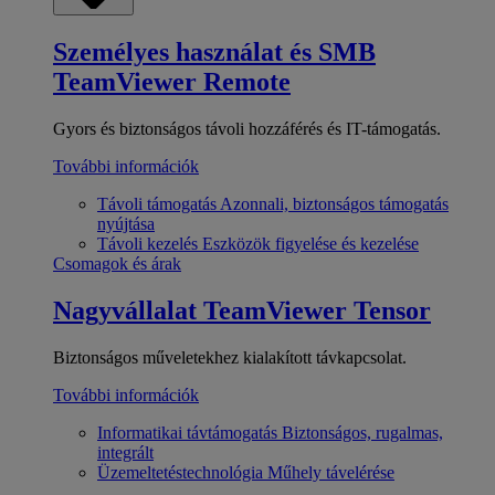
Személyes használat és SMB
TeamViewer Remote
Gyors és biztonságos távoli hozzáférés és IT-támogatás.
További információk
Távoli támogatás
Azonnali, biztonságos támogatás
nyújtása
Távoli kezelés
Eszközök figyelése és kezelése
Csomagok és árak
Nagyvállalat
TeamViewer Tensor
Biztonságos műveletekhez kialakított távkapcsolat.
További információk
Informatikai távtámogatás
Biztonságos, rugalmas,
integrált
Üzemeltetéstechnológia
Műhely távelérése