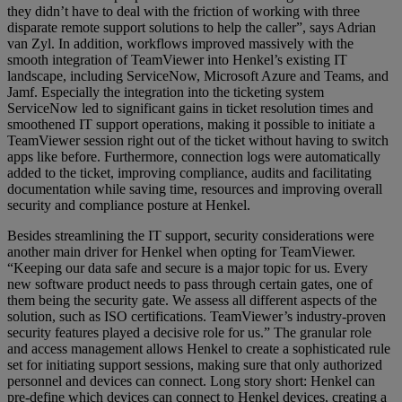
they didn’t have to deal with the friction of working with three
disparate remote support solutions to help the caller”, says Adrian
van Zyl. In addition, workflows improved massively with the
smooth integration of TeamViewer into Henkel’s existing IT
landscape, including ServiceNow, Microsoft Azure and Teams, and
Jamf. Especially the integration into the ticketing system
ServiceNow led to significant gains in ticket resolution times and
smoothened IT support operations, making it possible to initiate a
TeamViewer session right out of the ticket without having to switch
apps like before. Furthermore, connection logs were automatically
added to the ticket, improving compliance, audits and facilitating
documentation while saving time, resources and improving overall
security and compliance posture at Henkel.
Besides streamlining the IT support, security considerations were
another main driver for Henkel when opting for TeamViewer.
“Keeping our data safe and secure is a major topic for us. Every
new software product needs to pass through certain gates, one of
them being the security gate. We assess all different aspects of the
solution, such as ISO certifications. TeamViewer’s industry-proven
security features played a decisive role for us.” The granular role
and access management allows Henkel to create a sophisticated rule
set for initiating support sessions, making sure that only authorized
personnel and devices can connect. Long story short: Henkel can
pre-define which devices can connect to Henkel devices, creating a