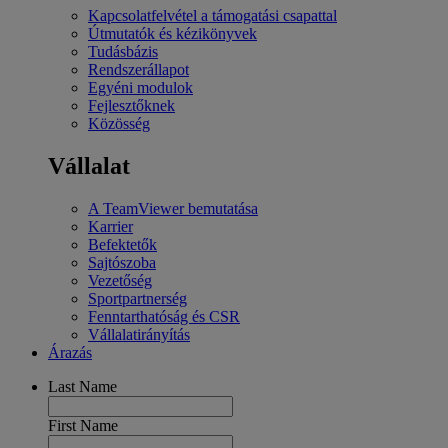
Kapcsolatfelvétel a támogatási csapattal
Útmutatók és kézikönyvek
Tudásbázis
Rendszerállapot
Egyéni modulok
Fejlesztőknek
Közösség
Vállalat
A TeamViewer bemutatása
Karrier
Befektetők
Sajtószoba
Vezetőség
Sportpartnerség
Fenntarthatóság és CSR
Vállalatirányítás
Árazás
Last Name
First Name