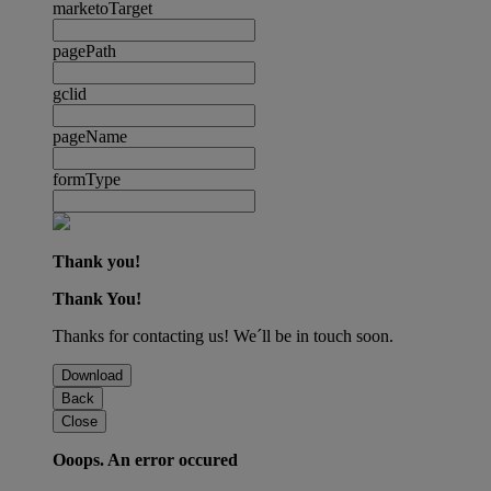
marketoTarget
pagePath
gclid
pageName
formType
Thank you!
Thank You!
Thanks for contacting us! We´ll be in touch soon.
Download
Back
Close
Ooops. An error occured