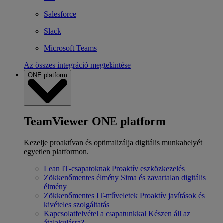
Salesforce
Slack
Microsoft Teams
Az összes integráció megtekintése
ONE platform
TeamViewer ONE platform
Kezelje proaktívan és optimalizálja digitális munkahelyét
egyetlen platformon.
Lean IT-csapatoknak
Proaktív eszközkezelés
Zökkenőmentes élmény
Sima és zavartalan digitális
élmény
Zökkenőmentes IT-műveletek
Proaktív javítások és
kivételes szolgáltatás
Kapcsolatfelvétel a csapatunkkal
Készen áll az
átalakulásra?