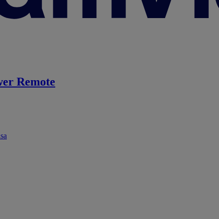
er Remote
ása