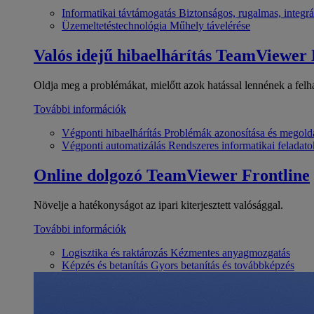
Informatikai távtámogatás
Biztonságos, rugalmas, integrá
Üzemeltetéstechnológia
Műhely távelérése
Valós idejű hibaelhárítás
TeamViewer
Oldja meg a problémákat, mielőtt azok hatással lennének a felh
További információk
Végponti hibaelhárítás
Problémák azonosítása és megold
Végponti automatizálás
Rendszeres informatikai feladato
Online dolgozó
TeamViewer Frontline
Növelje a hatékonyságot az ipari kiterjesztett valósággal.
További információk
Logisztika és raktározás
Kézmentes anyagmozgatás
Képzés és betanítás
Gyors betanítás és továbbképzés