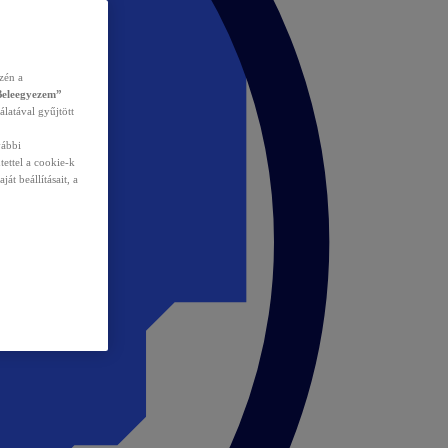
zén a
Beleegyezem”
álatával gyűjtött
vábbi
tettel a cookie-k
át beállításait, a