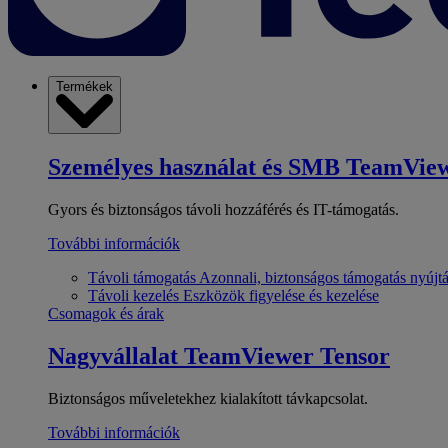
Termékek
Személyes használat és SMB
TeamView
Gyors és biztonságos távoli hozzáférés és IT-támogatás.
További információk
Távoli támogatás
Azonnali, biztonságos támogatás nyújt
Távoli kezelés
Eszközök figyelése és kezelése
Csomagok és árak
Nagyvállalat
TeamViewer Tensor
Biztonságos műveletekhez kialakított távkapcsolat.
További információk