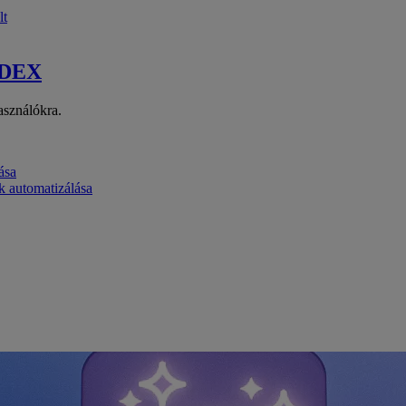
lt
 DEX
asználókra.
ása
k automatizálása