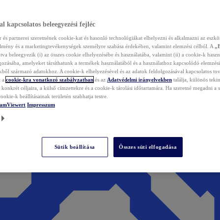
l kapcsolatos beleegyezési fejléc
és partnerei szeretnének cookie-kat és hasonló technológiákat elhelyezni és alkalmazni az eszkö
élmény és a marketingtevékenységek személyre szabása érdekében, valamint elemzési célból. A
„
tva beleegyezik (i) az összes cookie elhelyezésébe és használatába, valamint (ii) a cookie-k haszn
gozásába, amelyeket társíthatunk a termékek használatából és a használathoz kapcsolódó elemzési
ből származó adatokhoz. A cookie-k elhelyezésével és az adatok feldolgozásával kapcsolatos to
t a
cookie-kra vonatkozó szabályzatban
és az
Adatvédelmi irányelvekben
találja, különös tekin
konkrét céljaira, a külső címzettekre és a cookie-k tárolási időtartamára. Ha szeretné megadni a saj
ookie-k beállításainak területén szabhatja testre.
TeamViewert
Impresszum
Sütik beállítása
Összes süti elfogadása