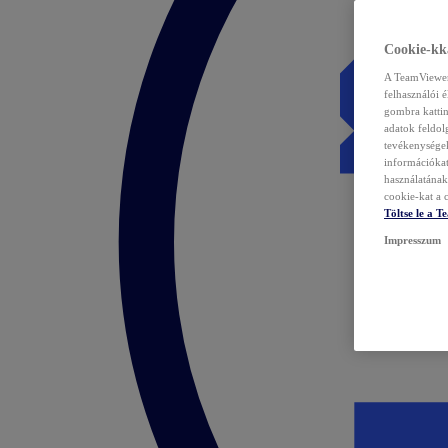
Cookie-kka
A TeamViewer 
felhasználói 
gombra kattin
adatok feldol
tevékenységek
információka
használatának 
cookie-kat a c
Töltse le a 
Impresszum