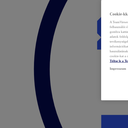
Cookie-kka
A TeamViewer 
felhasználói 
gombra kattin
adatok feldol
tevékenységek
információka
használatának 
cookie-kat a c
Töltse le a 
Impresszum