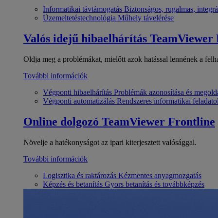
Informatikai távtámogatás
Biztonságos, rugalmas, integrá
Üzemeltetéstechnológia
Műhely távelérése
Valós idejű hibaelhárítás
TeamViewer
Oldja meg a problémákat, mielőtt azok hatással lennének a felh
További információk
Végponti hibaelhárítás
Problémák azonosítása és megold
Végponti automatizálás
Rendszeres informatikai feladato
Online dolgozó
TeamViewer Frontline
Növelje a hatékonyságot az ipari kiterjesztett valósággal.
További információk
Logisztika és raktározás
Kézmentes anyagmozgatás
Képzés és betanítás
Gyors betanítás és továbbképzés