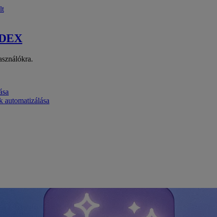
lt
 DEX
asználókra.
ása
k automatizálása