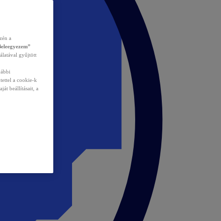
zén a
Beleegyezem”
álatával gyűjtött
vábbi
tettel a cookie-k
át beállításait, a