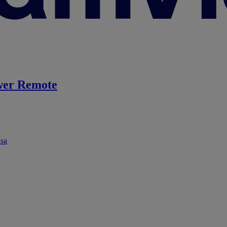
er Remote
ása