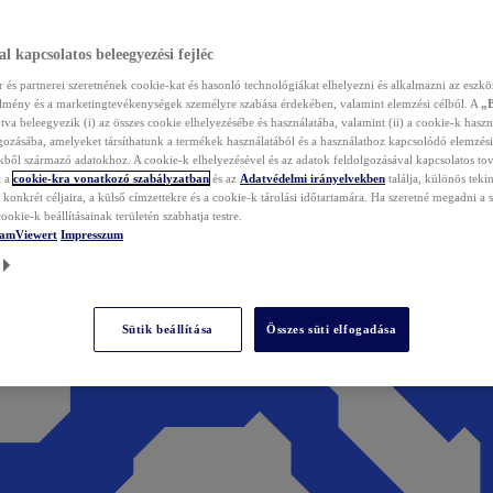
l kapcsolatos beleegyezési fejléc
és partnerei szeretnének cookie-kat és hasonló technológiákat elhelyezni és alkalmazni az eszkö
élmény és a marketingtevékenységek személyre szabása érdekében, valamint elemzési célból. A
„
tva beleegyezik (i) az összes cookie elhelyezésébe és használatába, valamint (ii) a cookie-k haszn
gozásába, amelyeket társíthatunk a termékek használatából és a használathoz kapcsolódó elemzési
ből származó adatokhoz. A cookie-k elhelyezésével és az adatok feldolgozásával kapcsolatos to
t a
cookie-kra vonatkozó szabályzatban
és az
Adatvédelmi irányelvekben
találja, különös tekin
konkrét céljaira, a külső címzettekre és a cookie-k tárolási időtartamára. Ha szeretné megadni a saj
ookie-k beállításainak területén szabhatja testre.
TeamViewert
Impresszum
Sütik beállítása
Összes süti elfogadása