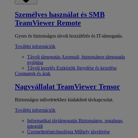
Személyes használat és SMB
TeamViewer Remote
Gyors és biztonságos távoli hozzáférés és IT-támogatás.
További információk
Távoli támogatás
Azonnali, biztonságos támogatás
nyújtása
Távoli kezelés
Eszközök figyelése és kezelése
Csomagok és árak
Nagyvállalat
TeamViewer Tensor
Biztonságos műveletekhez kialakított távkapcsolat.
További információk
Informatikai távtámogatás
Biztonságos, rugalmas,
integrált
Üzemeltetéstechnológia
Műhely távelérése