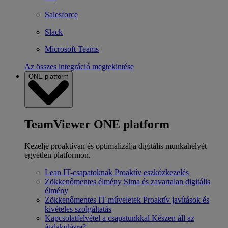
Salesforce
Slack
Microsoft Teams
Az összes integráció megtekintése
ONE platform
TeamViewer ONE platform
Kezelje proaktívan és optimalizálja digitális munkahelyét
egyetlen platformon.
Lean IT-csapatoknak
Proaktív eszközkezelés
Zökkenőmentes élmény
Sima és zavartalan digitális
élmény
Zökkenőmentes IT-műveletek
Proaktív javítások és
kivételes szolgáltatás
Kapcsolatfelvétel a csapatunkkal
Készen áll az
átalakulásra?