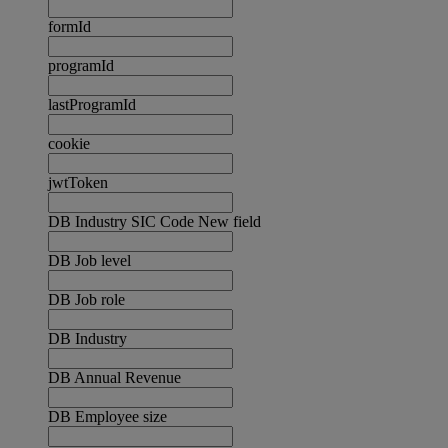
formId
programId
lastProgramId
cookie
jwtToken
DB Industry SIC Code New field
DB Job level
DB Job role
DB Industry
DB Annual Revenue
DB Employee size