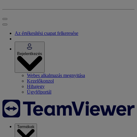
Az értékesítési csapat felkeresése
Bejelentkezés
Webes alkalmazás megnyitása
Kezelőkonzol
Hibajegy
Ügyfélportál
Termékek