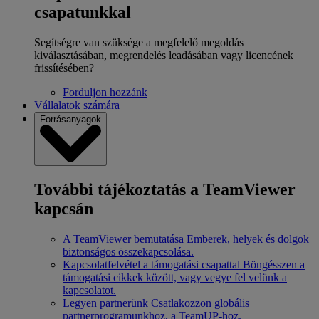
csapatunkkal
Segítségre van szüksége a megfelelő megoldás
kiválasztásában, megrendelés leadásában vagy licencének
frissítésében?
Forduljon hozzánk
Vállalatok számára
Forrásanyagok
További tájékoztatás a TeamViewer
kapcsán
A TeamViewer bemutatása
Emberek, helyek és dolgok
biztonságos összekapcsolása.
Kapcsolatfelvétel a támogatási csapattal
Böngésszen a
támogatási cikkek között, vagy vegye fel velünk a
kapcsolatot.
Legyen partnerünk
Csatlakozzon globális
partnerprogramunkhoz, a TeamUP-hoz.