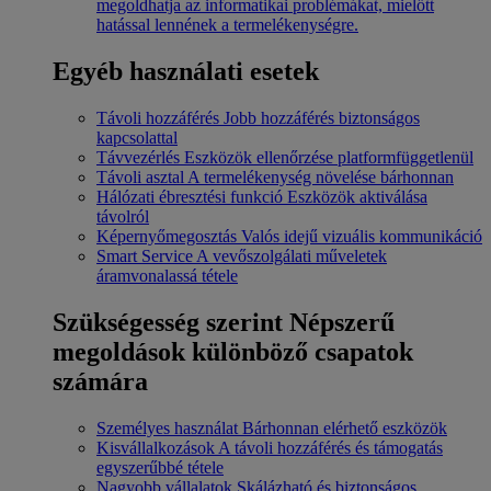
megoldhatja az informatikai problémákat, mielőtt
hatással lennének a termelékenységre.
Egyéb használati esetek
Távoli hozzáférés
Jobb hozzáférés biztonságos
kapcsolattal
Távvezérlés
Eszközök ellenőrzése platformfüggetlenül
Távoli asztal
A termelékenység növelése bárhonnan
Hálózati ébresztési funkció
Eszközök aktiválása
távolról
Képernyőmegosztás
Valós idejű vizuális kommunikáció
Smart Service
A vevőszolgálati műveletek
áramvonalassá tétele
Szükségesség szerint
Népszerű
megoldások különböző csapatok
számára
Személyes használat
Bárhonnan elérhető eszközök
Kisvállalkozások
A távoli hozzáférés és támogatás
egyszerűbbé tétele
Nagyobb vállalatok
Skálázható és biztonságos