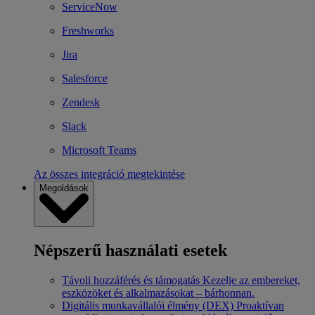
ServiceNow
Freshworks
Jira
Salesforce
Zendesk
Slack
Microsoft Teams
Az összes integráció megtekintése
Megoldások
Népszerű használati esetek
Távoli hozzáférés és támogatás
Kezelje az embereket,
eszközöket és alkalmazásokat – bárhonnan.
Digitális munkavállalói élmény (DEX)
Proaktívan