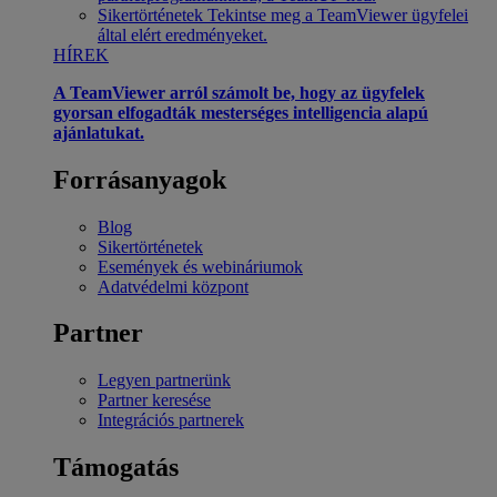
Sikertörténetek
Tekintse meg a TeamViewer ügyfelei
által elért eredményeket.
HÍREK
A TeamViewer arról számolt be, hogy az ügyfelek
gyorsan elfogadták mesterséges intelligencia alapú
ajánlatukat.
Forrásanyagok
Blog
Sikertörténetek
Események és webináriumok
Adatvédelmi központ
Partner
Legyen partnerünk
Partner keresése
Integrációs partnerek
Támogatás