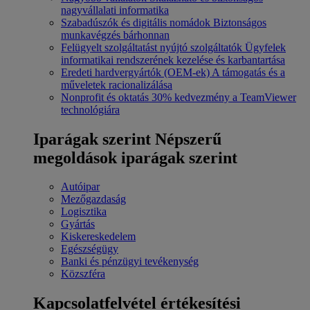
nagyvállalati informatika
Szabadúszók és digitális nomádok
Biztonságos
munkavégzés bárhonnan
Felügyelt szolgáltatást nyújtó szolgáltatók
Ügyfelek
informatikai rendszerének kezelése és karbantartása
Eredeti hardvergyártók (OEM-ek)
A támogatás és a
műveletek racionalizálása
Nonprofit és oktatás
30% kedvezmény a TeamViewer
technológiára
Iparágak szerint
Népszerű
megoldások iparágak szerint
Autóipar
Mezőgazdaság
Logisztika
Gyártás
Kiskereskedelem
Egészségügy
Banki és pénzügyi tevékenység
Közszféra
Kapcsolatfelvétel értékesítési