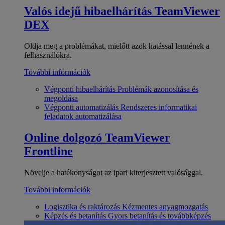
Valós idejű hibaelhárítás
TeamViewer
DEX
Oldja meg a problémákat, mielőtt azok hatással lennének a
felhasználókra.
További információk
Végponti hibaelhárítás
Problémák azonosítása és
megoldása
Végponti automatizálás
Rendszeres informatikai
feladatok automatizálása
Online dolgozó
TeamViewer
Frontline
Növelje a hatékonyságot az ipari kiterjesztett valósággal.
További információk
Logisztika és raktározás
Kézmentes anyagmozgatás
Képzés és betanítás
Gyors betanítás és továbbképzés