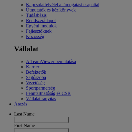
Kapcsolatfelvétel a támogatási csapattal
Útmutatók és kézikönyvek
Tudásbázis
Rendszerállapot
Egyéni modulok
Fejlesztőknek
Közösség
Vállalat
A TeamViewer bemutatása
Karrier
Befektetők
Sajtószoba
Vezetőség
Sportpartnerség
Fenntarthatóság és CSR
Vállalatirányítás
Árazás
Last Name
First Name