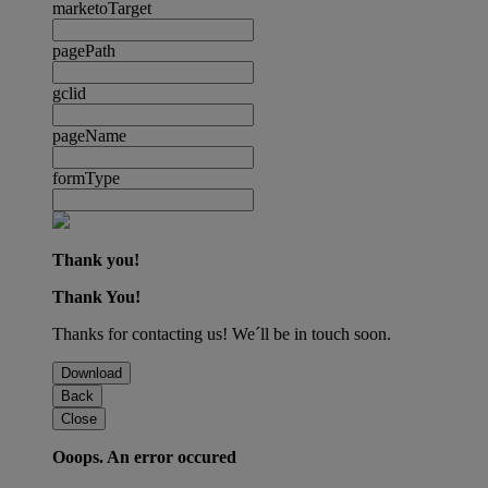
marketoTarget
pagePath
gclid
pageName
formType
Thank you!
Thank You!
Thanks for contacting us! We´ll be in touch soon.
Download
Back
Close
Ooops. An error occured