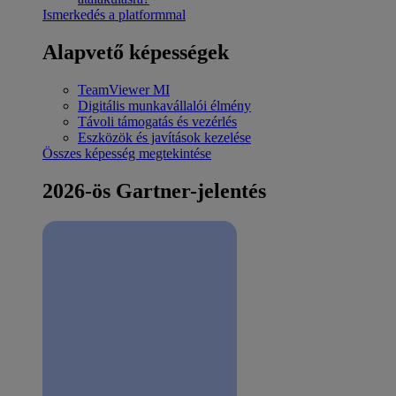
Ismerkedés a platformmal
Alapvető képességek
TeamViewer MI
Digitális munkavállalói élmény
Távoli támogatás és vezérlés
Eszközök és javítások kezelése
Összes képesség megtekintése
2026-ös Gartner-jelentés