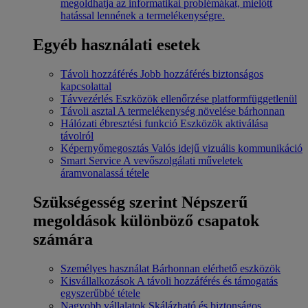
megoldhatja az informatikai problémákat, mielőtt
hatással lennének a termelékenységre.
Egyéb használati esetek
Távoli hozzáférés
Jobb hozzáférés biztonságos
kapcsolattal
Távvezérlés
Eszközök ellenőrzése platformfüggetlenül
Távoli asztal
A termelékenység növelése bárhonnan
Hálózati ébresztési funkció
Eszközök aktiválása
távolról
Képernyőmegosztás
Valós idejű vizuális kommunikáció
Smart Service
A vevőszolgálati műveletek
áramvonalassá tétele
Szükségesség szerint
Népszerű
megoldások különböző csapatok
számára
Személyes használat
Bárhonnan elérhető eszközök
Kisvállalkozások
A távoli hozzáférés és támogatás
egyszerűbbé tétele
Nagyobb vállalatok
Skálázható és biztonságos