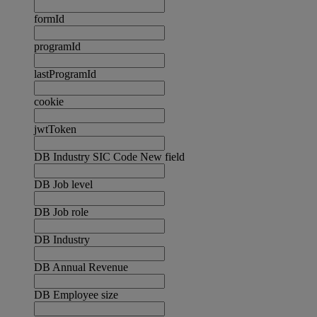
formId
programId
lastProgramId
cookie
jwtToken
DB Industry SIC Code New field
DB Job level
DB Job role
DB Industry
DB Annual Revenue
DB Employee size