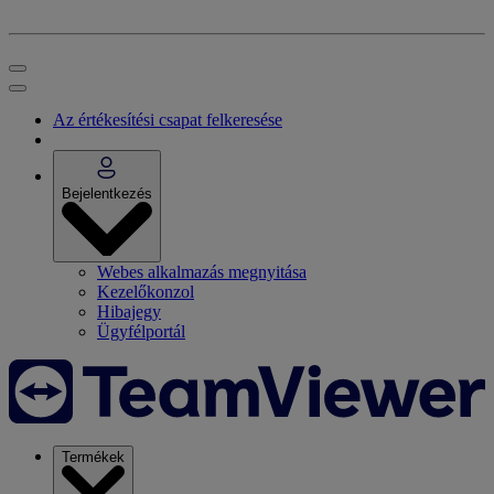
Az értékesítési csapat felkeresése
Bejelentkezés
Webes alkalmazás megnyitása
Kezelőkonzol
Hibajegy
Ügyfélportál
Termékek