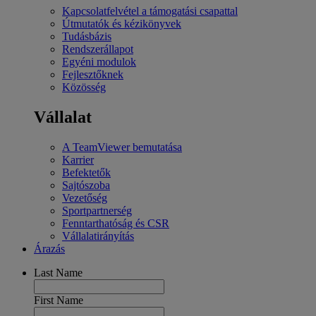
Kapcsolatfelvétel a támogatási csapattal
Útmutatók és kézikönyvek
Tudásbázis
Rendszerállapot
Egyéni modulok
Fejlesztőknek
Közösség
Vállalat
A TeamViewer bemutatása
Karrier
Befektetők
Sajtószoba
Vezetőség
Sportpartnerség
Fenntarthatóság és CSR
Vállalatirányítás
Árazás
Last Name
First Name