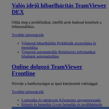
Valós idejű hibaelhárítás
TeamViewer
DEX
Oldja meg a problémákat, mielőtt azok hatással lennének a
felhasználókra.
További információk
Végponti hibaelhárítás
Problémák azonosítása és
megoldása
Végponti automatizálás
Rendszeres informatikai
feladatok automatizálása
Online dolgozó
TeamViewer
Frontline
Növelje a hatékonyságot az ipari kiterjesztett valósággal.
További információk
Logisztika és raktározás
Kézmentes anyagmozgatás
Képzés és betanítás
Gyors betanítás és továbbképzés