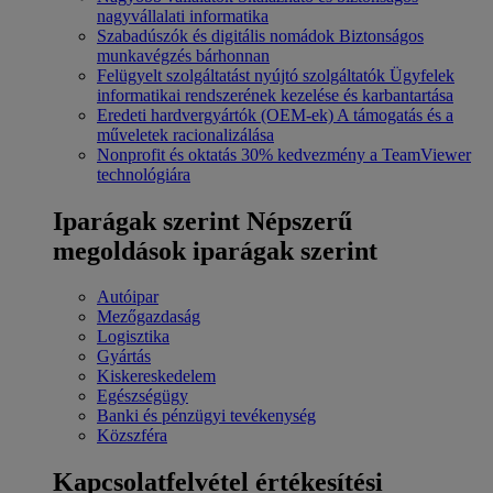
nagyvállalati informatika
Szabadúszók és digitális nomádok
Biztonságos
munkavégzés bárhonnan
Felügyelt szolgáltatást nyújtó szolgáltatók
Ügyfelek
informatikai rendszerének kezelése és karbantartása
Eredeti hardvergyártók (OEM-ek)
A támogatás és a
műveletek racionalizálása
Nonprofit és oktatás
30% kedvezmény a TeamViewer
technológiára
Iparágak szerint
Népszerű
megoldások iparágak szerint
Autóipar
Mezőgazdaság
Logisztika
Gyártás
Kiskereskedelem
Egészségügy
Banki és pénzügyi tevékenység
Közszféra
Kapcsolatfelvétel értékesítési