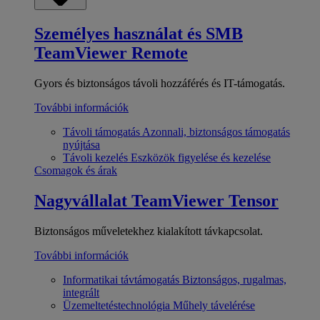
Személyes használat és SMB
TeamViewer Remote
Gyors és biztonságos távoli hozzáférés és IT-támogatás.
További információk
Távoli támogatás
Azonnali, biztonságos támogatás
nyújtása
Távoli kezelés
Eszközök figyelése és kezelése
Csomagok és árak
Nagyvállalat
TeamViewer Tensor
Biztonságos műveletekhez kialakított távkapcsolat.
További információk
Informatikai távtámogatás
Biztonságos, rugalmas,
integrált
Üzemeltetéstechnológia
Műhely távelérése