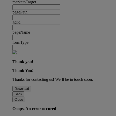
marketoTarget
pagePath
gclid
pageName
formType
Thank you!
Thank You!
Thanks for contacting us! We´ll be in touch soon.
Download
Back
Close
Ooops. An error occured