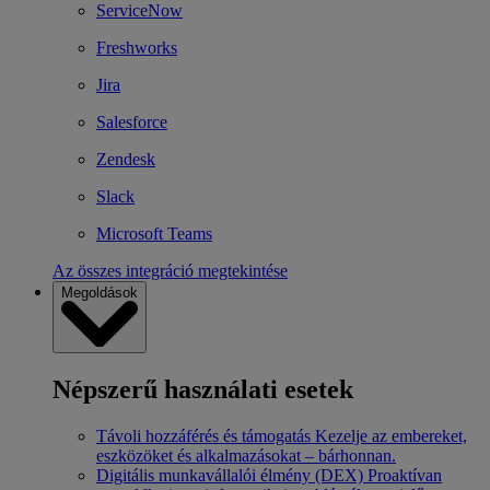
ServiceNow
Freshworks
Jira
Salesforce
Zendesk
Slack
Microsoft Teams
Az összes integráció megtekintése
Megoldások
Népszerű használati esetek
Távoli hozzáférés és támogatás
Kezelje az embereket,
eszközöket és alkalmazásokat – bárhonnan.
Digitális munkavállalói élmény (DEX)
Proaktívan