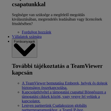
csapatunkkal
Segítségre van szüksége a megfelelő megoldás
kiválasztásában, megrendelés leadásában vagy licencének
frissítésében?
Forduljon hozzánk
Vállalatok számára
Forrásanyagok
További tájékoztatás a TeamViewer
kapcsán
A TeamViewer bemutatása
Emberek, helyek és dolgok
biztonságos összekapcsolása.
Kapcsolatfelvétel a támogatási csapattal
Böngésszen a
támogatási cikkek között, vagy vegye fel velünk a
kapcsolatot.
Legyen partnerünk
Csatlakozzon globális
partnerprogramunkhoz, a TeamUP-hoz.