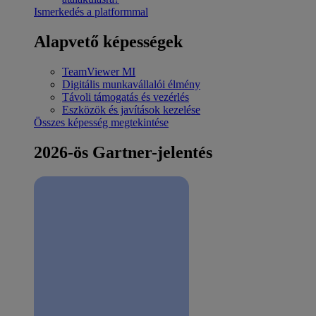
Ismerkedés a platformmal
Alapvető képességek
TeamViewer MI
Digitális munkavállalói élmény
Távoli támogatás és vezérlés
Eszközök és javítások kezelése
Összes képesség megtekintése
2026-ös Gartner-jelentés