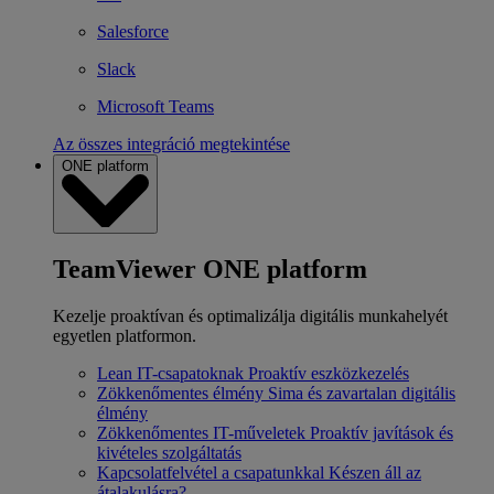
Salesforce
Slack
Microsoft Teams
Az összes integráció megtekintése
ONE platform
TeamViewer ONE platform
Kezelje proaktívan és optimalizálja digitális munkahelyét
egyetlen platformon.
Lean IT-csapatoknak
Proaktív eszközkezelés
Zökkenőmentes élmény
Sima és zavartalan digitális
élmény
Zökkenőmentes IT-műveletek
Proaktív javítások és
kivételes szolgáltatás
Kapcsolatfelvétel a csapatunkkal
Készen áll az
átalakulásra?