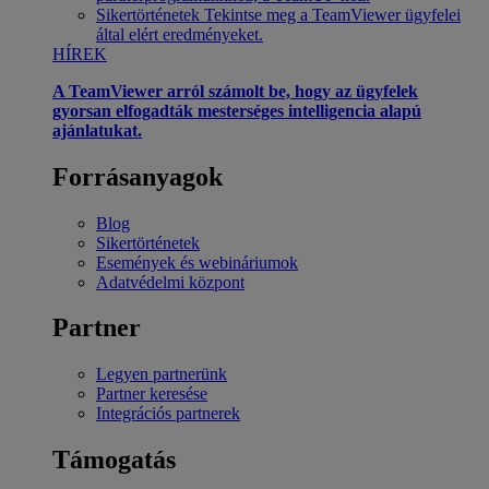
Sikertörténetek
Tekintse meg a TeamViewer ügyfelei
által elért eredményeket.
HÍREK
A TeamViewer arról számolt be, hogy az ügyfelek
gyorsan elfogadták mesterséges intelligencia alapú
ajánlatukat.
Forrásanyagok
Blog
Sikertörténetek
Események és webináriumok
Adatvédelmi központ
Partner
Legyen partnerünk
Partner keresése
Integrációs partnerek
Támogatás