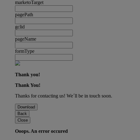
marketoTarget
pagePath
gclid
pageName
formType
Thank you!
Thank You!
Thanks for contacting us! We´ll be in touch soon.
Download
Back
Close
Ooops. An error occured