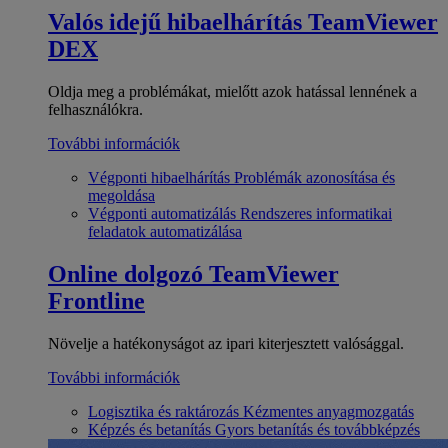
Valós idejű hibaelhárítás
TeamViewer
DEX
Oldja meg a problémákat, mielőtt azok hatással lennének a
felhasználókra.
További információk
Végponti hibaelhárítás
Problémák azonosítása és
megoldása
Végponti automatizálás
Rendszeres informatikai
feladatok automatizálása
Online dolgozó
TeamViewer
Frontline
Növelje a hatékonyságot az ipari kiterjesztett valósággal.
További információk
Logisztika és raktározás
Kézmentes anyagmozgatás
Képzés és betanítás
Gyors betanítás és továbbképzés