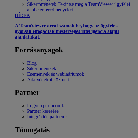
Sikertörténetek
Tekintse meg a TeamViewer ügyfelei
által elért eredményeket.
HÍREK
A TeamViewer arról számolt be, hogy az ügyfelek
gyorsan elfogadták mesterséges intelligencia alapú
ajánlatukat.
Forrásanyagok
Blog
Sikertörténetek
Események és webináriumok
Adatvédelmi központ
Partner
Legyen partnerünk
Partner keresése
Integrációs partnerek
Támogatás