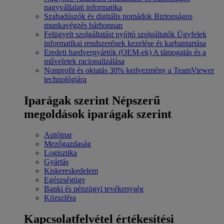
nagyvállalati informatika
Szabadúszók és digitális nomádok
Biztonságos
munkavégzés bárhonnan
Felügyelt szolgáltatást nyújtó szolgáltatók
Ügyfelek
informatikai rendszerének kezelése és karbantartása
Eredeti hardvergyártók (OEM-ek)
A támogatás és a
műveletek racionalizálása
Nonprofit és oktatás
30% kedvezmény a TeamViewer
technológiára
Iparágak szerint
Népszerű
megoldások iparágak szerint
Autóipar
Mezőgazdaság
Logisztika
Gyártás
Kiskereskedelem
Egészségügy
Banki és pénzügyi tevékenység
Közszféra
Kapcsolatfelvétel értékesítési