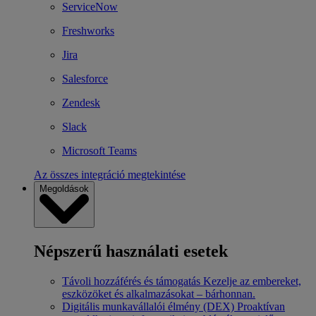
ServiceNow
Freshworks
Jira
Salesforce
Zendesk
Slack
Microsoft Teams
Az összes integráció megtekintése
Megoldások
Népszerű használati esetek
Távoli hozzáférés és támogatás
Kezelje az embereket,
eszközöket és alkalmazásokat – bárhonnan.
Digitális munkavállalói élmény (DEX)
Proaktívan