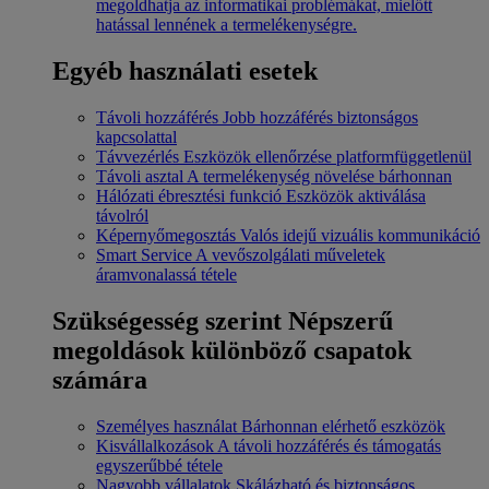
megoldhatja az informatikai problémákat, mielőtt
hatással lennének a termelékenységre.
Egyéb használati esetek
Távoli hozzáférés
Jobb hozzáférés biztonságos
kapcsolattal
Távvezérlés
Eszközök ellenőrzése platformfüggetlenül
Távoli asztal
A termelékenység növelése bárhonnan
Hálózati ébresztési funkció
Eszközök aktiválása
távolról
Képernyőmegosztás
Valós idejű vizuális kommunikáció
Smart Service
A vevőszolgálati műveletek
áramvonalassá tétele
Szükségesség szerint
Népszerű
megoldások különböző csapatok
számára
Személyes használat
Bárhonnan elérhető eszközök
Kisvállalkozások
A távoli hozzáférés és támogatás
egyszerűbbé tétele
Nagyobb vállalatok
Skálázható és biztonságos