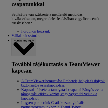
csapatunkkal
Segítségre van szüksége a megfelelő megoldás
kiválasztásában, megrendelés leadásában vagy licencének
frissítésében?
Forduljon hozzánk
Vállalatok számára
Forrásanyagok
További tájékoztatás a TeamViewer
kapcsán
A TeamViewer bemutatása
Emberek, helyek és dolgok
biztonságos összekapcsolása.
Kapcsolatfelvétel a támogatási csapattal
Böngésszen a
támogatási cikkek között, vagy vegye fel velünk a
kapcsolatot.
Legyen partnerünk
Csatlakozzon globális
partnerprogramunkhoz, a TeamUP-hoz.