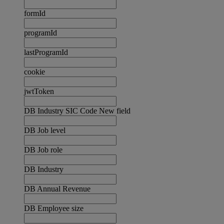
formId
programId
lastProgramId
cookie
jwtToken
DB Industry SIC Code New field
DB Job level
DB Job role
DB Industry
DB Annual Revenue
DB Employee size