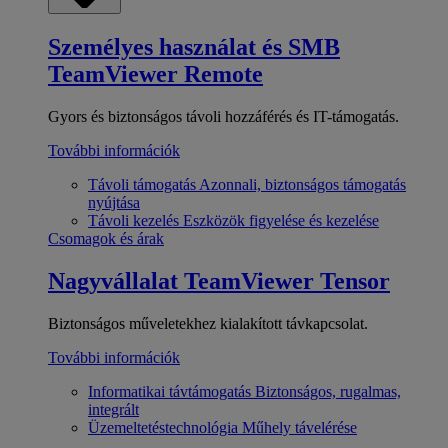
Személyes használat és SMB
TeamViewer Remote
Gyors és biztonságos távoli hozzáférés és IT-támogatás.
További információk
Távoli támogatás
Azonnali, biztonságos támogatás
nyújtása
Távoli kezelés
Eszközök figyelése és kezelése
Csomagok és árak
Nagyvállalat
TeamViewer Tensor
Biztonságos műveletekhez kialakított távkapcsolat.
További információk
Informatikai távtámogatás
Biztonságos, rugalmas,
integrált
Üzemeltetéstechnológia
Műhely távelérése