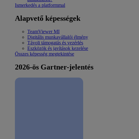
Ismerkedés a platformmal
Alapvető képességek
TeamViewer MI
Digitális munkavállalói élmény
Távoli támogatás és vezérlés
Eszközök és javítások kezelése
Összes képesség megtekintése
2026-ös Gartner-jelentés