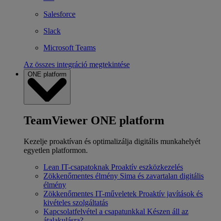
Salesforce
Slack
Microsoft Teams
Az összes integráció megtekintése
ONE platform
TeamViewer ONE platform
Kezelje proaktívan és optimalizálja digitális munkahelyét
egyetlen platformon.
Lean IT-csapatoknak
Proaktív eszközkezelés
Zökkenőmentes élmény
Sima és zavartalan digitális
élmény
Zökkenőmentes IT-műveletek
Proaktív javítások és
kivételes szolgáltatás
Kapcsolatfelvétel a csapatunkkal
Készen áll az
átalakulásra?