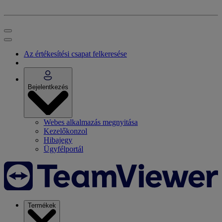
Az értékesítési csapat felkeresése
Bejelentkezés
Webes alkalmazás megnyitása
Kezelőkonzol
Hibajegy
Ügyfélportál
Termékek