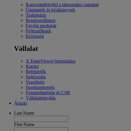
Kapcsolatfelvétel a támogatási csapattal
Útmutatók és kézikönyvek
Tudásbázis
Rendszerállapot
Egyéni modulok
Fejlesztőknek
Közösség
Vállalat
A TeamViewer bemutatása
Karrier
Befektetők
Sajtószoba
Vezetőség
Sportpartnerség
Fenntarthatóság és CSR
Vállalatirányítás
Árazás
Last Name
First Name