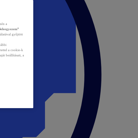
zén a
Beleegyezem”
álatával gyűjtött
vábbi
tettel a cookie-k
át beállításait, a