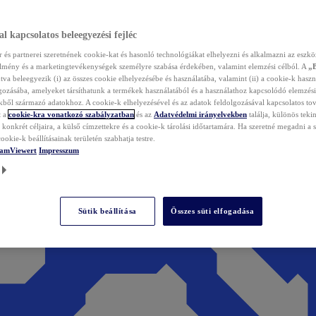
l kapcsolatos beleegyezési fejléc
és partnerei szeretnének cookie-kat és hasonló technológiákat elhelyezni és alkalmazni az eszkö
élmény és a marketingtevékenységek személyre szabása érdekében, valamint elemzési célból. A
„
tva beleegyezik (i) az összes cookie elhelyezésébe és használatába, valamint (ii) a cookie-k haszn
gozásába, amelyeket társíthatunk a termékek használatából és a használathoz kapcsolódó elemzési
ből származó adatokhoz. A cookie-k elhelyezésével és az adatok feldolgozásával kapcsolatos to
t a
cookie-kra vonatkozó szabályzatban
és az
Adatvédelmi irányelvekben
találja, különös tekin
konkrét céljaira, a külső címzettekre és a cookie-k tárolási időtartamára. Ha szeretné megadni a saj
ookie-k beállításainak területén szabhatja testre.
TeamViewert
Impresszum
Sütik beállítása
Összes süti elfogadása