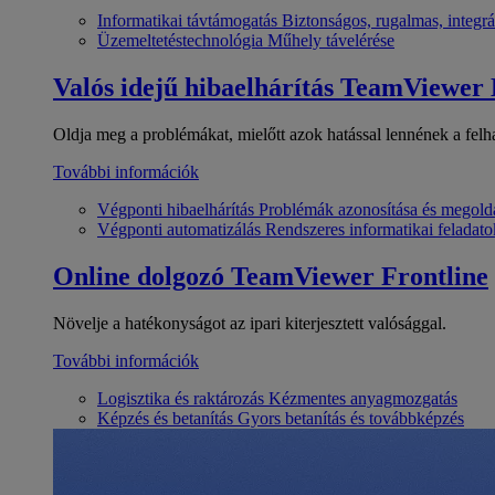
Informatikai távtámogatás
Biztonságos, rugalmas, integrá
Üzemeltetéstechnológia
Műhely távelérése
Valós idejű hibaelhárítás
TeamViewer
Oldja meg a problémákat, mielőtt azok hatással lennének a felh
További információk
Végponti hibaelhárítás
Problémák azonosítása és megold
Végponti automatizálás
Rendszeres informatikai feladato
Online dolgozó
TeamViewer Frontline
Növelje a hatékonyságot az ipari kiterjesztett valósággal.
További információk
Logisztika és raktározás
Kézmentes anyagmozgatás
Képzés és betanítás
Gyors betanítás és továbbképzés