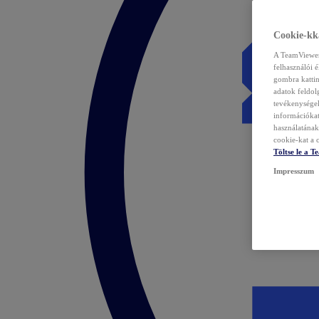
Cookie-kka
A TeamViewer 
felhasználói 
gombra kattin
adatok feldol
tevékenységek
információka
használatának 
cookie-kat a c
Töltse le a 
Impresszum