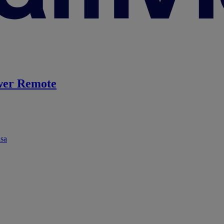
er Remote
ása