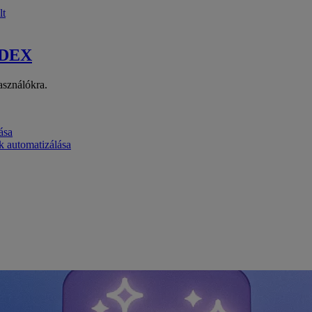
lt
 DEX
asználókra.
ása
k automatizálása