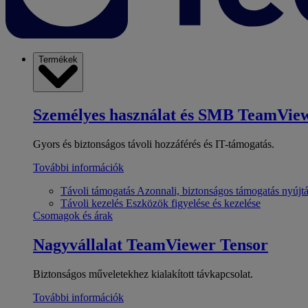
Termékek
Személyes használat és SMB
TeamView
Gyors és biztonságos távoli hozzáférés és IT-támogatás.
További információk
Távoli támogatás
Azonnali, biztonságos támogatás nyújt
Távoli kezelés
Eszközök figyelése és kezelése
Csomagok és árak
Nagyvállalat
TeamViewer Tensor
Biztonságos műveletekhez kialakított távkapcsolat.
További információk