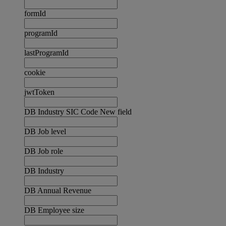
formId
programId
lastProgramId
cookie
jwtToken
DB Industry SIC Code New field
DB Job level
DB Job role
DB Industry
DB Annual Revenue
DB Employee size