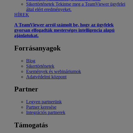
Sikertörténetek
Tekintse meg a TeamViewer ügyfelei
által elért eredményeket.
HÍREK
A TeamViewer arról számolt be, hogy az ügyfelek
gyorsan elfogadták mesterséges intelligencia alapú
ajánlatukat.
Forrásanyagok
Blog
Sikertörténetek
Események és webináriumok
Adatvédelmi központ
Partner
Legyen partnerünk
Partner keresése
Integrációs partnerek
Támogatás