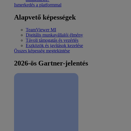
Ismerkedés a platformmal
Alapvető képességek
TeamViewer MI
Digitális munkavállalói élmény
Távoli támogatás és vezérlés
Eszközök és javítások kezelése
Összes képesség megtekintése
2026-ös Gartner-jelentés