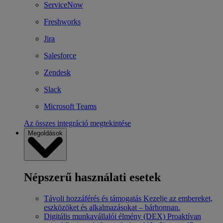
ServiceNow
Freshworks
Jira
Salesforce
Zendesk
Slack
Microsoft Teams
Az összes integráció megtekintése
Megoldások
Népszerű használati esetek
Távoli hozzáférés és támogatás
Kezelje az embereket,
eszközöket és alkalmazásokat – bárhonnan.
Digitális munkavállalói élmény (DEX)
Proaktívan