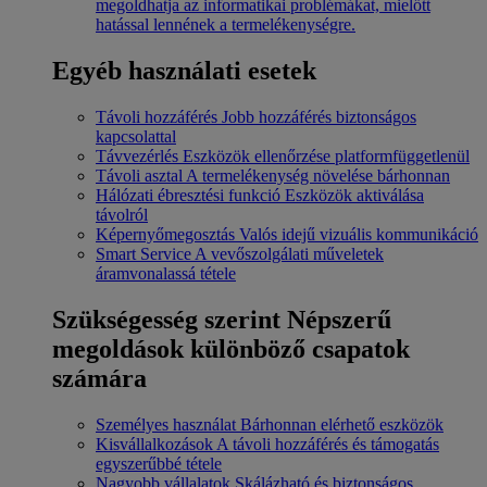
megoldhatja az informatikai problémákat, mielőtt
hatással lennének a termelékenységre.
Egyéb használati esetek
Távoli hozzáférés
Jobb hozzáférés biztonságos
kapcsolattal
Távvezérlés
Eszközök ellenőrzése platformfüggetlenül
Távoli asztal
A termelékenység növelése bárhonnan
Hálózati ébresztési funkció
Eszközök aktiválása
távolról
Képernyőmegosztás
Valós idejű vizuális kommunikáció
Smart Service
A vevőszolgálati műveletek
áramvonalassá tétele
Szükségesség szerint
Népszerű
megoldások különböző csapatok
számára
Személyes használat
Bárhonnan elérhető eszközök
Kisvállalkozások
A távoli hozzáférés és támogatás
egyszerűbbé tétele
Nagyobb vállalatok
Skálázható és biztonságos