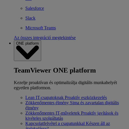
Salesforce
Slack
Microsoft Teams
Az összes integráció megtekintése
ONE platform
TeamViewer ONE platform
Kezelje proaktívan és optimalizálja digitális munkahelyét
egyetlen platformon.
Lean IT-csapatoknak
Proaktív eszközkezelés
Zökkenőmentes élmény
Sima és zavartalan digitális
élmény
Zökkenőmentes IT-műveletek
Proaktív javítások és
kivételes szolgáltatás
Kapcsolatfelvétel a csapatunkkal
Készen áll az
átalakulásra?