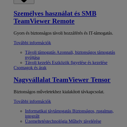
Személyes használat és SMB
TeamViewer Remote
Gyors és biztonságos távoli hozzáférés és IT-támogatás.
További információk
Távoli támogatás
Azonnali, biztonságos támogatás
nyújtása
Távoli kezelés
Eszközök figyelése és kezelése
Csomagok és árak
Nagyvállalat
TeamViewer Tensor
Biztonságos műveletekhez kialakított távkapcsolat.
További információk
Informatikai távtámogatás
Biztonságos, rugalmas,
integrált
Üzemeltetéstechnológia
Műhely távelérése