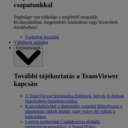
csapatunkkal
Segítségre van szüksége a megfelelő megoldás
kiválasztásában, megrendelés leadásában vagy licencének
frissítésében?
Forduljon hozzánk
Vállalatok számára
Forrásanyagok
További tájékoztatás a TeamViewer
kapcsán
A TeamViewer bemutatása
Emberek, helyek és dolgok
biztonságos összekapcsolása.
Kapcsolatfelvétel a támogatási csapattal
Böngésszen a
támogatási cikkek között, vagy vegye fel velünk a
kapcsolatot.
Legyen partnerünk
Csatlakozzon globális
partnerprogramunkhoz, a TeamUP-hoz.