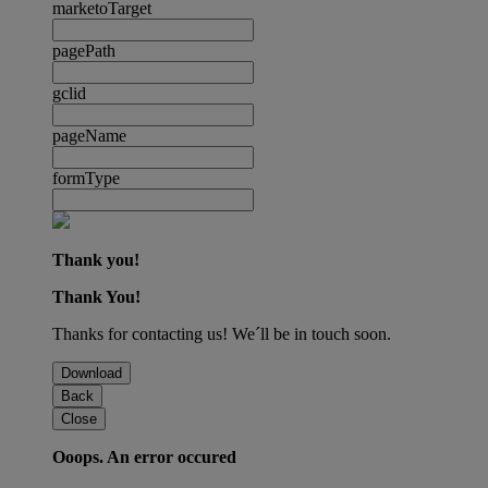
marketoTarget
pagePath
gclid
pageName
formType
Thank you!
Thank You!
Thanks for contacting us! We´ll be in touch soon.
Download
Back
Close
Ooops. An error occured