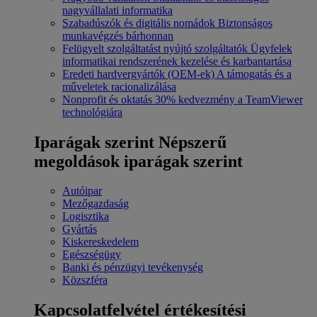
nagyvállalati informatika
Szabadúszók és digitális nomádok
Biztonságos
munkavégzés bárhonnan
Felügyelt szolgáltatást nyújtó szolgáltatók
Ügyfelek
informatikai rendszerének kezelése és karbantartása
Eredeti hardvergyártók (OEM-ek)
A támogatás és a
műveletek racionalizálása
Nonprofit és oktatás
30% kedvezmény a TeamViewer
technológiára
Iparágak szerint
Népszerű
megoldások iparágak szerint
Autóipar
Mezőgazdaság
Logisztika
Gyártás
Kiskereskedelem
Egészségügy
Banki és pénzügyi tevékenység
Közszféra
Kapcsolatfelvétel értékesítési