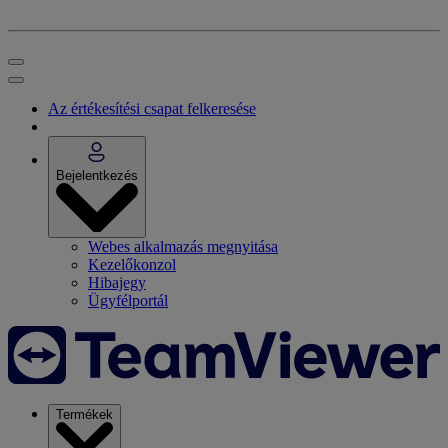
Az értékesítési csapat felkeresése
Bejelentkezés
Webes alkalmazás megnyitása
Kezelőkonzol
Hibajegy
Ügyfélportál
Termékek