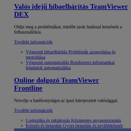
Valós idejű hibaelhárítás
TeamViewer
DEX
Oldja meg a problémákat, mielőtt azok hatással lennének a
felhasználókra.
További információk
Végponti hibaelhárítás
Problémák azonosítása és
megoldása
Végponti automatizálás
Rendszeres informatikai
feladatok automatizálása
Online dolgozó
TeamViewer
Frontline
Növelje a hatékonyságot az ipari kiterjesztett valósággal.
További információk
Logisztika és raktározás
Kézmentes anyagmozgatás
Képzés és betanítás
Gyors betanítás és továbbképzés