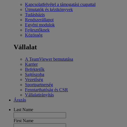
Kapcsolatfelvétel a támogatási csapattal
Útmutatók és kézikönyvek
Tudásbázis
Rendszerállapot
Egyéni modulok
Fejlesztőknek
Közösség
Vállalat
A TeamViewer bemutatása
Karrier
Befektetők
Sajtószoba
Vezetőség
Sportpartnerség
Fenntarthatóság és CSR
Vállalatirányítás
Árazás
Last Name
First Name