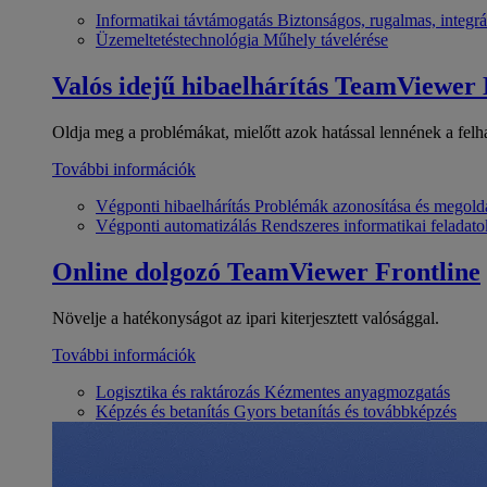
Informatikai távtámogatás
Biztonságos, rugalmas, integrá
Üzemeltetéstechnológia
Műhely távelérése
Valós idejű hibaelhárítás
TeamViewer
Oldja meg a problémákat, mielőtt azok hatással lennének a felh
További információk
Végponti hibaelhárítás
Problémák azonosítása és megold
Végponti automatizálás
Rendszeres informatikai feladato
Online dolgozó
TeamViewer Frontline
Növelje a hatékonyságot az ipari kiterjesztett valósággal.
További információk
Logisztika és raktározás
Kézmentes anyagmozgatás
Képzés és betanítás
Gyors betanítás és továbbképzés