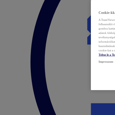
Cookie-kka
A TeamViewer 
felhasználói 
gombra kattin
adatok feldol
tevékenységek
információka
használatának 
cookie-kat a c
Töltse le a 
Impresszum