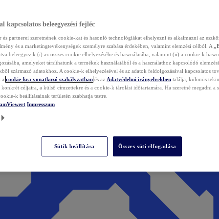
l kapcsolatos beleegyezési fejléc
és partnerei szeretnének cookie-kat és hasonló technológiákat elhelyezni és alkalmazni az eszkö
élmény és a marketingtevékenységek személyre szabása érdekében, valamint elemzési célból. A
„
tva beleegyezik (i) az összes cookie elhelyezésébe és használatába, valamint (ii) a cookie-k haszn
gozásába, amelyeket társíthatunk a termékek használatából és a használathoz kapcsolódó elemzési
ből származó adatokhoz. A cookie-k elhelyezésével és az adatok feldolgozásával kapcsolatos to
t a
cookie-kra vonatkozó szabályzatban
és az
Adatvédelmi irányelvekben
találja, különös tekin
konkrét céljaira, a külső címzettekre és a cookie-k tárolási időtartamára. Ha szeretné megadni a saj
ookie-k beállításainak területén szabhatja testre.
TeamViewert
Impresszum
Sütik beállítása
Összes süti elfogadása