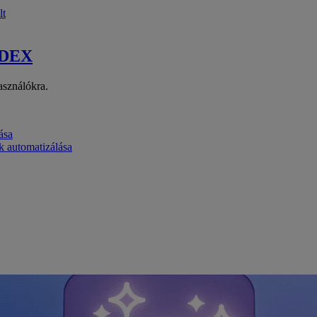
lt
 DEX
asználókra.
ása
k automatizálása