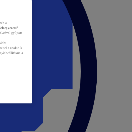
zén a
Beleegyezem”
álatával gyűjtött
vábbi
tettel a cookie-k
át beállításait, a