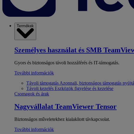
Termékek
Személyes használat és SMB
TeamView
Gyors és biztonságos távoli hozzáférés és IT-támogatás.
További információk
Távoli támogatás
Azonnali, biztonságos támogatás nyújt
Távoli kezelés
Eszközök figyelése és kezelése
Csomagok és árak
Nagyvállalat
TeamViewer Tensor
Biztonságos műveletekhez kialakított távkapcsolat.
További információk