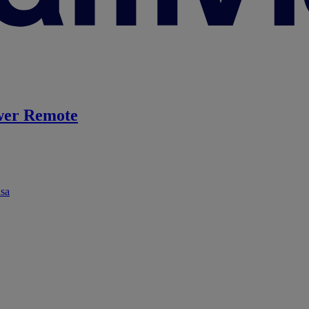
er Remote
ása