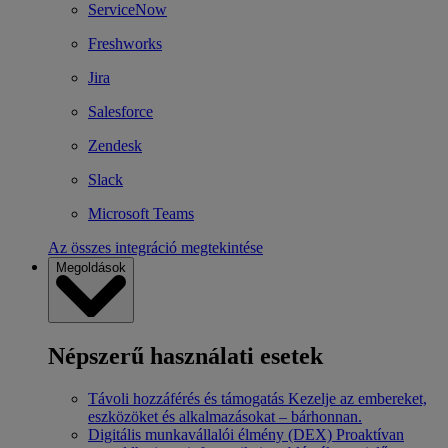
ServiceNow
Freshworks
Jira
Salesforce
Zendesk
Slack
Microsoft Teams
Az összes integráció megtekintése
Megoldások
Népszerű használati esetek
Távoli hozzáférés és támogatás
Kezelje az embereket,
eszközöket és alkalmazásokat – bárhonnan.
Digitális munkavállalói élmény (DEX)
Proaktívan