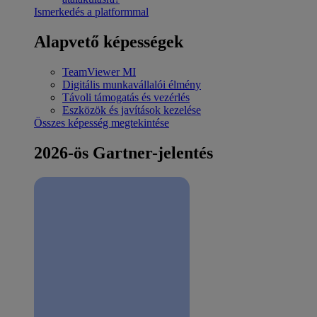
Ismerkedés a platformmal
Alapvető képességek
TeamViewer MI
Digitális munkavállalói élmény
Távoli támogatás és vezérlés
Eszközök és javítások kezelése
Összes képesség megtekintése
2026-ös Gartner-jelentés