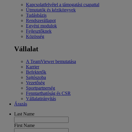
Kapcsolatfelvétel a támogatási csapattal
Útmutatók és kézikönyvek
Tudásbázis
Rendszerállapot
Egyéni modulok
Fejlesztőknek
Közösség
Vállalat
A TeamViewer bemutatása
Karrier
Befektetők
Sajtószoba
Vezetőség
Sportpartnerség
Fenntarthatóság és CSR
Vállalatirányítás
Árazás
Last Name
First Name