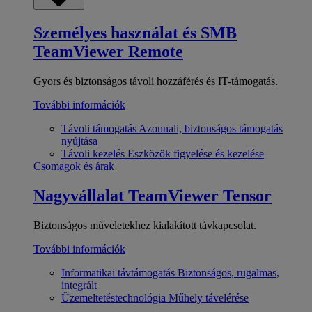
Személyes használat és SMB
TeamViewer Remote
Gyors és biztonságos távoli hozzáférés és IT-támogatás.
További információk
Távoli támogatás
Azonnali, biztonságos támogatás
nyújtása
Távoli kezelés
Eszközök figyelése és kezelése
Csomagok és árak
Nagyvállalat
TeamViewer Tensor
Biztonságos műveletekhez kialakított távkapcsolat.
További információk
Informatikai távtámogatás
Biztonságos, rugalmas,
integrált
Üzemeltetéstechnológia
Műhely távelérése