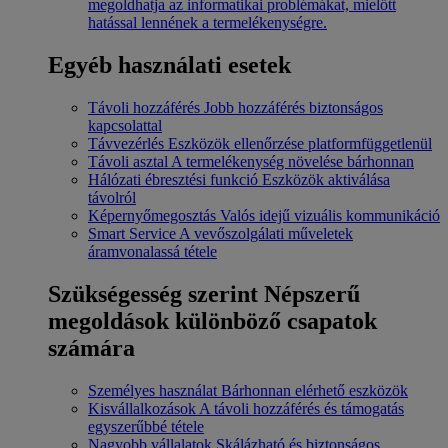
megoldhatja az informatikai problémákat, mielőtt
hatással lennének a termelékenységre.
Egyéb használati esetek
Távoli hozzáférés
Jobb hozzáférés biztonságos
kapcsolattal
Távvezérlés
Eszközök ellenőrzése platformfüggetlenül
Távoli asztal
A termelékenység növelése bárhonnan
Hálózati ébresztési funkció
Eszközök aktiválása
távolról
Képernyőmegosztás
Valós idejű vizuális kommunikáció
Smart Service
A vevőszolgálati műveletek
áramvonalassá tétele
Szükségesség szerint
Népszerű
megoldások különböző csapatok
számára
Személyes használat
Bárhonnan elérhető eszközök
Kisvállalkozások
A távoli hozzáférés és támogatás
egyszerűbbé tétele
Nagyobb vállalatok
Skálázható és biztonságos