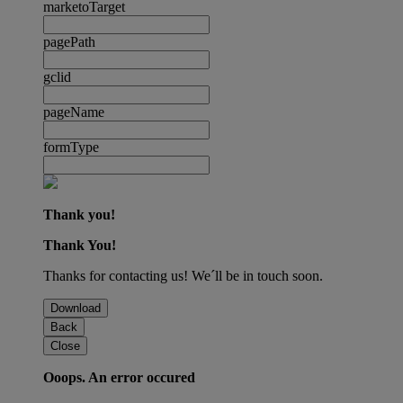
marketoTarget
pagePath
gclid
pageName
formType
Thank you!
Thank You!
Thanks for contacting us! We´ll be in touch soon.
Download
Back
Close
Ooops. An error occured