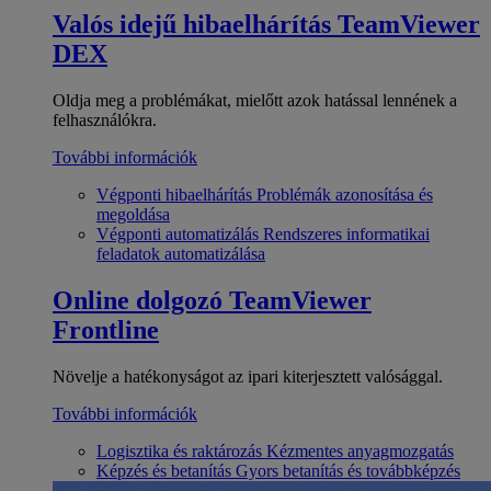
Valós idejű hibaelhárítás
TeamViewer
DEX
Oldja meg a problémákat, mielőtt azok hatással lennének a
felhasználókra.
További információk
Végponti hibaelhárítás
Problémák azonosítása és
megoldása
Végponti automatizálás
Rendszeres informatikai
feladatok automatizálása
Online dolgozó
TeamViewer
Frontline
Növelje a hatékonyságot az ipari kiterjesztett valósággal.
További információk
Logisztika és raktározás
Kézmentes anyagmozgatás
Képzés és betanítás
Gyors betanítás és továbbképzés