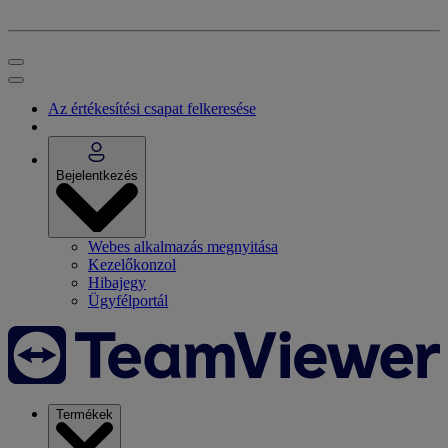
Az értékesítési csapat felkeresése
Bejelentkezés
Webes alkalmazás megnyitása
Kezelőkonzol
Hibajegy
Ügyfélportál
Termékek