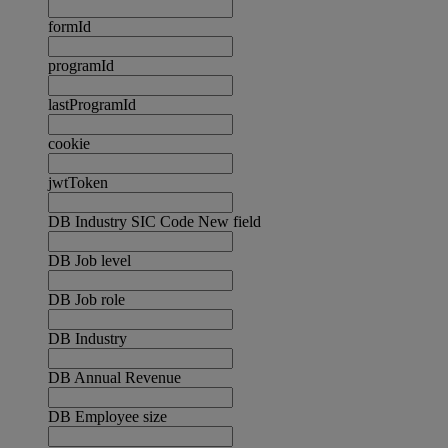
formId
programId
lastProgramId
cookie
jwtToken
DB Industry SIC Code New field
DB Job level
DB Job role
DB Industry
DB Annual Revenue
DB Employee size