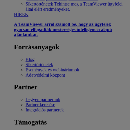
Sikertörténetek
Tekintse meg a TeamViewer ügyfelei
által elért eredményeket.
HÍREK
A TeamViewer arról számolt be, hogy az ügyfelek
gyorsan elfogadták mesterséges intelligencia alapú
ajánlatukat.
Forrásanyagok
Blog
Sikertörténetek
Események és webináriumok
Adatvédelmi központ
Partner
Legyen partnerünk
Partner keresése
Integrációs partnerek
Támogatás