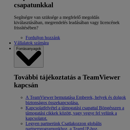
csapatunkkal
Segítségre van szüksége a megfelelő megoldás
kiválasztásában, megrendelés leadásában vagy licencének
frissítésében?
Forduljon hozzánk
Vállalatok számára
Forrásanyagok
További tájékoztatás a TeamViewer
kapcsán
A TeamViewer bemutatása
Emberek, helyek és dolgok
biztonságos összekapcsolása.
Kapcsolatfelvétel a támogatási csapattal
Böngésszen a
támogatási cikkek között, vagy vegye fel velünk a
kapcsolatot.
Legyen partnerünk
Csatlakozzon globális
partnerprogramunkhoz, a TeamUP-hoz.