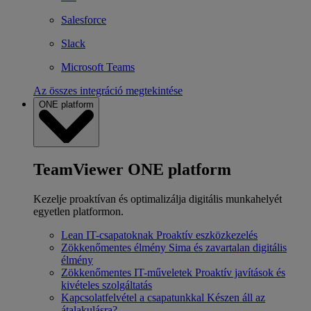
Salesforce
Slack
Microsoft Teams
Az összes integráció megtekintése
ONE platform
TeamViewer ONE platform
Kezelje proaktívan és optimalizálja digitális munkahelyét
egyetlen platformon.
Lean IT-csapatoknak
Proaktív eszközkezelés
Zökkenőmentes élmény
Sima és zavartalan digitális
élmény
Zökkenőmentes IT-műveletek
Proaktív javítások és
kivételes szolgáltatás
Kapcsolatfelvétel a csapatunkkal
Készen áll az
átalakulásra?