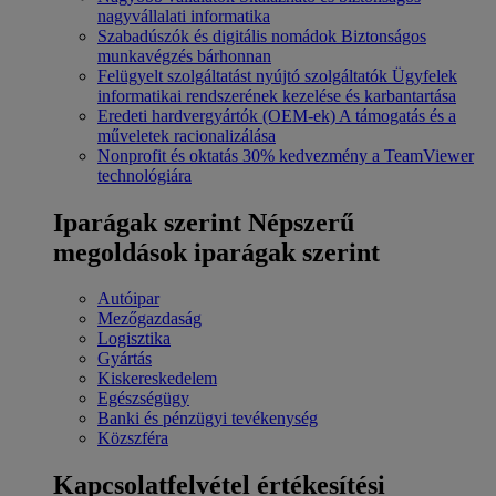
nagyvállalati informatika
Szabadúszók és digitális nomádok
Biztonságos
munkavégzés bárhonnan
Felügyelt szolgáltatást nyújtó szolgáltatók
Ügyfelek
informatikai rendszerének kezelése és karbantartása
Eredeti hardvergyártók (OEM-ek)
A támogatás és a
műveletek racionalizálása
Nonprofit és oktatás
30% kedvezmény a TeamViewer
technológiára
Iparágak szerint
Népszerű
megoldások iparágak szerint
Autóipar
Mezőgazdaság
Logisztika
Gyártás
Kiskereskedelem
Egészségügy
Banki és pénzügyi tevékenység
Közszféra
Kapcsolatfelvétel értékesítési