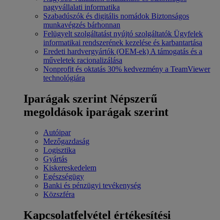
nagyvállalati informatika
Szabadúszók és digitális nomádok
Biztonságos
munkavégzés bárhonnan
Felügyelt szolgáltatást nyújtó szolgáltatók
Ügyfelek
informatikai rendszerének kezelése és karbantartása
Eredeti hardvergyártók (OEM-ek)
A támogatás és a
műveletek racionalizálása
Nonprofit és oktatás
30% kedvezmény a TeamViewer
technológiára
Iparágak szerint
Népszerű
megoldások iparágak szerint
Autóipar
Mezőgazdaság
Logisztika
Gyártás
Kiskereskedelem
Egészségügy
Banki és pénzügyi tevékenység
Közszféra
Kapcsolatfelvétel értékesítési