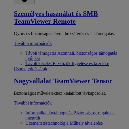
Személyes használat és SMB
TeamViewer Remote
Gyors és biztonságos távoli hozzáférés és IT-támogatás.
További információk
Távoli támogatás
Azonnali, biztonságos támogatás
nyújtása
Távoli kezelés
Eszközök figyelése és kezelése
Csomagok és árak
Nagyvállalat
TeamViewer Tensor
Biztonságos műveletekhez kialakított távkapcsolat.
További információk
Informatikai távtámogatás
Biztonságos, rugalmas,
integrált
Üzemeltetéstechnológia
Műhely távelérése