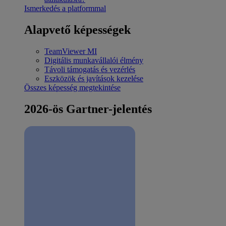
Ismerkedés a platformmal
Alapvető képességek
TeamViewer MI
Digitális munkavállalói élmény
Távoli támogatás és vezérlés
Eszközök és javítások kezelése
Összes képesség megtekintése
2026-ös Gartner-jelentés