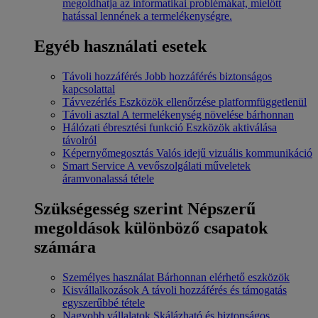
megoldhatja az informatikai problémákat, mielőtt
hatással lennének a termelékenységre.
Egyéb használati esetek
Távoli hozzáférés
Jobb hozzáférés biztonságos
kapcsolattal
Távvezérlés
Eszközök ellenőrzése platformfüggetlenül
Távoli asztal
A termelékenység növelése bárhonnan
Hálózati ébresztési funkció
Eszközök aktiválása
távolról
Képernyőmegosztás
Valós idejű vizuális kommunikáció
Smart Service
A vevőszolgálati műveletek
áramvonalassá tétele
Szükségesség szerint
Népszerű
megoldások különböző csapatok
számára
Személyes használat
Bárhonnan elérhető eszközök
Kisvállalkozások
A távoli hozzáférés és támogatás
egyszerűbbé tétele
Nagyobb vállalatok
Skálázható és biztonságos