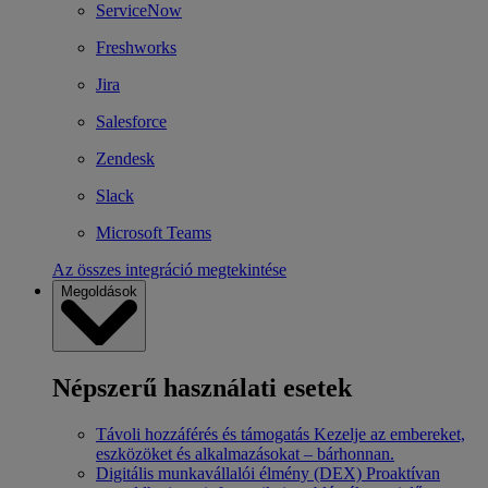
ServiceNow
Freshworks
Jira
Salesforce
Zendesk
Slack
Microsoft Teams
Az összes integráció megtekintése
Megoldások
Népszerű használati esetek
Távoli hozzáférés és támogatás
Kezelje az embereket,
eszközöket és alkalmazásokat – bárhonnan.
Digitális munkavállalói élmény (DEX)
Proaktívan