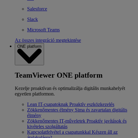
Salesforce
Slack
Microsoft Teams
Az összes integráció megtekintése
ONE platform
TeamViewer ONE platform
Kezelje proaktívan és optimalizálja digitális munkahelyét
egyetlen platformon.
Lean IT-csapatoknak
Proaktív eszközkezelés
Zökkenőmentes élmény
Sima és zavartalan digitális
élmény
Zökkenőmentes IT-műveletek
Proaktív javítások és
kivételes szolgáltatás
Kapcsolatfelvétel a csapatunkkal
Készen áll az
átalakulásra?