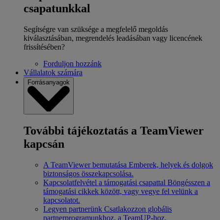
csapatunkkal
Segítségre van szüksége a megfelelő megoldás
kiválasztásában, megrendelés leadásában vagy licencének
frissítésében?
Forduljon hozzánk
Vállalatok számára
Forrásanyagok
További tájékoztatás a TeamViewer
kapcsán
A TeamViewer bemutatása
Emberek, helyek és dolgok
biztonságos összekapcsolása.
Kapcsolatfelvétel a támogatási csapattal
Böngésszen a
támogatási cikkek között, vagy vegye fel velünk a
kapcsolatot.
Legyen partnerünk
Csatlakozzon globális
partnerprogramunkhoz, a TeamUP-hoz.