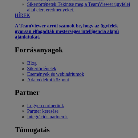
Sikertörténetek
Tekintse meg a TeamViewer ügyfelei
által elért eredményeket.
HÍREK
A TeamViewer arról számolt be, hogy az ügyfelek
gyorsan elfogadták mesterséges intelligencia alapú
ajánlatukat.
Forrásanyagok
Blog
Sikertörténetek
Események és webináriumok
Adatvédelmi központ
Partner
Legyen partnerünk
Partner keresése
Integrációs partnerek
Támogatás