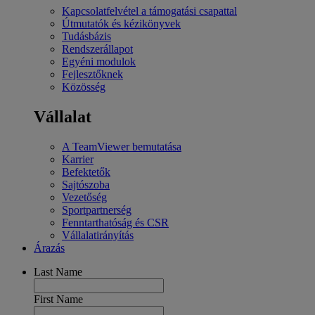
Kapcsolatfelvétel a támogatási csapattal
Útmutatók és kézikönyvek
Tudásbázis
Rendszerállapot
Egyéni modulok
Fejlesztőknek
Közösség
Vállalat
A TeamViewer bemutatása
Karrier
Befektetők
Sajtószoba
Vezetőség
Sportpartnerség
Fenntarthatóság és CSR
Vállalatirányítás
Árazás
Last Name
First Name