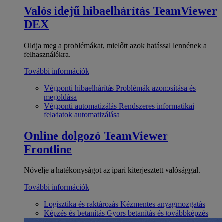
Valós idejű hibaelhárítás
TeamViewer
DEX
Oldja meg a problémákat, mielőtt azok hatással lennének a
felhasználókra.
További információk
Végponti hibaelhárítás
Problémák azonosítása és
megoldása
Végponti automatizálás
Rendszeres informatikai
feladatok automatizálása
Online dolgozó
TeamViewer
Frontline
Növelje a hatékonyságot az ipari kiterjesztett valósággal.
További információk
Logisztika és raktározás
Kézmentes anyagmozgatás
Képzés és betanítás
Gyors betanítás és továbbképzés