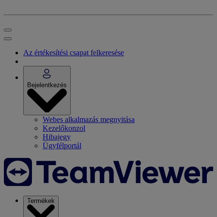
Az értékesítési csapat felkeresése
Bejelentkezés
Webes alkalmazás megnyitása
Kezelőkonzol
Hibajegy
Ügyfélportál
Termékek