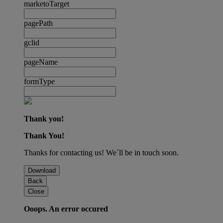
marketoTarget
pagePath
gclid
pageName
formType
Thank you!
Thank You!
Thanks for contacting us! We´ll be in touch soon.
Download
Back
Close
Ooops. An error occured