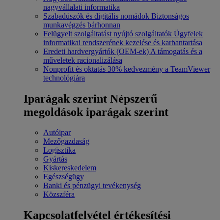
nagyvállalati informatika
Szabadúszók és digitális nomádok
Biztonságos
munkavégzés bárhonnan
Felügyelt szolgáltatást nyújtó szolgáltatók
Ügyfelek
informatikai rendszerének kezelése és karbantartása
Eredeti hardvergyártók (OEM-ek)
A támogatás és a
műveletek racionalizálása
Nonprofit és oktatás
30% kedvezmény a TeamViewer
technológiára
Iparágak szerint
Népszerű
megoldások iparágak szerint
Autóipar
Mezőgazdaság
Logisztika
Gyártás
Kiskereskedelem
Egészségügy
Banki és pénzügyi tevékenység
Közszféra
Kapcsolatfelvétel értékesítési