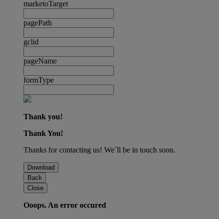
marketoTarget
pagePath
gclid
pageName
formType
Thank you!
Thank You!
Thanks for contacting us! We´ll be in touch soon.
Download
Back
Close
Ooops. An error occured