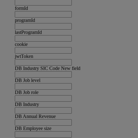
formId
programId
lastProgramId
cookie
jwtToken
DB Industry SIC Code New field
DB Job level
DB Job role
DB Industry
DB Annual Revenue
DB Employee size