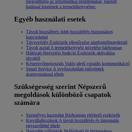
megoldhatja az informatikai problémákat, mielőtt
hatással lennének a termelékenységre.
Egyéb használati esetek
Távoli hozzáférés
Jobb hozzáférés biztonságos
kapcsolattal
Távvezérlés
Eszközök ellenőrzése platformfüggetlenül
Távoli asztal
A termelékenység növelése bárhonnan
Hálózati ébresztési funkció
Eszközök aktiválása
távolról
Képernyőmegosztás
Valós idejű vizuális kommunikáció
Smart Service
A vevőszolgálati műveletek
áramvonalassá tétele
Szükségesség szerint
Népszerű
megoldások különböző csapatok
számára
Személyes használat
Bárhonnan elérhető eszközök
Kisvállalkozások
A távoli hozzáférés és támogatás
egyszerűbbé tétele
Nagyobb vállalatok
Skálázható és biztonságos