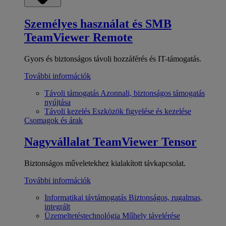
Személyes használat és SMB
TeamViewer Remote
Gyors és biztonságos távoli hozzáférés és IT-támogatás.
További információk
Távoli támogatás
Azonnali, biztonságos támogatás
nyújtása
Távoli kezelés
Eszközök figyelése és kezelése
Csomagok és árak
Nagyvállalat
TeamViewer Tensor
Biztonságos műveletekhez kialakított távkapcsolat.
További információk
Informatikai távtámogatás
Biztonságos, rugalmas,
integrált
Üzemeltetéstechnológia
Műhely távelérése