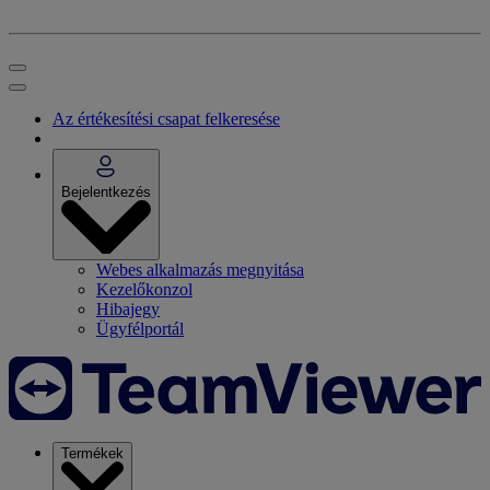
Az értékesítési csapat felkeresése
Bejelentkezés
Webes alkalmazás megnyitása
Kezelőkonzol
Hibajegy
Ügyfélportál
Termékek