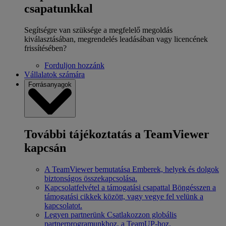
csapatunkkal
Segítségre van szüksége a megfelelő megoldás
kiválasztásában, megrendelés leadásában vagy licencének
frissítésében?
Forduljon hozzánk
Vállalatok számára
Forrásanyagok
További tájékoztatás a TeamViewer
kapcsán
A TeamViewer bemutatása
Emberek, helyek és dolgok
biztonságos összekapcsolása.
Kapcsolatfelvétel a támogatási csapattal
Böngésszen a
támogatási cikkek között, vagy vegye fel velünk a
kapcsolatot.
Legyen partnerünk
Csatlakozzon globális
partnerprogramunkhoz, a TeamUP-hoz.