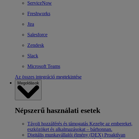
ServiceNow
Freshworks
Jira
Salesforce
Zendesk
Slack
Microsoft Teams
Az összes integráció megtekintése
Megoldások
Népszerű használati esetek
Távoli hozzáférés és támogatás
Kezelje az embereket,
eszközöket és alkalmazásokat – bárhonnan.
Digitális munkavállalói élmény (DEX)
Proaktívan