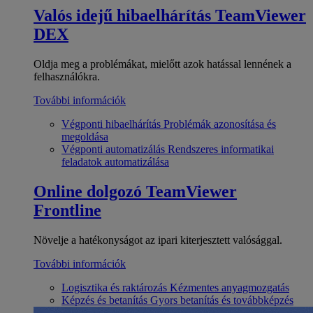
Valós idejű hibaelhárítás
TeamViewer
DEX
Oldja meg a problémákat, mielőtt azok hatással lennének a
felhasználókra.
További információk
Végponti hibaelhárítás
Problémák azonosítása és
megoldása
Végponti automatizálás
Rendszeres informatikai
feladatok automatizálása
Online dolgozó
TeamViewer
Frontline
Növelje a hatékonyságot az ipari kiterjesztett valósággal.
További információk
Logisztika és raktározás
Kézmentes anyagmozgatás
Képzés és betanítás
Gyors betanítás és továbbképzés