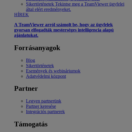
Sikertörténetek
Tekintse meg a TeamViewer ügyfelei
által elért eredményeket.
HÍREK
A TeamViewer arról számolt be, hogy az ügyfelek
gyorsan elfogadták mesterséges intelligencia alapú
ajánlatukat.
Forrásanyagok
Blog
Sikertörténetek
Események és webináriumok
Adatvédelmi központ
Partner
Legyen partnerünk
Partner keresése
Integrációs partnerek
Támogatás