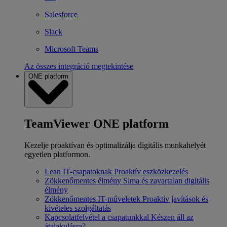
Salesforce
Slack
Microsoft Teams
Az összes integráció megtekintése
ONE platform
TeamViewer ONE platform
Kezelje proaktívan és optimalizálja digitális munkahelyét
egyetlen platformon.
Lean IT-csapatoknak
Proaktív eszközkezelés
Zökkenőmentes élmény
Sima és zavartalan digitális
élmény
Zökkenőmentes IT-műveletek
Proaktív javítások és
kivételes szolgáltatás
Kapcsolatfelvétel a csapatunkkal
Készen áll az
átalakulásra?