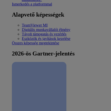
Ismerkedés a platformmal
Alapvető képességek
TeamViewer MI
Digitális munkavállalói élmény
Távoli támogatás és vezérlés
Eszközök és javítások kezelése
Összes képesség megtekintése
2026-ös Gartner-jelentés