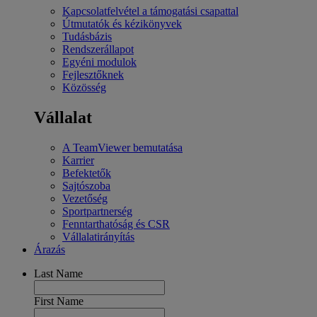
Kapcsolatfelvétel a támogatási csapattal
Útmutatók és kézikönyvek
Tudásbázis
Rendszerállapot
Egyéni modulok
Fejlesztőknek
Közösség
Vállalat
A TeamViewer bemutatása
Karrier
Befektetők
Sajtószoba
Vezetőség
Sportpartnerség
Fenntarthatóság és CSR
Vállalatirányítás
Árazás
Last Name
First Name