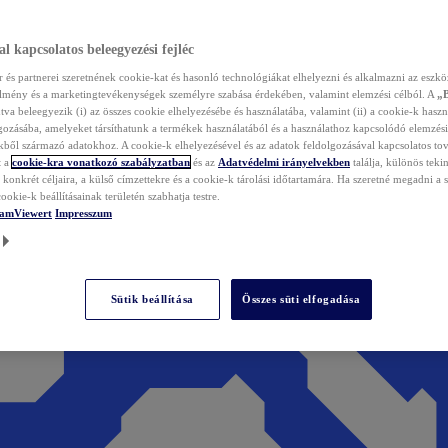
l kapcsolatos beleegyezési fejléc
és partnerei szeretnének cookie-kat és hasonló technológiákat elhelyezni és alkalmazni az eszkö
élmény és a marketingtevékenységek személyre szabása érdekében, valamint elemzési célból. A
„
tva beleegyezik (i) az összes cookie elhelyezésébe és használatába, valamint (ii) a cookie-k haszn
gozásába, amelyeket társíthatunk a termékek használatából és a használathoz kapcsolódó elemzési
ből származó adatokhoz. A cookie-k elhelyezésével és az adatok feldolgozásával kapcsolatos to
t a
cookie-kra vonatkozó szabályzatban
és az
Adatvédelmi irányelvekben
találja, különös tekin
konkrét céljaira, a külső címzettekre és a cookie-k tárolási időtartamára. Ha szeretné megadni a saj
ookie-k beállításainak területén szabhatja testre.
TeamViewert
Impresszum
Sütik beállítása
Összes süti elfogadása