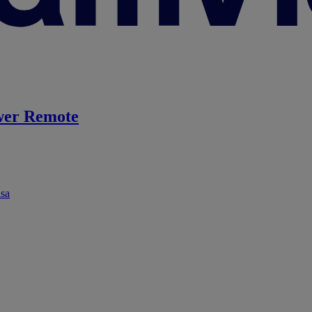
er Remote
ása