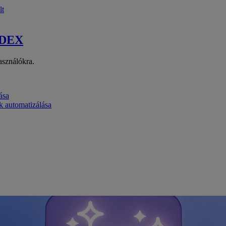
lt
 DEX
asználókra.
ása
k automatizálása