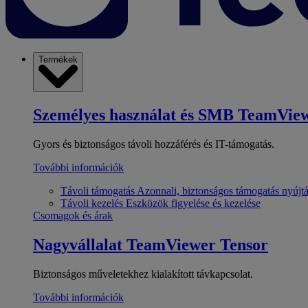
Termékek
Személyes használat és SMB
TeamView
Gyors és biztonságos távoli hozzáférés és IT-támogatás.
További információk
Távoli támogatás
Azonnali, biztonságos támogatás nyújt
Távoli kezelés
Eszközök figyelése és kezelése
Csomagok és árak
Nagyvállalat
TeamViewer Tensor
Biztonságos műveletekhez kialakított távkapcsolat.
További információk