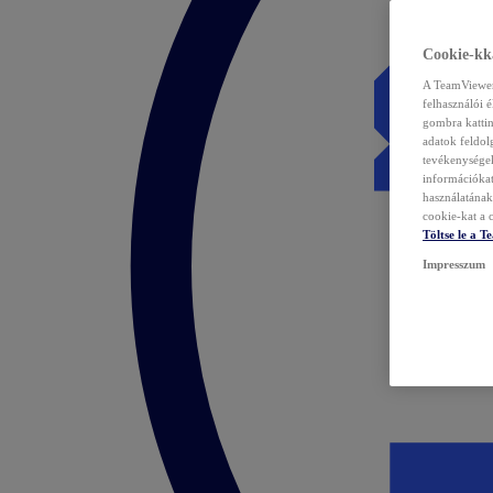
Cookie-kka
A TeamViewer 
felhasználói 
gombra kattin
adatok feldol
tevékenységek
információka
használatának 
cookie-kat a c
Töltse le a 
Impresszum