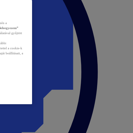
zén a
Beleegyezem”
álatával gyűjtött
vábbi
tettel a cookie-k
át beállításait, a