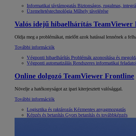
Informatikai távtámogatás
Biztonságos, rugalmas, integrá
Üzemeltetéstechnológia
Műhely távelérése
Valós idejű hibaelhárítás
TeamViewer
Oldja meg a problémákat, mielőtt azok hatással lennének a felh
További információk
Végponti hibaelhárítás
Problémák azonosítása és megold
Végponti automatizálás
Rendszeres informatikai feladato
Online dolgozó
TeamViewer Frontline
Növelje a hatékonyságot az ipari kiterjesztett valósággal.
További információk
Logisztika és raktározás
Kézmentes anyagmozgatás
Képzés és betanítás
Gyors betanítás és továbbképzés