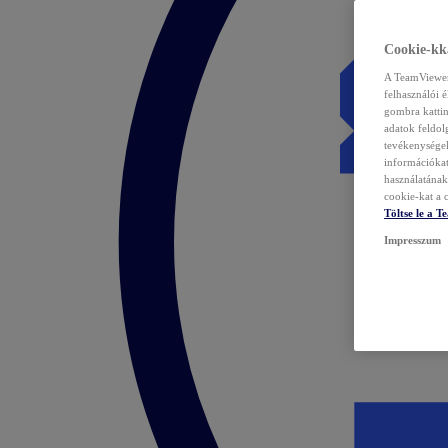
Cookie-kka
A TeamViewer 
felhasználói 
gombra kattin
adatok feldol
tevékenységek
információka
használatának 
cookie-kat a c
Töltse le a 
Impresszum