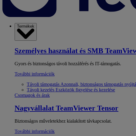
Termékek
Személyes használat és SMB
TeamView
Gyors és biztonságos távoli hozzáférés és IT-támogatás.
További információk
Távoli támogatás
Azonnali, biztonságos támogatás nyújt
Távoli kezelés
Eszközök figyelése és kezelése
Csomagok és árak
Nagyvállalat
TeamViewer Tensor
Biztonságos műveletekhez kialakított távkapcsolat.
További információk