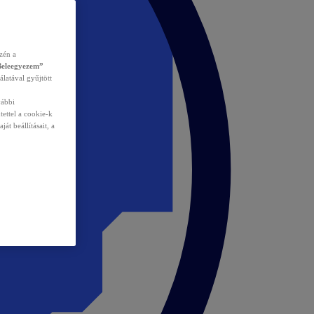
zén a
Beleegyezem”
álatával gyűjtött
vábbi
tettel a cookie-k
át beállításait, a