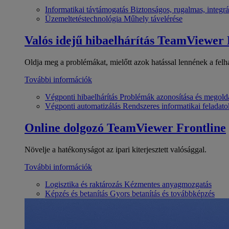
Informatikai távtámogatás
Biztonságos, rugalmas, integrá
Üzemeltetéstechnológia
Műhely távelérése
Valós idejű hibaelhárítás
TeamViewer
Oldja meg a problémákat, mielőtt azok hatással lennének a felh
További információk
Végponti hibaelhárítás
Problémák azonosítása és megold
Végponti automatizálás
Rendszeres informatikai feladato
Online dolgozó
TeamViewer Frontline
Növelje a hatékonyságot az ipari kiterjesztett valósággal.
További információk
Logisztika és raktározás
Kézmentes anyagmozgatás
Képzés és betanítás
Gyors betanítás és továbbképzés