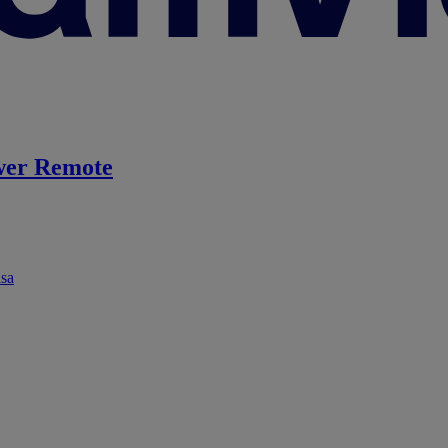
er Remote
ása