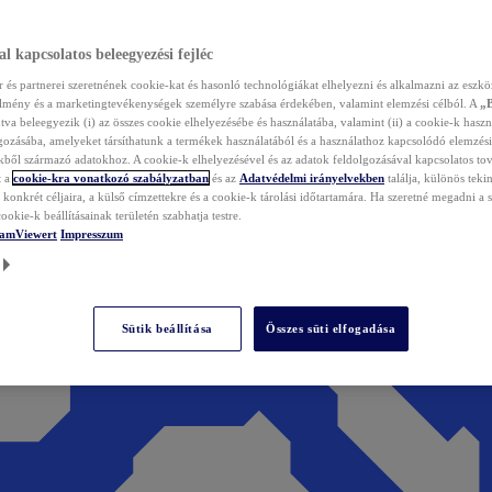
l kapcsolatos beleegyezési fejléc
és partnerei szeretnének cookie-kat és hasonló technológiákat elhelyezni és alkalmazni az eszkö
élmény és a marketingtevékenységek személyre szabása érdekében, valamint elemzési célból. A
„
tva beleegyezik (i) az összes cookie elhelyezésébe és használatába, valamint (ii) a cookie-k haszn
gozásába, amelyeket társíthatunk a termékek használatából és a használathoz kapcsolódó elemzési
ből származó adatokhoz. A cookie-k elhelyezésével és az adatok feldolgozásával kapcsolatos to
t a
cookie-kra vonatkozó szabályzatban
és az
Adatvédelmi irányelvekben
találja, különös tekin
konkrét céljaira, a külső címzettekre és a cookie-k tárolási időtartamára. Ha szeretné megadni a saj
ookie-k beállításainak területén szabhatja testre.
TeamViewert
Impresszum
Sütik beállítása
Összes süti elfogadása