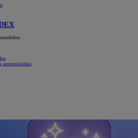
lt
 DEX
asználókra.
ása
k automatizálása