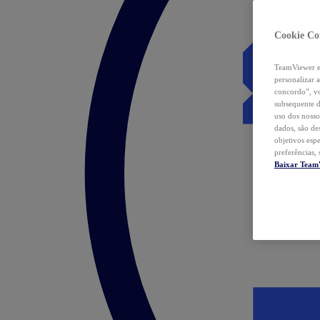
Cookie Co
TeamViewer e 
personalizar 
concordo”, vo
subsequente d
uso dos nosso
dados, são de
objetivos esp
preferências,
Baixar Team