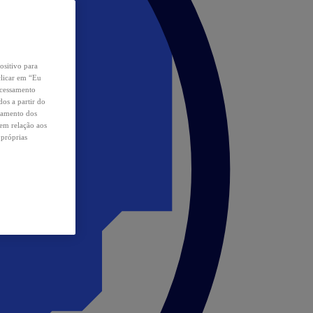
ositivo para
clicar em “Eu
ocessamento
os a partir do
samento dos
 em relação aos
 próprias