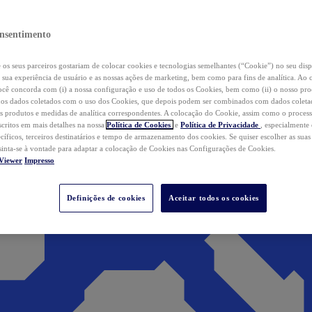
nsentimento
os seus parceiros gostariam de colocar cookies e tecnologias semelhantes (“Cookie”) no seu disp
a sua experiência de usuário e as nossas ações de marketing, bem como para fins de analítica. Ao 
cê concorda com (i) a nossa configuração e uso de todos os Cookies, bem como (ii) o nosso pr
os dados coletados com o uso dos Cookies, que depois podem ser combinados com dados coletad
s produtos e medidas de analítica correspondentes. A colocação do Cookie, assim como o proces
scritos em mais detalhes na nossa
Política de Cookies
e
Política de Privacidade
, especialmente
ecíficos, terceiros destinatários e tempo de armazenamento dos cookies. Se quiser escolher as suas
 sinta-se à vontade para adaptar a colocação de Cookies nas Configurações de Cookies.
Viewer
Impresso
Definições de cookies
Aceitar todos os cookies