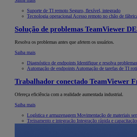
Saiba mais
Suporte de TI remoto
Seguro, flexível, integrado
Tecnologia operacional
Acesso remoto no chão de fábric
Solução de problemas
TeamViewer D
Resolva os problemas antes que afetem os usuários.
Saiba mais
Diagnóstico de endpoints
Identifique e resolva problema
Automação de endpoints
Automação de tarefas de TI roti
Trabalhador conectado
TeamViewer Fr
Ofereça eficiência com a realidade aumentada industrial.
Saiba mais
Logística e armazenagem
Movimentação de materiais se
Treinamento e integração
Integração rápida e capacitação