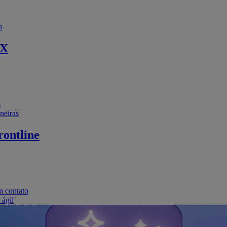
a
EX
s
neiras
ontline
m contato
 ágil