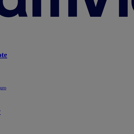
te
guro
r