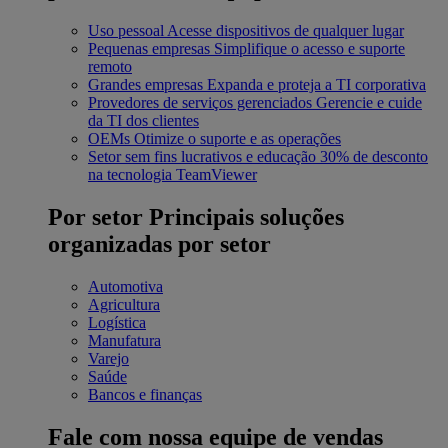
Uso pessoal
Acesse dispositivos de qualquer lugar
Pequenas empresas
Simplifique o acesso e suporte
remoto
Grandes empresas
Expanda e proteja a TI corporativa
Provedores de serviços gerenciados
Gerencie e cuide
da TI dos clientes
OEMs
Otimize o suporte e as operações
Setor sem fins lucrativos e educação
30% de desconto
na tecnologia TeamViewer
Por setor
Principais soluções
organizadas por setor
Automotiva
Agricultura
Logística
Manufatura
Varejo
Saúde
Bancos e finanças
Fale com nossa equipe de vendas