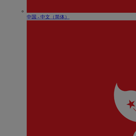
中国 - 中⽂（简体）