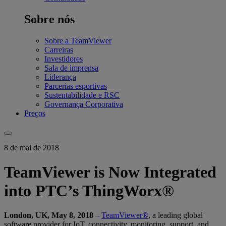
Sobre nós
Sobre a TeamViewer
Carreiras
Investidores
Sala de imprensa
Liderança
Parcerias esportivas
Sustentabilidade e RSC
Governança Corporativa
Preços
8 de mai de 2018
TeamViewer is Now Integrated
into PTC’s ThingWorx®
London, UK, May 8, 2018
–
TeamViewer®
, a leading global
software provider for IoT, connectivity, monitoring, support, and