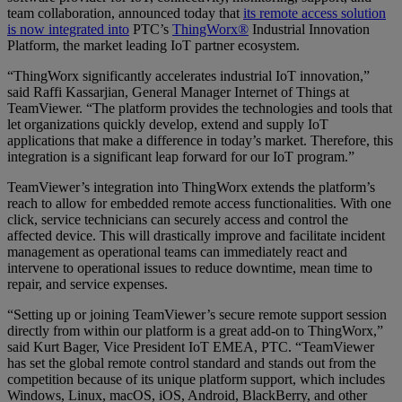
team collaboration, announced today that
its remote access solution
is now integrated into
PTC’s
ThingWorx®
Industrial Innovation
Platform, the market leading IoT partner ecosystem.
“ThingWorx significantly accelerates industrial IoT innovation,”
said Raffi Kassarjian, General Manager Internet of Things at
TeamViewer. “The platform provides the technologies and tools that
let organizations quickly develop, extend and supply IoT
applications that make a difference in today’s market. Therefore, this
integration is a significant leap forward for our IoT program.”
TeamViewer’s integration into ThingWorx extends the platform’s
reach to allow for embedded remote access functionalities. With one
click, service technicians can securely access and control the
affected device. This will drastically improve and facilitate incident
management as operational teams can immediately react and
intervene to operational issues to reduce downtime, mean time to
repair, and service expenses.
“Setting up or joining TeamViewer’s secure remote support session
directly from within our platform is a great add-on to ThingWorx,”
said Kurt Bager, Vice President IoT EMEA, PTC. “TeamViewer
has set the global remote control standard and stands out from the
competition because of its unique platform support, which includes
Windows, Linux, macOS, iOS, Android, BlackBerry, and other