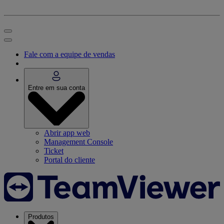
Fale com a equipe de vendas
Entre em sua conta
Abrir app web
Management Console
Ticket
Portal do cliente
Produtos