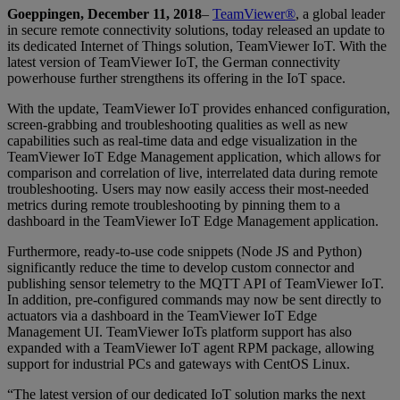
Goeppingen, December 11, 2018
–
TeamViewer®
, a global leader
in secure remote connectivity solutions, today released an update to
its dedicated Internet of Things solution, TeamViewer IoT. With the
latest version of TeamViewer IoT, the German connectivity
powerhouse further strengthens its offering in the IoT space.
With the update, TeamViewer IoT provides enhanced configuration,
screen-grabbing and troubleshooting qualities as well as new
capabilities such as real-time data and edge visualization in the
TeamViewer IoT Edge Management application, which allows for
comparison and correlation of live, interrelated data during remote
troubleshooting. Users may now easily access their most-needed
metrics during remote troubleshooting by pinning them to a
dashboard in the TeamViewer IoT Edge Management application.
Furthermore, ready-to-use code snippets (Node JS and Python)
significantly reduce the time to develop custom connector and
publishing sensor telemetry to the MQTT API of TeamViewer IoT.
In addition, pre-configured commands may now be sent directly to
actuators via a dashboard in the TeamViewer IoT Edge
Management UI. TeamViewer IoTs platform support has also
expanded with a TeamViewer IoT agent RPM package, allowing
support for industrial PCs and gateways with CentOS Linux.
“The latest version of our dedicated IoT solution marks the next