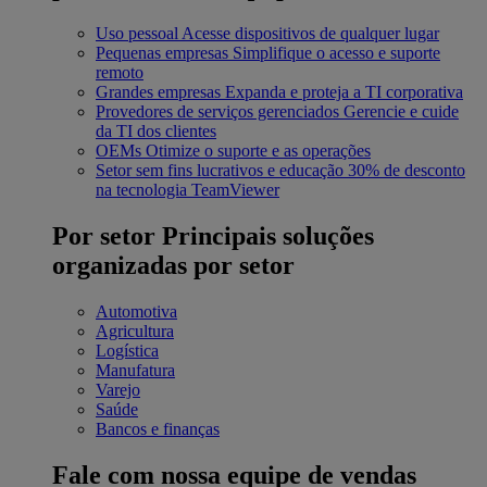
Uso pessoal
Acesse dispositivos de qualquer lugar
Pequenas empresas
Simplifique o acesso e suporte
remoto
Grandes empresas
Expanda e proteja a TI corporativa
Provedores de serviços gerenciados
Gerencie e cuide
da TI dos clientes
OEMs
Otimize o suporte e as operações
Setor sem fins lucrativos e educação
30% de desconto
na tecnologia TeamViewer
Por setor
Principais soluções
organizadas por setor
Automotiva
Agricultura
Logística
Manufatura
Varejo
Saúde
Bancos e finanças
Fale com nossa equipe de vendas