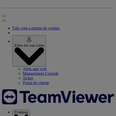
Fale com a equipe de vendas
Entre em sua conta
Abrir app web
Management Console
Ticket
Portal do cliente
Produtos