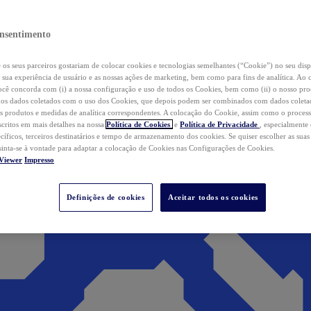
nsentimento
os seus parceiros gostariam de colocar cookies e tecnologias semelhantes (“Cookie”) no seu disp
a sua experiência de usuário e as nossas ações de marketing, bem como para fins de analítica. Ao 
cê concorda com (i) a nossa configuração e uso de todos os Cookies, bem como (ii) o nosso pr
os dados coletados com o uso dos Cookies, que depois podem ser combinados com dados coletad
s produtos e medidas de analítica correspondentes. A colocação do Cookie, assim como o proces
scritos em mais detalhes na nossa
Política de Cookies
e
Política de Privacidade
, especialmente
ecíficos, terceiros destinatários e tempo de armazenamento dos cookies. Se quiser escolher as suas
 sinta-se à vontade para adaptar a colocação de Cookies nas Configurações de Cookies.
Viewer
Impresso
Definições de cookies
Aceitar todos os cookies