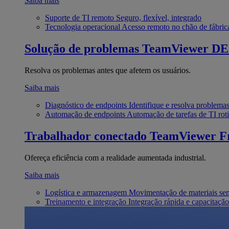
Saiba mais
Suporte de TI remoto
Seguro, flexível, integrado
Tecnologia operacional
Acesso remoto no chão de fábric
Solução de problemas
TeamViewer D
Resolva os problemas antes que afetem os usuários.
Saiba mais
Diagnóstico de endpoints
Identifique e resolva problema
Automação de endpoints
Automação de tarefas de TI roti
Trabalhador conectado
TeamViewer Fr
Ofereça eficiência com a realidade aumentada industrial.
Saiba mais
Logística e armazenagem
Movimentação de materiais se
Treinamento e integração
Integração rápida e capacitação