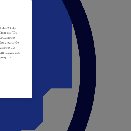
ositivo para
clicar em “Eu
ocessamento
os a partir do
samento dos
 em relação aos
 próprias