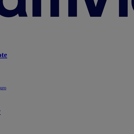
te
guro
r