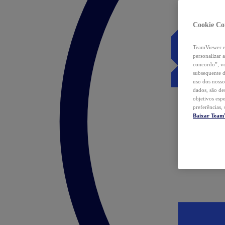
Cookie Co
TeamViewer e 
personalizar 
concordo”, vo
subsequente d
uso dos nosso
dados, são de
objetivos esp
preferências,
Baixar Team