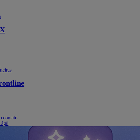
a
EX
s
neiras
ontline
m contato
 ágil