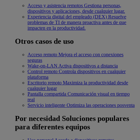
Acceso y asistencia remotos
Gestiona personas,
dispositivos y aplicaciones, desde cualquier lugar.
Experiencia digital del empleado (DEX)
Resuelve
problemas de TI de manera proactiva antes de que
impacten en la productividad.
Otros casos de uso
Acceso remoto
Mejora el acceso con conexiones
seguras
Wake-on-LAN
Activa dispositivos a distancia
Control remoto
Controla dispositivos en cualquier
plataforma
Escritorio remoto
Maximiza la productividad desde
cualquier lugar
Pantalla compartida
Comunicación visual en tiempo
real
Servicio inteligente
Optimiza las operaciones posventa
Por necesidad
Soluciones populares
para diferentes equipos