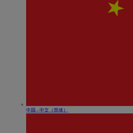
中国 - 中⽂（简体）