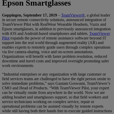
Epson Smartglasses
Goppingen, September 17, 2019
–
TeamViewer®
, a global leader
in secure remote connectivity solutions, announced integration of
TeamViewer Pilot with RealWear Wearable Headsets, Vuzix and
Epson smartglasses, in addition to previously announced integration
with iOS and Android-based smartphones and tablets.
TeamViewer
Pilot
expands the power of remote assistance software beyond IT
support into the real world through augmented reality (AR) and
enables experts to remotely guide users through complex operations
via live camera-sharing, voice and on-screen annotations.
Organizations will benefit with faster problem resolution, reduced
downtime and travel costs and improved oversight promoting safer
work environments.
“Industrial enterprises or any organization with large customer or
field services teams are challenged to have the right person onsite to
solve immediate problems,” says Gautam Goswami, TeamViewer’s
CMO and Head of Products. “With TeamViewer Pilot, your expert
can be virtually onsite from anywhere in the world. Now we are
adding headset and smartglasses support, so that field workers and
service technicians working on complex service, repair or
operational problems can be assisted visually by remote experts
while still having both their hands free to execute guided instructions