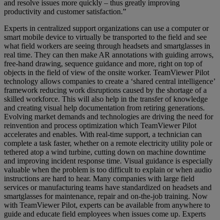
and resolve issues more quickly – thus greatly improving
productivity and customer satisfaction.”
Experts in centralized support organizations can use a computer or
smart mobile device to virtually be transported to the field and see
what field workers are seeing through headsets and smartglasses in
real time. They can then make AR annotations with guiding arrows,
free-hand drawing, sequence guidance and more, right on top of
objects in the field of view of the onsite worker. TeamViewer Pilot
technology allows companies to create a ‘shared central intelligence’
framework reducing work disruptions caused by the shortage of a
skilled workforce. This will also help in the transfer of knowledge
and creating visual help documentation from retiring generations.
Evolving market demands and technologies are driving the need for
reinvention and process optimization which TeamViewer Pilot
accelerates and enables. With real-time support, a technician can
complete a task faster, whether on a remote electricity utility pole or
tethered atop a wind turbine, cutting down on machine downtime
and improving incident response time. Visual guidance is especially
valuable when the problem is too difficult to explain or when audio
instructions are hard to hear. Many companies with large field
services or manufacturing teams have standardized on headsets and
smartglasses for maintenance, repair and on-the-job training. Now
with TeamViewer Pilot, experts can be available from anywhere to
guide and educate field employees when issues come up. Experts