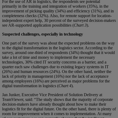
For the use of AR in logistics, the respondents see potential
primarily in the training and integration of workers (35%), in the
improvement of picking quality (34%) and efficiency (31%), and in
completeness checks (32%). Also, for remote support for location-
independent expert help, 30 percent of the surveyed decision-makers
see AR-supported application possibilities (
Chart 3
).
Suspected challenges, especially in technology
One part of the survey was about the expected problems on the way
to the digital transformation in the logistics sector. According to the
survey, around one-third of respondents (34%) thought that it would
take a lot of time and money to implement the necessary
technologies, 30% cited IT security concerns as a barrier, and a
quarter each saw challenges due to existing legacy systems in IT
(26%) and human resources (24%). On the other hand, neither the
lack of priority in management (16%) nor the lack of acceptance
among employees (16%) are perceived as major problems for the
digital transformation in logistics (
Chart 4
).
Jan Junker, Executive Vice President of Solution Delivery at
TeamViewer, said: “The study shows that the majority of corporate
decision-makers have already thought about how to make their
logistics fit for the digital future. On the other hand, there is plenty of
room for improvement when it comes to implementation. At many