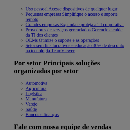
Uso pessoal
Acesse dispositivos de qualquer lugar
Pequenas empresas
Simplifique o acesso e suporte
remoto
Grandes empresas
Expanda e proteja a TI corporativa
Provedores de serviços gerenciados
Gerencie e cuide
da TI dos clientes
OEMs
Otimize o suporte e as operações
Setor sem fins lucrativos e educação
30% de desconto
na tecnologia TeamViewer
Por setor
Principais soluções
organizadas por setor
Automotiva
Agricultura
Logística
Manufatura
Varejo
Saúde
Bancos e finanças
Fale com nossa equipe de vendas