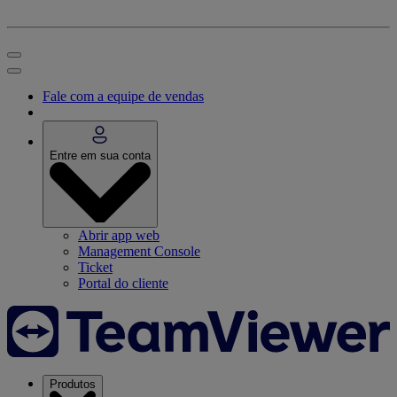
Fale com a equipe de vendas
Entre em sua conta
Abrir app web
Management Console
Ticket
Portal do cliente
Produtos