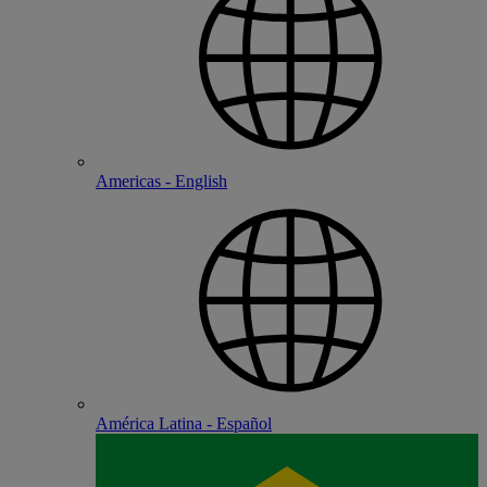
Americas - English
América Latina - Español