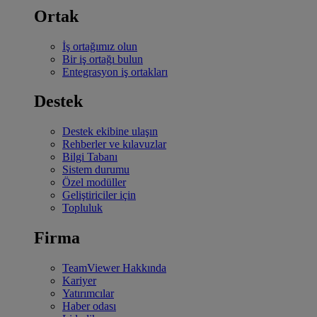
Ortak
İş ortağımız olun
Bir iş ortağı bulun
Entegrasyon iş ortakları
Destek
Destek ekibine ulaşın
Rehberler ve kılavuzlar
Bilgi Tabanı
Sistem durumu
Özel modüller
Geliştiriciler için
Topluluk
Firma
TeamViewer Hakkında
Kariyer
Yatırımcılar
Haber odası