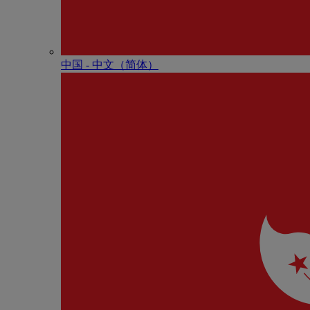
中国 - 中⽂（简体）