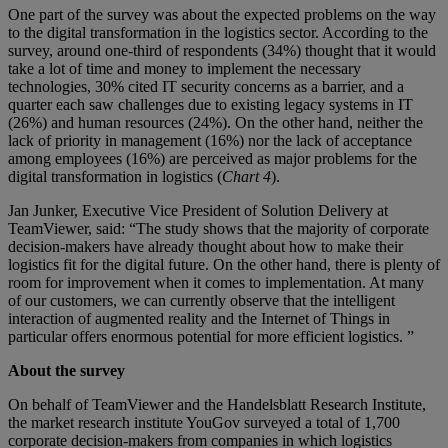
One part of the survey was about the expected problems on the way
to the digital transformation in the logistics sector. According to the
survey, around one-third of respondents (34%) thought that it would
take a lot of time and money to implement the necessary
technologies, 30% cited IT security concerns as a barrier, and a
quarter each saw challenges due to existing legacy systems in IT
(26%) and human resources (24%). On the other hand, neither the
lack of priority in management (16%) nor the lack of acceptance
among employees (16%) are perceived as major problems for the
digital transformation in logistics (
Chart 4
).
Jan Junker, Executive Vice President of Solution Delivery at
TeamViewer, said: “The study shows that the majority of corporate
decision-makers have already thought about how to make their
logistics fit for the digital future. On the other hand, there is plenty of
room for improvement when it comes to implementation. At many
of our customers, we can currently observe that the intelligent
interaction of augmented reality and the Internet of Things in
particular offers enormous potential for more efficient logistics. ”
About the survey
On behalf of TeamViewer and the Handelsblatt Research Institute,
the market research institute YouGov surveyed a total of 1,700
corporate decision-makers from companies in which logistics