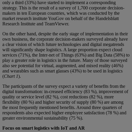
only a third (33%) have started to implement a corresponding
strategy. This is the result of a survey of 1,700 corporate decision-
makers in ten European countries, which was conducted by the
market research institute YouGov on behalf of the Handelsblatt
Research Institute and TeamViewer.
On the other hand, despite the early stage of implementation in their
own business, the corporate decision-makers surveyed already have
a clear vision of which future technologies and digital megatrends
will significantly shape logistics. A large proportion expect cloud
services (71%), the Inter-net of Things (63%) and Big Data (58%) to
play a greater role in logistics in the future. Many of those surveyed
also see potential for virtual, augmented, and mixed reality (46%)
and wearables such as smart glasses (43%) to be used in logistics
(
Chart 1
).
The participants of the survey expect a variety of benefits from the
digital transformation: in-creased efficiency (83 %), improvement of
quality or service level (82 %), cost reductions (82 %), more
flexibility (80 %) and higher security of supply (80 %) are among
the most frequently mentioned benefits. Around three quarters of
respondents also expected higher employee satisfaction (78 %) and
greater environmental sustainability (75 %).
Focus on smart logistics with IoT and AR