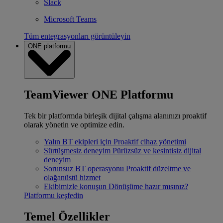
Slack
Microsoft Teams
Tüm entegrasyonları görüntüleyin
ONE platformu
TeamViewer ONE Platformu
Tek bir platformda birleşik dijital çalışma alanınızı proaktif
olarak yönetin ve optimize edin.
Yalın BT ekipleri için
Proaktif cihaz yönetimi
Sürtüşmesiz deneyim
Pürüzsüz ve kesintisiz dijital
deneyim
Sorunsuz BT operasyonu
Proaktif düzeltme ve
olağanüstü hizmet
Ekibimizle konuşun
Dönüşüme hazır mısınız?
Platformu keşfedin
Temel Özellikler