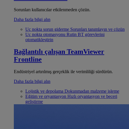
Sorunları kullanıcılar etkilenmeden çözün.
Daha fazla bilgi alın
Uç nokta sorun giderme
Sorunları tanımlayın ve çözün
Uç nokta otomasyonu
Rutin BT görevlerini
otomatikleştirin
Bağlantılı çalışan
TeamViewer
Frontline
Endüstriyel artırılmış gerçeklik ile verimliliği sürdürün.
Daha fazla bilgi alın
Lojistik ve depolama
Dokunmadan malzeme işleme
Eğitim ve oryantasyon
Hızlı oryantasyon ve beceri
geliştirme