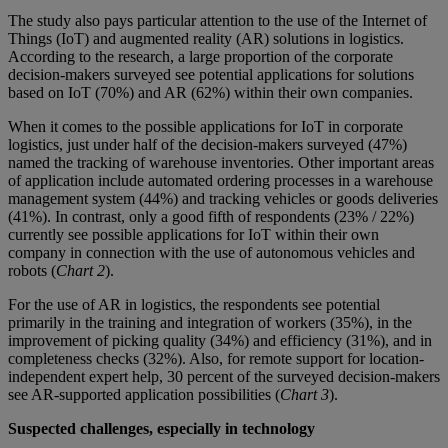
The study also pays particular attention to the use of the Internet of
Things (IoT) and augmented reality (AR) solutions in logistics.
According to the research, a large proportion of the corporate
decision-makers surveyed see potential applications for solutions
based on IoT (70%) and AR (62%) within their own companies.
When it comes to the possible applications for IoT in corporate
logistics, just under half of the decision-makers surveyed (47%)
named the tracking of warehouse inventories. Other important areas
of application include automated ordering processes in a warehouse
management system (44%) and tracking vehicles or goods deliveries
(41%). In contrast, only a good fifth of respondents (23% / 22%)
currently see possible applications for IoT within their own
company in connection with the use of autonomous vehicles and
robots (
Chart 2
).
For the use of AR in logistics, the respondents see potential
primarily in the training and integration of workers (35%), in the
improvement of picking quality (34%) and efficiency (31%), and in
completeness checks (32%). Also, for remote support for location-
independent expert help, 30 percent of the surveyed decision-makers
see AR-supported application possibilities (
Chart 3
).
Suspected challenges, especially in technology