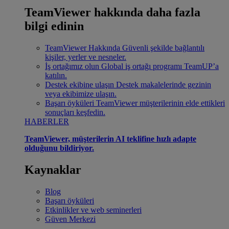
TeamViewer hakkında daha fazla
bilgi edinin
TeamViewer Hakkında
Güvenli şekilde bağlantılı
kişiler, yerler ve nesneler.
İş ortağımız olun
Global iş ortağı programı TeamUP’a
katılın.
Destek ekibine ulaşın
Destek makalelerinde gezinin
veya ekibimize ulaşın.
Başarı öyküleri
TeamViewer müşterilerinin elde ettikleri
sonuçları keşfedin.
HABERLER
TeamViewer, müşterilerin AI teklifine hızlı adapte
olduğunu bildiriyor.
Kaynaklar
Blog
Başarı öyküleri
Etkinlikler ve web seminerleri
Güven Merkezi