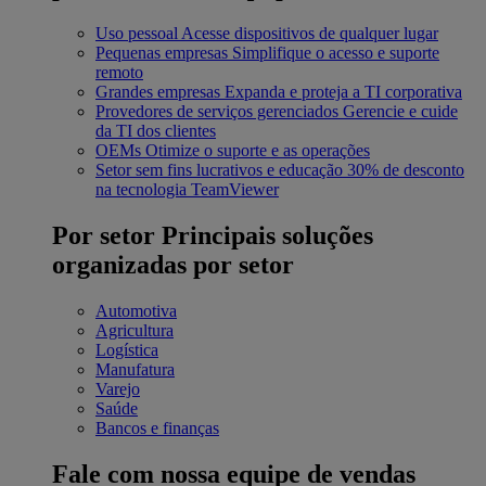
Uso pessoal
Acesse dispositivos de qualquer lugar
Pequenas empresas
Simplifique o acesso e suporte
remoto
Grandes empresas
Expanda e proteja a TI corporativa
Provedores de serviços gerenciados
Gerencie e cuide
da TI dos clientes
OEMs
Otimize o suporte e as operações
Setor sem fins lucrativos e educação
30% de desconto
na tecnologia TeamViewer
Por setor
Principais soluções
organizadas por setor
Automotiva
Agricultura
Logística
Manufatura
Varejo
Saúde
Bancos e finanças
Fale com nossa equipe de vendas