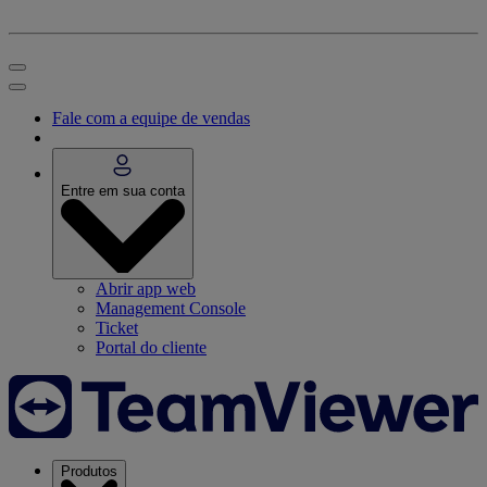
Fale com a equipe de vendas
Entre em sua conta
Abrir app web
Management Console
Ticket
Portal do cliente
Produtos