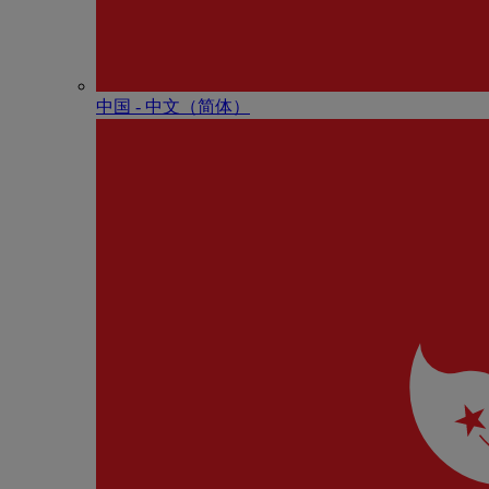
中国 - 中⽂（简体）