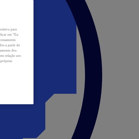
ositivo para
clicar em “Eu
ocessamento
os a partir do
samento dos
 em relação aos
 próprias