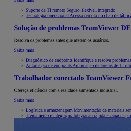
Saiba mais
Suporte de TI remoto
Seguro, flexível, integrado
Tecnologia operacional
Acesso remoto no chão de fábric
Solução de problemas
TeamViewer D
Resolva os problemas antes que afetem os usuários.
Saiba mais
Diagnóstico de endpoints
Identifique e resolva problema
Automação de endpoints
Automação de tarefas de TI roti
Trabalhador conectado
TeamViewer Fr
Ofereça eficiência com a realidade aumentada industrial.
Saiba mais
Logística e armazenagem
Movimentação de materiais se
Treinamento e integração
Integração rápida e capacitação