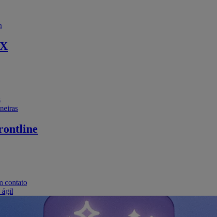
a
EX
s
neiras
ontline
m contato
 ágil