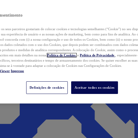
nsentimento
os seus parceiros gostariam de colocar cookies e tecnologias semelhantes (“Cookie”) no seu disp
a sua experiência de usuário e as nossas ações de marketing, bem como para fins de analítica. Ao 
cê concorda com (i) a nossa configuração e uso de todos os Cookies, bem como (ii) o nosso pr
os dados coletados com o uso dos Cookies, que depois podem ser combinados com dados coletad
s produtos e medidas de analítica correspondentes. A colocação do Cookie, assim como o proces
scritos em mais detalhes na nossa
Política de Cookies
e
Política de Privacidade
, especialmente
ecíficos, terceiros destinatários e tempo de armazenamento dos cookies. Se quiser escolher as suas
 sinta-se à vontade para adaptar a colocação de Cookies nas Configurações de Cookies.
Viewer
Impresso
Definições de cookies
Aceitar todos os cookies