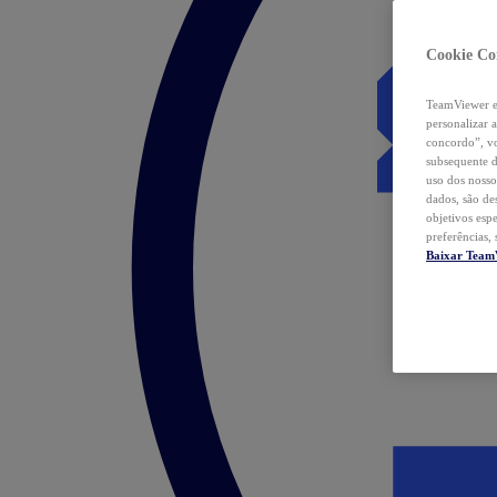
Cookie Co
TeamViewer e 
personalizar 
concordo”, vo
subsequente d
uso dos nosso
dados, são de
objetivos esp
preferências,
Baixar Team