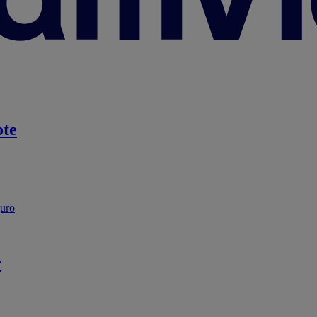
te
guro
r