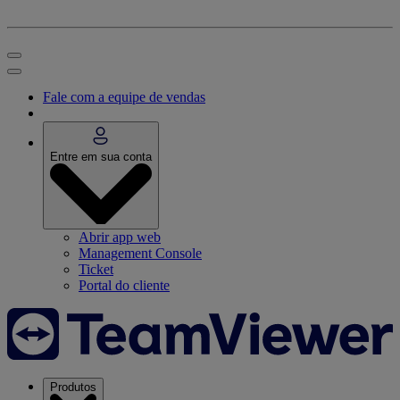
Fale com a equipe de vendas
Entre em sua conta
Abrir app web
Management Console
Ticket
Portal do cliente
Produtos