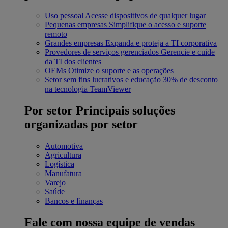
Uso pessoal
Acesse dispositivos de qualquer lugar
Pequenas empresas
Simplifique o acesso e suporte
remoto
Grandes empresas
Expanda e proteja a TI corporativa
Provedores de serviços gerenciados
Gerencie e cuide
da TI dos clientes
OEMs
Otimize o suporte e as operações
Setor sem fins lucrativos e educação
30% de desconto
na tecnologia TeamViewer
Por setor
Principais soluções
organizadas por setor
Automotiva
Agricultura
Logística
Manufatura
Varejo
Saúde
Bancos e finanças
Fale com nossa equipe de vendas