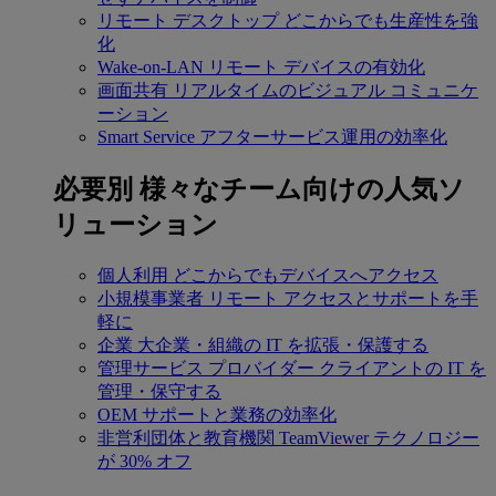
リモート デスクトップ
どこからでも生産性を強
化
Wake-on-LAN
リモート デバイスの有効化
画面共有
リアルタイムのビジュアル コミュニケ
ーション
Smart Service
アフターサービス運用の効率化
必要別
様々なチーム向けの人気ソ
リューション
個人利用
どこからでもデバイスへアクセス
小規模事業者
リモート アクセスとサポートを手
軽に
企業
大企業・組織の IT を拡張・保護する
管理サービス プロバイダー
クライアントの IT を
管理・保守する
OEM
サポートと業務の効率化
非営利団体と教育機関
TeamViewer テクノロジー
が 30% オフ