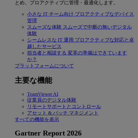
とめ、プロアクティブに管理・最適化します。
小さな IT チーム向け
プロアクティブなデバイス
管理
スムーズな体験
スムーズで中断の無いデジタル
体験
シームレスな IT 運用
プロアクティブな対応と卓
越したサービス
担当者と相談する
変革の準備はできています
か？
プラットフォームについて
主要な機能
TeamViewer AI
従業員のデジタル体験
リモートサポートとコントロール
アセット & パッチ マネジメント
すべての機能を表示
Gartner Report 2026