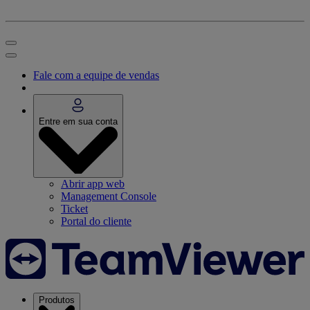
Fale com a equipe de vendas
Entre em sua conta
Abrir app web
Management Console
Ticket
Portal do cliente
Produtos