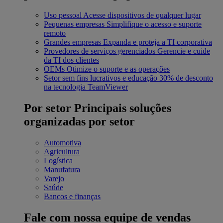
Uso pessoal
Acesse dispositivos de qualquer lugar
Pequenas empresas
Simplifique o acesso e suporte
remoto
Grandes empresas
Expanda e proteja a TI corporativa
Provedores de serviços gerenciados
Gerencie e cuide
da TI dos clientes
OEMs
Otimize o suporte e as operações
Setor sem fins lucrativos e educação
30% de desconto
na tecnologia TeamViewer
Por setor
Principais soluções
organizadas por setor
Automotiva
Agricultura
Logística
Manufatura
Varejo
Saúde
Bancos e finanças
Fale com nossa equipe de vendas