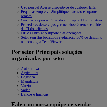
Uso pessoal
Acesse dispositivos de qualquer lugar
Pequenas empresas
Simplifique o acesso e suporte
remoto
Grandes empresas
Expanda e proteja a TI corporativa
Provedores de serviços gerenciados
Gerencie e cuide
da TI dos clientes
OEMs
Otimize o suporte e as operações
Setor sem fins lucrativos e educação
30% de desconto
na tecnologia TeamViewer
Por setor
Principais soluções
organizadas por setor
Automotiva
Agricultura
Logística
Manufatura
Varejo
Saúde
Bancos e finanças
Fale com nossa equipe de vendas