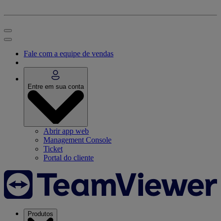
Fale com a equipe de vendas
Entre em sua conta
Abrir app web
Management Console
Ticket
Portal do cliente
Produtos