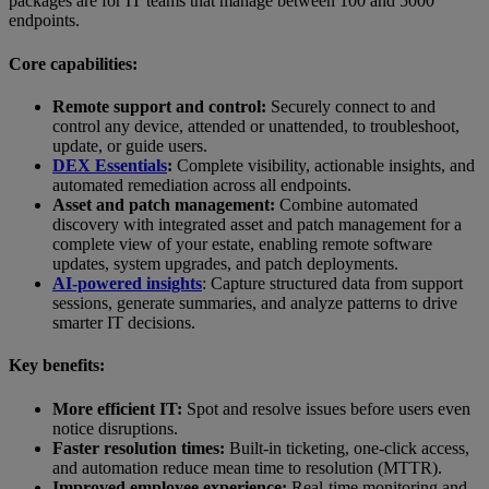
packages are for IT teams that manage between 100 and 5000
endpoints.
Core capabilities:
Remote support and control:
Securely connect to and
control any device, attended or unattended, to troubleshoot,
update, or guide users.
DEX Essentials
:
Complete visibility, actionable insights, and
automated remediation across all endpoints.
Asset and patch management:
Combine automated
discovery with integrated asset and patch management for a
complete view of your estate, enabling remote software
updates, system upgrades, and patch deployments.
AI-powered insights
: Capture structured data from support
sessions, generate summaries, and analyze patterns to drive
smarter IT decisions.
Key benefits:
More efficient IT:
Spot and resolve issues before users even
notice disruptions.
Faster resolution times:
Built-in ticketing, one-click access,
and automation reduce mean time to resolution (MTTR).
Improved employee experience:
Real-time monitoring and