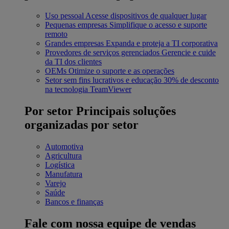
Uso pessoal
Acesse dispositivos de qualquer lugar
Pequenas empresas
Simplifique o acesso e suporte
remoto
Grandes empresas
Expanda e proteja a TI corporativa
Provedores de serviços gerenciados
Gerencie e cuide
da TI dos clientes
OEMs
Otimize o suporte e as operações
Setor sem fins lucrativos e educação
30% de desconto
na tecnologia TeamViewer
Por setor
Principais soluções
organizadas por setor
Automotiva
Agricultura
Logística
Manufatura
Varejo
Saúde
Bancos e finanças
Fale com nossa equipe de vendas