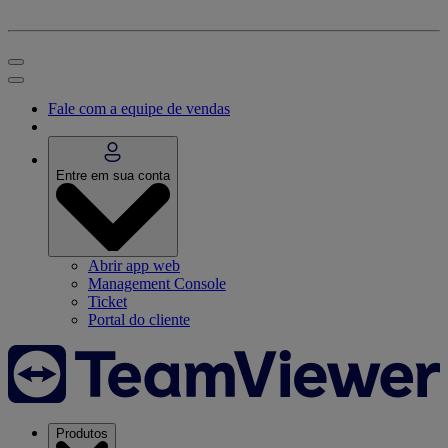
Fale com a equipe de vendas
Entre em sua conta
Abrir app web
Management Console
Ticket
Portal do cliente
Produtos