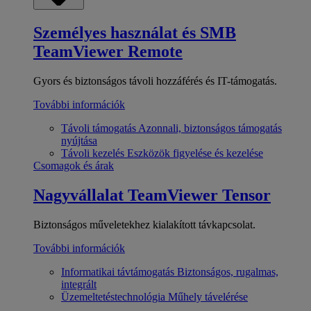
Személyes használat és SMB
TeamViewer Remote
Gyors és biztonságos távoli hozzáférés és IT-támogatás.
További információk
Távoli támogatás
Azonnali, biztonságos támogatás
nyújtása
Távoli kezelés
Eszközök figyelése és kezelése
Csomagok és árak
Nagyvállalat
TeamViewer Tensor
Biztonságos műveletekhez kialakított távkapcsolat.
További információk
Informatikai távtámogatás
Biztonságos, rugalmas,
integrált
Üzemeltetéstechnológia
Műhely távelérése