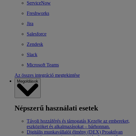
ServiceNow
Freshworks
Jira
Salesforce
Zendesk
Slack
Microsoft Teams
Az összes integráció megtekintése
Megoldások
Népszerű használati esetek
Távoli hozzáférés és támogatás
Kezelje az embereket,
eszközöket és alkalmazásokat – bárhonnan.
Digitális munkavállalói élmény (DEX)
Proaktívan