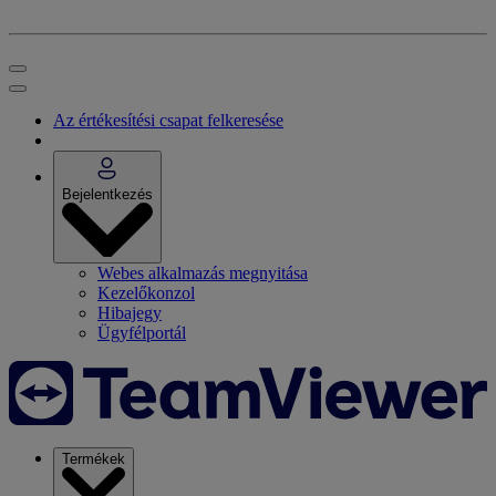
Az értékesítési csapat felkeresése
Bejelentkezés
Webes alkalmazás megnyitása
Kezelőkonzol
Hibajegy
Ügyfélportál
Termékek