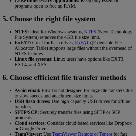
Close unnecessary applications:
Keep only essential
programs open to free up RAM.
5. Choose the right file system
NTFS:
Ideal for Windows systems,
NTFS
(New Technology
File System) removes the 4GB file size limit.
ExFAT:
Great for flash drives,
ExFAT
((Extensible File
Allocation Table) supports large files without the overhead of
NTFS features.
Linux file systems:
Linux users have options like EXT3,
EXT4, and XFS.
6. Choose efficient file transfer methods
Avoid email:
Email is not designed for large file transfers due
to slow speeds and attachment size limits.
USB flash drives:
Use high-capacity USB drives for offline
transfers.
SFTP/SCP:
Securely transfer files using SFTP or SCP
protocols.
Cloud services:
Consider cloud-based services like Dropbox
or Google Drive.
TeamViewer:
Use
TeamViewer Remote or Tensor
for fast