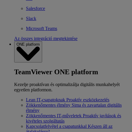
Salesforce
Slack
Microsoft Teams
Az összes integráció megtekintése
ONE platform
TeamViewer ONE platform
Kezelje proaktívan és optimalizálja digitális munkahelyét
egyetlen platformon.
Lean IT-csapatoknak
Proaktív eszközkezelés
Zökkenőmentes élmény
Sima és zavartalan digitális
élmény
Zökkenőmentes IT-műveletek
Proaktív javítások és
kivételes szolgáltatás
Kapcsolatfelvétel a csapatunkkal
Készen áll az
átalakulásra?