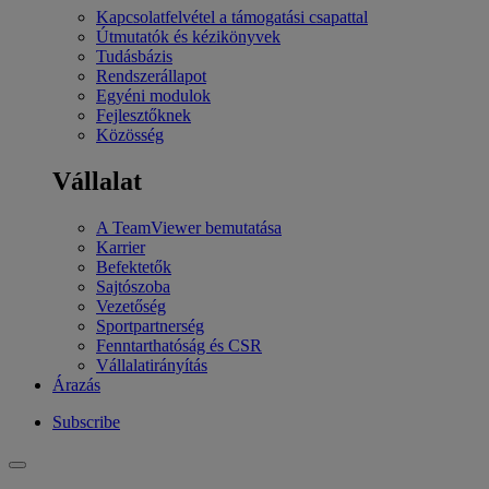
Kapcsolatfelvétel a támogatási csapattal
Útmutatók és kézikönyvek
Tudásbázis
Rendszerállapot
Egyéni modulok
Fejlesztőknek
Közösség
Vállalat
A TeamViewer bemutatása
Karrier
Befektetők
Sajtószoba
Vezetőség
Sportpartnerség
Fenntarthatóság és CSR
Vállalatirányítás
Árazás
Subscribe