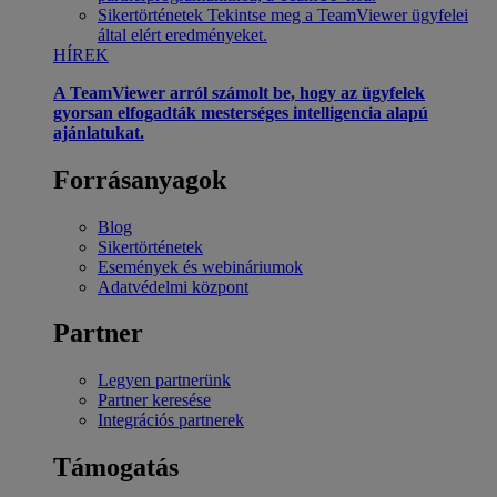
Sikertörténetek
Tekintse meg a TeamViewer ügyfelei
által elért eredményeket.
HÍREK
A TeamViewer arról számolt be, hogy az ügyfelek
gyorsan elfogadták mesterséges intelligencia alapú
ajánlatukat.
Forrásanyagok
Blog
Sikertörténetek
Események és webináriumok
Adatvédelmi központ
Partner
Legyen partnerünk
Partner keresése
Integrációs partnerek
Támogatás