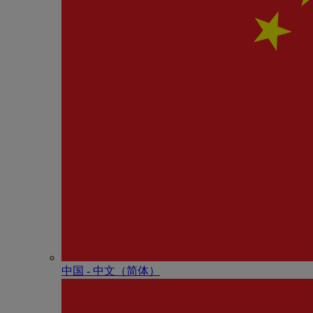
中国 - 中⽂（简体）