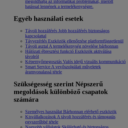
megoldhatja az informatikai problémákat, mielőtt
hatással lennének a termelékenységre.
Egyéb használati esetek
Távoli hozzáférés
Jobb hozzáférés biztonságos
kapcsolattal
Távvezérlés
Eszközök ellenőrzése platformfüggetlenül
Távoli asztal
A termelékenység növelése bárhonnan
Hálózati ébresztési funkció
Eszközök aktiválása
távolról
Képernyőmegosztás
Valós idejű vizuális kommunikáció
Smart Service
A vevőszolgálati műveletek
áramvonalassá tétele
Szükségesség szerint
Népszerű
megoldások különböző csapatok
számára
Személyes használat
Bárhonnan elérhető eszközök
Kisvállalkozások
A távoli hozzáférés és támogatás
egyszerűbbé tétele
Nagyobb vállalatok
Skálázható és biztonságos