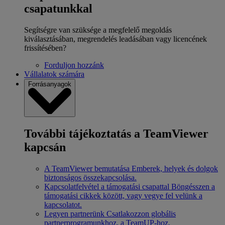
csapatunkkal
Segítségre van szüksége a megfelelő megoldás
kiválasztásában, megrendelés leadásában vagy licencének
frissítésében?
Forduljon hozzánk
Vállalatok számára
Forrásanyagok
További tájékoztatás a TeamViewer
kapcsán
A TeamViewer bemutatása
Emberek, helyek és dolgok
biztonságos összekapcsolása.
Kapcsolatfelvétel a támogatási csapattal
Böngésszen a
támogatási cikkek között, vagy vegye fel velünk a
kapcsolatot.
Legyen partnerünk
Csatlakozzon globális
partnerprogramunkhoz, a TeamUP-hoz.