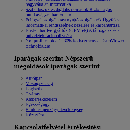
nagyvállalati informatika
Szabadúszók és digitális nomádok
Biztonságos
munkavégzés bárhonnan
Felügyelt szolgáltatást nyújtó szolgáltatók
Ügyfelek
informatikai rendszerének kezelése és karbantartása
Eredeti hardvergyártók (OEM-ek)
A támogatás és a
műveletek racionalizálása
Nonprofit és oktatás
30% kedvezmény a TeamViewer
technológiára
Iparágak szerint
Népszerű
megoldások iparágak szerint
Autóipar
Mezőgazdaság
Logisztika
Gyártás
Kiskereskedelem
Egészségügy
Banki és pénzügyi tevékenység
Közszféra
Kapcsolatfelvétel értékesítési