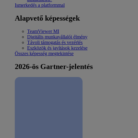
Ismerkedés a platformmal
Alapvető képességek
TeamViewer MI
Digitális munkavállalói élmény
Távoli támogatás és vezérlés
Eszközök és javítások kezelése
Összes képesség megtekintése
2026-ös Gartner-jelentés