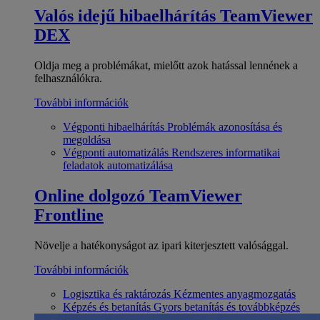
Valós idejű hibaelhárítás
TeamViewer
DEX
Oldja meg a problémákat, mielőtt azok hatással lennének a
felhasználókra.
További információk
Végponti hibaelhárítás
Problémák azonosítása és
megoldása
Végponti automatizálás
Rendszeres informatikai
feladatok automatizálása
Online dolgozó
TeamViewer
Frontline
Növelje a hatékonyságot az ipari kiterjesztett valósággal.
További információk
Logisztika és raktározás
Kézmentes anyagmozgatás
Képzés és betanítás
Gyors betanítás és továbbképzés