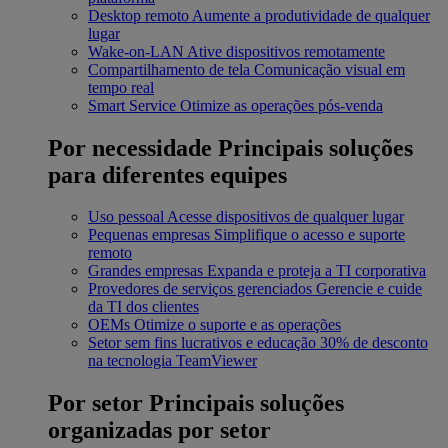
Desktop remoto
Aumente a produtividade de qualquer
lugar
Wake-on-LAN
Ative dispositivos remotamente
Compartilhamento de tela
Comunicação visual em
tempo real
Smart Service
Otimize as operações pós-venda
Por necessidade
Principais soluções
para diferentes equipes
Uso pessoal
Acesse dispositivos de qualquer lugar
Pequenas empresas
Simplifique o acesso e suporte
remoto
Grandes empresas
Expanda e proteja a TI corporativa
Provedores de serviços gerenciados
Gerencie e cuide
da TI dos clientes
OEMs
Otimize o suporte e as operações
Setor sem fins lucrativos e educação
30% de desconto
na tecnologia TeamViewer
Por setor
Principais soluções
organizadas por setor