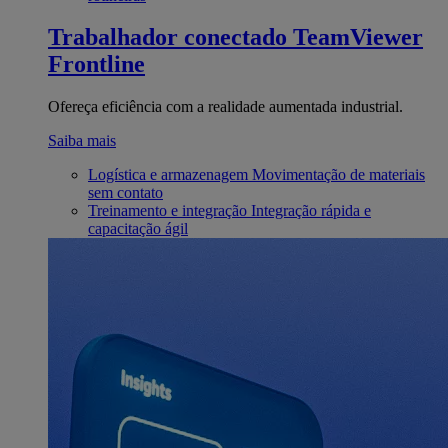
Trabalhador conectado
TeamViewer
Frontline
Ofereça eficiência com a realidade aumentada industrial.
Saiba mais
Logística e armazenagem
Movimentação de materiais
sem contato
Treinamento e integração
Integração rápida e
capacitação ágil