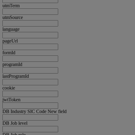
utmTerm
utmSource
language
pageUrl
formId
programId
lastProgramId
cookie
jwtToken
DB Industry SIC Code New field
DB Job level
DB Job role