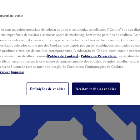
nsentimento
os seus parceiros gostariam de colocar cookies e tecnologias semelhantes (“Cookie”) no seu disp
a sua experiência de usuário e as nossas ações de marketing, bem como para fins de analítica. Ao 
cê concorda com (i) a nossa configuração e uso de todos os Cookies, bem como (ii) o nosso pr
os dados coletados com o uso dos Cookies, que depois podem ser combinados com dados coletad
s produtos e medidas de analítica correspondentes. A colocação do Cookie, assim como o proces
scritos em mais detalhes na nossa
Política de Cookies
e
Política de Privacidade
, especialmente
ecíficos, terceiros destinatários e tempo de armazenamento dos cookies. Se quiser escolher as suas
 sinta-se à vontade para adaptar a colocação de Cookies nas Configurações de Cookies.
Viewer
Impresso
Definições de cookies
Aceitar todos os cookies