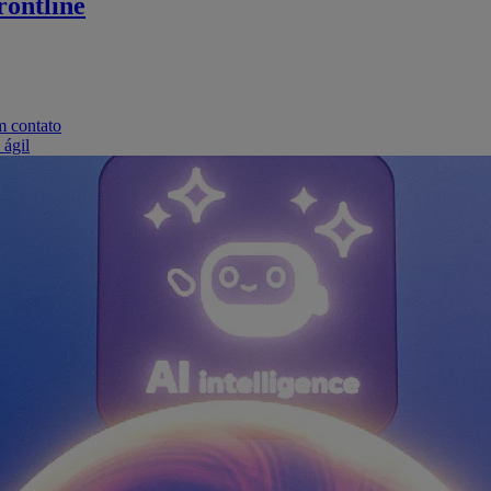
ontline
m contato
 ágil