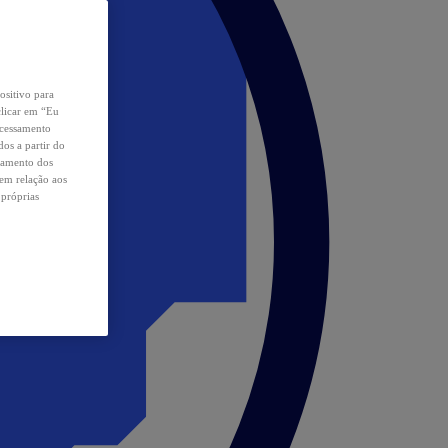
ositivo para
clicar em “Eu
ocessamento
os a partir do
samento dos
 em relação aos
 próprias