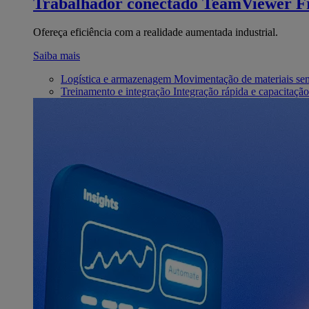
Trabalhador conectado
TeamViewer Fr
Ofereça eficiência com a realidade aumentada industrial.
Saiba mais
Logística e armazenagem
Movimentação de materiais se
Treinamento e integração
Integração rápida e capacitação