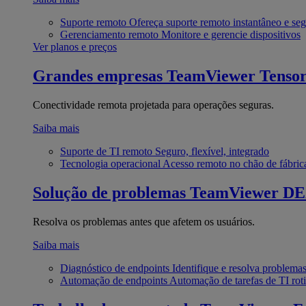
Suporte remoto
Ofereça suporte remoto instantâneo e se
Gerenciamento remoto
Monitore e gerencie dispositivos
Ver planos e preços
Grandes empresas
TeamViewer Tenso
Conectividade remota projetada para operações seguras.
Saiba mais
Suporte de TI remoto
Seguro, flexível, integrado
Tecnologia operacional
Acesso remoto no chão de fábric
Solução de problemas
TeamViewer D
Resolva os problemas antes que afetem os usuários.
Saiba mais
Diagnóstico de endpoints
Identifique e resolva problema
Automação de endpoints
Automação de tarefas de TI roti