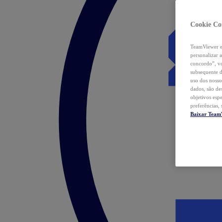
Cookie Co
TeamViewer e 
personalizar 
concordo”, vo
subsequente d
uso dos nosso
dados, são de
objetivos esp
preferências,
Baixar Team