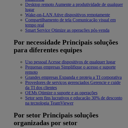
Desktop remoto
Aumente a produtividade de qualquer
lugar
Wake-on-LAN
Ative dispositivos remotamente
Compartilhamento de tela
Comunicação visual em
tempo real
Smart Service
Otimize as operações pós-venda
Por necessidade
Principais soluções
para diferentes equipes
Uso pessoal
Acesse dispositivos de qualquer lugar
Pequenas empresas
Simplifique o acesso e suporte
remoto
Grandes empresas
Expanda e proteja a TI corporativa
Provedores de serviços gerenciados
Gerencie e cuide
da TI dos clientes
OEMs
Otimize o suporte e as operações
Setor sem fins lucrativos e educação
30% de desconto
na tecnologia TeamViewer
Por setor
Principais soluções
organizadas por setor