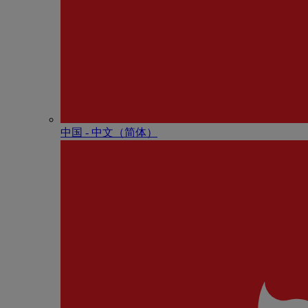
中国 - 中⽂（简体）