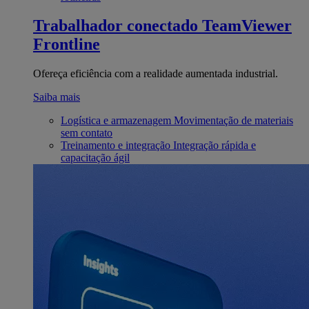
Trabalhador conectado
TeamViewer
Frontline
Ofereça eficiência com a realidade aumentada industrial.
Saiba mais
Logística e armazenagem
Movimentação de materiais
sem contato
Treinamento e integração
Integração rápida e
capacitação ágil