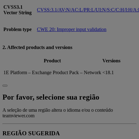
CVSS3.1
CVSS:3.1/AV:N/AC:L/PR:L/UI:N/S:C/C:H/I:H/A
Vector String
Problem type
CWE 20: Improper input validation
2. Affected products and versions
Product
Versions
1E Platform – Exchange Product Pack – Network
<18.1
Por favor, selecione sua região
A seleção de uma região altera o idioma e/ou o conteúdo
teamviewer.com
REGIÃO SUGERIDA