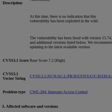
Description
At this time, there is no indication that this
vulnerability has been exploited in the wild.
The vulnerability has been fixed with version 15.74
and additional versions listed below. We recommen
updating to the latest available version.
CVSS3.1
Score
Base Score 7.2 (High)
CVSS3.1
CVSS:3.1/AV:N/AC:L/PR:H/UI:N/S:U/C:H/I:H/A
Vector String
Problem type
CWE-284: Improper Access Control
3. Affected software and versions