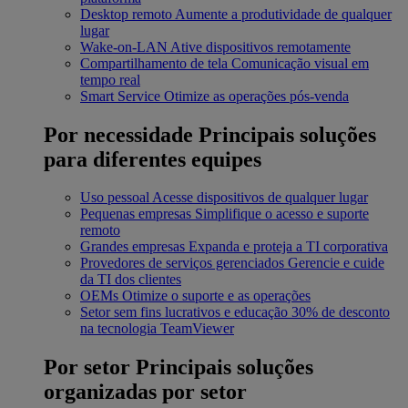
Desktop remoto
Aumente a produtividade de qualquer
lugar
Wake-on-LAN
Ative dispositivos remotamente
Compartilhamento de tela
Comunicação visual em
tempo real
Smart Service
Otimize as operações pós-venda
Por necessidade
Principais soluções
para diferentes equipes
Uso pessoal
Acesse dispositivos de qualquer lugar
Pequenas empresas
Simplifique o acesso e suporte
remoto
Grandes empresas
Expanda e proteja a TI corporativa
Provedores de serviços gerenciados
Gerencie e cuide
da TI dos clientes
OEMs
Otimize o suporte e as operações
Setor sem fins lucrativos e educação
30% de desconto
na tecnologia TeamViewer
Por setor
Principais soluções
organizadas por setor