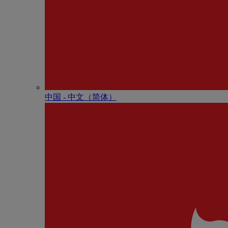
中国 - 中⽂（简体）