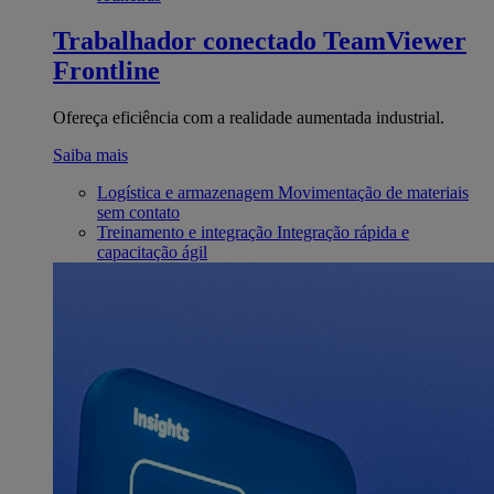
Trabalhador conectado
TeamViewer
Frontline
Ofereça eficiência com a realidade aumentada industrial.
Saiba mais
Logística e armazenagem
Movimentação de materiais
sem contato
Treinamento e integração
Integração rápida e
capacitação ágil