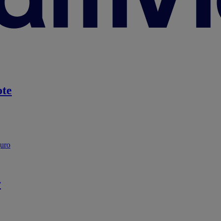
te
guro
r