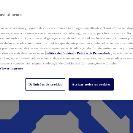
nsentimento
os seus parceiros gostariam de colocar cookies e tecnologias semelhantes (“Cookie”) no seu disp
a sua experiência de usuário e as nossas ações de marketing, bem como para fins de analítica. Ao 
cê concorda com (i) a nossa configuração e uso de todos os Cookies, bem como (ii) o nosso pr
os dados coletados com o uso dos Cookies, que depois podem ser combinados com dados coletad
s produtos e medidas de analítica correspondentes. A colocação do Cookie, assim como o proces
scritos em mais detalhes na nossa
Política de Cookies
e
Política de Privacidade
, especialmente
ecíficos, terceiros destinatários e tempo de armazenamento dos cookies. Se quiser escolher as suas
 sinta-se à vontade para adaptar a colocação de Cookies nas Configurações de Cookies.
Viewer
Impresso
Definições de cookies
Aceitar todos os cookies