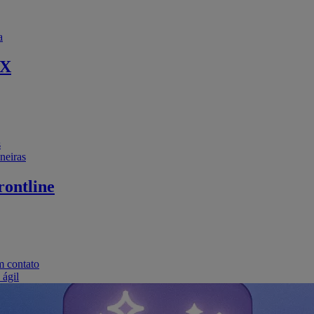
a
EX
s
neiras
ontline
m contato
 ágil