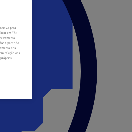
ositivo para
clicar em “Eu
ocessamento
os a partir do
samento dos
 em relação aos
 próprias