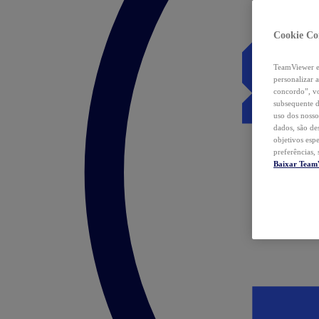
Cookie Co
TeamViewer e 
personalizar 
concordo”, vo
subsequente d
uso dos nosso
dados, são de
objetivos esp
preferências,
Baixar Team