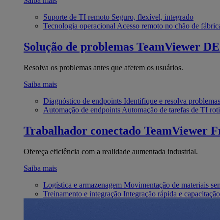
Saiba mais
Suporte de TI remoto
Seguro, flexível, integrado
Tecnologia operacional
Acesso remoto no chão de fábric
Solução de problemas
TeamViewer D
Resolva os problemas antes que afetem os usuários.
Saiba mais
Diagnóstico de endpoints
Identifique e resolva problema
Automação de endpoints
Automação de tarefas de TI roti
Trabalhador conectado
TeamViewer Fr
Ofereça eficiência com a realidade aumentada industrial.
Saiba mais
Logística e armazenagem
Movimentação de materiais se
Treinamento e integração
Integração rápida e capacitação