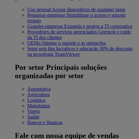
Uso pessoal
Acesse dispositivos de qualquer lugar
Pequenas empresas
Simplifique o acesso e suporte
remoto
Grandes empresas
Expanda e proteja a TI corporativa
Provedores de serviços gerenciados
Gerencie e cuide
da TI dos clientes
OEMs
Otimize o suporte e as operações
Setor sem fins lucrativos e educação
30% de desconto
na tecnologia TeamViewer
Por setor
Principais soluções
organizadas por setor
Automotiva
Agricultura
Logística
Manufatura
Varejo
Saúde
Bancos e finanças
Fale com nossa equipe de vendas