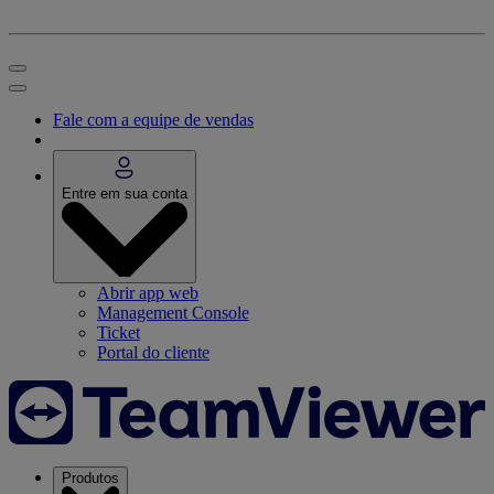
Fale com a equipe de vendas
Entre em sua conta
Abrir app web
Management Console
Ticket
Portal do cliente
Produtos