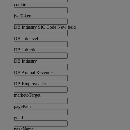
cookie
jwtToken
DB Industry SIC Code New field
DB Job level
DB Job role
DB Industry
DB Annual Revenue
DB Employee size
marketoTarget
pagePath
gclid
pageName