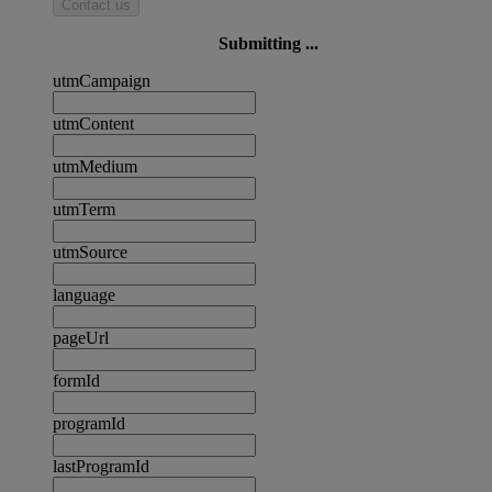
Contact us
Submitting ...
utmCampaign
utmContent
utmMedium
utmTerm
utmSource
language
pageUrl
formId
programId
lastProgramId