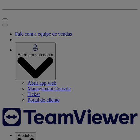
Fale com a equipe de vendas
Entre em sua conta
Abrir app web
Management Console
Ticket
Portal do cliente
Produtos