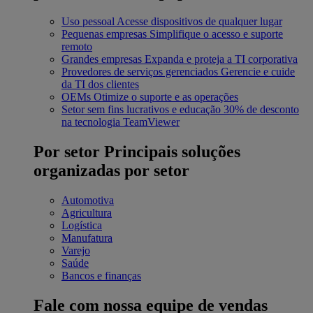
Uso pessoal
Acesse dispositivos de qualquer lugar
Pequenas empresas
Simplifique o acesso e suporte
remoto
Grandes empresas
Expanda e proteja a TI corporativa
Provedores de serviços gerenciados
Gerencie e cuide
da TI dos clientes
OEMs
Otimize o suporte e as operações
Setor sem fins lucrativos e educação
30% de desconto
na tecnologia TeamViewer
Por setor
Principais soluções
organizadas por setor
Automotiva
Agricultura
Logística
Manufatura
Varejo
Saúde
Bancos e finanças
Fale com nossa equipe de vendas