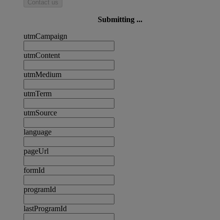
Contact us
Submitting ...
utmCampaign
utmContent
utmMedium
utmTerm
utmSource
language
pageUrl
formId
programId
lastProgramId