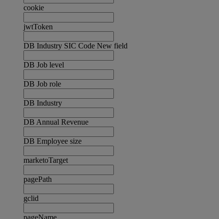
cookie
jwtToken
DB Industry SIC Code New field
DB Job level
DB Job role
DB Industry
DB Annual Revenue
DB Employee size
marketoTarget
pagePath
gclid
pageName