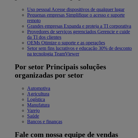
Uso pessoal
Acesse dispositivos de qualquer lugar
Pequenas empresas
Simplifique o acesso e suporte
remoto
Grandes empresas
Expanda e proteja a TI corporativa
Provedores de serviços gerenciados
Gerencie e cuide
da TI dos clientes
OEMs
Otimize o suporte e as operações
Setor sem fins lucrativos e educação
30% de desconto
na tecnologia TeamViewer
Por setor
Principais soluções
organizadas por setor
Automotiva
Agricultura
Logística
Manufatura
Varejo
Saúde
Bancos e finanças
Fale com nossa equipe de vendas