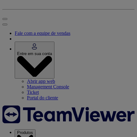
Fale com a equipe de vendas
Entre em sua conta
Abrir app web
Management Console
Ticket
Portal do cliente
Produtos