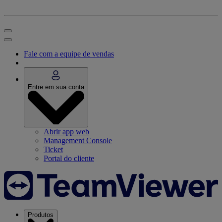
Fale com a equipe de vendas
Entre em sua conta
Abrir app web
Management Console
Ticket
Portal do cliente
Produtos