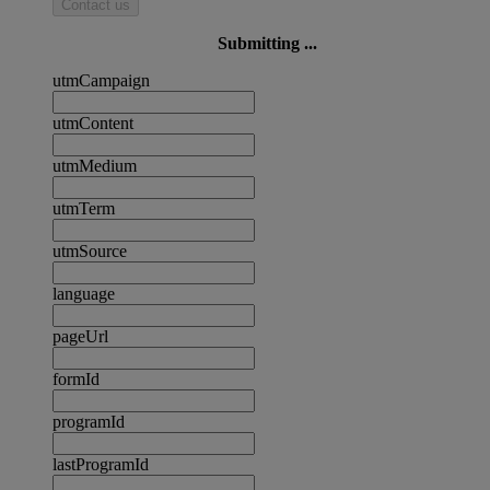
Contact us
Submitting ...
utmCampaign
utmContent
utmMedium
utmTerm
utmSource
language
pageUrl
formId
programId
lastProgramId