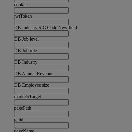
cookie
jwtToken
DB Industry SIC Code New field
DB Job level
DB Job role
DB Industry
DB Annual Revenue
DB Employee size
marketoTarget
pagePath
gclid
pageName