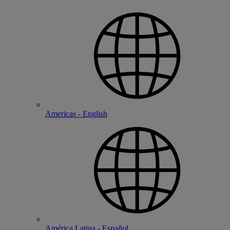
Americas - English
América Latina - Español