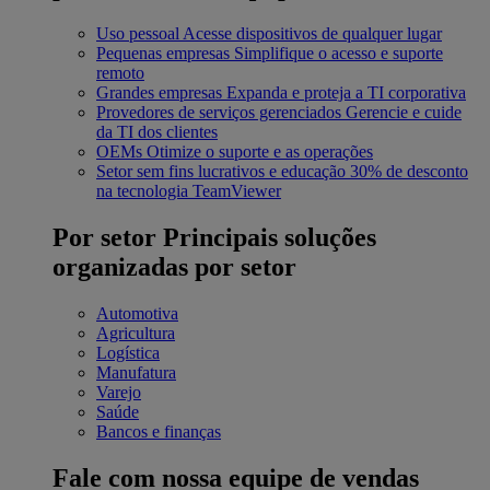
Uso pessoal
Acesse dispositivos de qualquer lugar
Pequenas empresas
Simplifique o acesso e suporte
remoto
Grandes empresas
Expanda e proteja a TI corporativa
Provedores de serviços gerenciados
Gerencie e cuide
da TI dos clientes
OEMs
Otimize o suporte e as operações
Setor sem fins lucrativos e educação
30% de desconto
na tecnologia TeamViewer
Por setor
Principais soluções
organizadas por setor
Automotiva
Agricultura
Logística
Manufatura
Varejo
Saúde
Bancos e finanças
Fale com nossa equipe de vendas