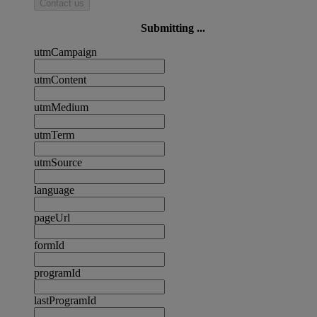
Contact us
Submitting ...
utmCampaign
utmContent
utmMedium
utmTerm
utmSource
language
pageUrl
formId
programId
lastProgramId