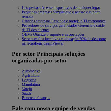
Uso pessoal
Acesse dispositivos de qualquer lugar
Pequenas empresas
Simplifique o acesso e suporte
remoto
Grandes empresas
Expanda e proteja a TI corporativa
Provedores de serviços gerenciados
Gerencie e cuide
da TI dos clientes
OEMs
Otimize o suporte e as operações
Setor sem fins lucrativos e educação
30% de desconto
na tecnologia TeamViewer
Por setor
Principais soluções
organizadas por setor
Automotiva
Agricultura
Logística
Manufatura
Varejo
Saúde
Bancos e finanças
Fale com nossa equipe de vendas