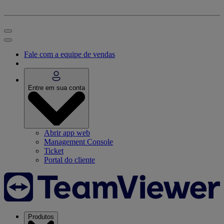
Fale com a equipe de vendas
Entre em sua conta
Abrir app web
Management Console
Ticket
Portal do cliente
Produtos