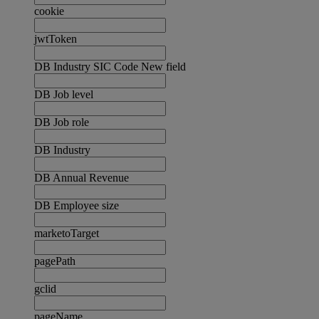
cookie
jwtToken
DB Industry SIC Code New field
DB Job level
DB Job role
DB Industry
DB Annual Revenue
DB Employee size
marketoTarget
pagePath
gclid
pageName