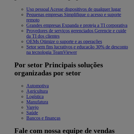
Uso pessoal
Acesse dispositivos de qualquer lugar
Pequenas empresas
Simplifique o acesso e suporte
remoto
Grandes empresas
Expanda e proteja a TI corporativa
Provedores de serviços gerenciados
Gerencie e cuide
da TI dos clientes
OEMs
Otimize o suporte e as operações
Setor sem fins lucrativos e educação
30% de desconto
na tecnologia TeamViewer
Por setor
Principais soluções
organizadas por setor
Automotiva
Agricultura
Logística
Manufatura
Varejo
Saúde
Bancos e finanças
Fale com nossa equipe de vendas