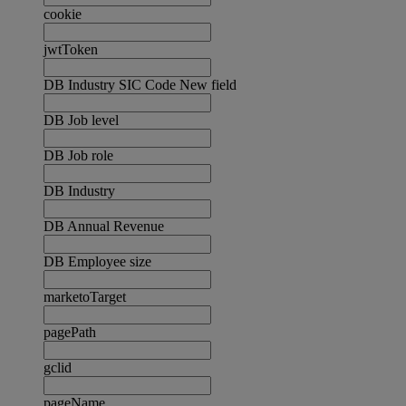
cookie
jwtToken
DB Industry SIC Code New field
DB Job level
DB Job role
DB Industry
DB Annual Revenue
DB Employee size
marketoTarget
pagePath
gclid
pageName