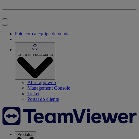
Fale com a equipe de vendas
Entre em sua conta
Abrir app web
Management Console
Ticket
Portal do cliente
Produtos