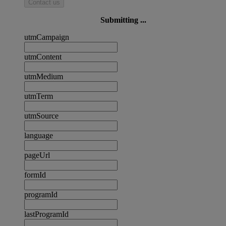
Contact us
Submitting ...
utmCampaign
utmContent
utmMedium
utmTerm
utmSource
language
pageUrl
formId
programId
lastProgramId