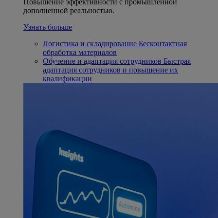
Повышение эффективности с промышленной
дополненной реальностью.
Узнать больше
Логистика и складирование
Бесконтактная
обработка материалов
Обучение и адаптация сотрудников
Быстрая
адаптация сотрудников и повышение их
квалификации