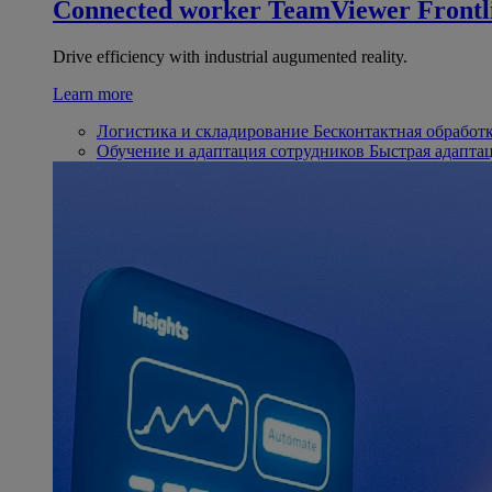
Connected worker
TeamViewer Frontl
Drive efficiency with industrial augumented reality.
Learn more
Логистика и складирование
Бесконтактная обработ
Обучение и адаптация сотрудников
Быстрая адапта