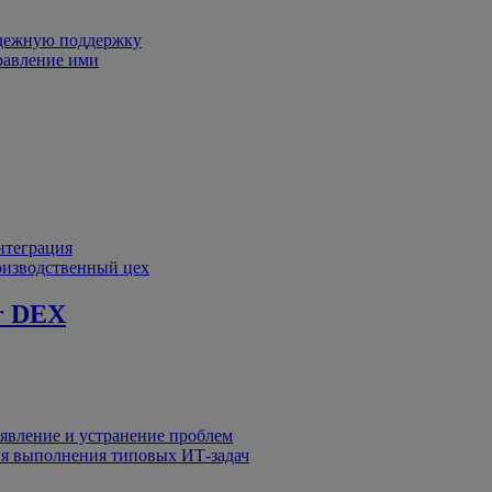
адежную поддержку
равление ими
интеграция
оизводственный цех
r DEX
явление и устранение проблем
я выполнения типовых ИТ-задач