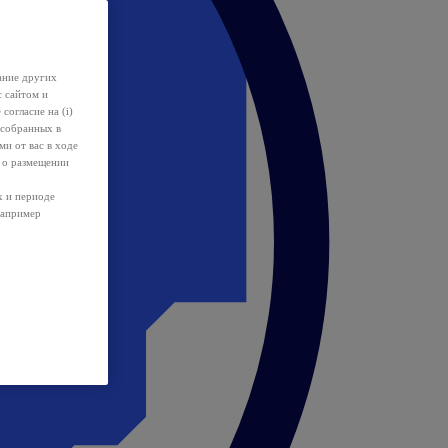
ание других
с сайтом и
 согласие на (i)
 собранных в
и от вас в ходе
 о размещении
х и периоде
например