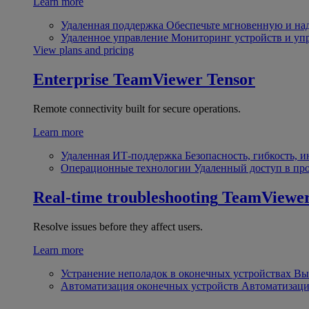
Learn more
Удаленная поддержка
Обеспечьте мгновенную и н
Удаленное управление
Мониторинг устройств и уп
View plans and pricing
Enterprise
TeamViewer Tensor
Remote connectivity built for secure operations.
Learn more
Удаленная ИТ-поддержка
Безопасность, гибкость, 
Операционные технологии
Удаленный доступ в пр
Real-time troubleshooting
TeamViewe
Resolve issues before they affect users.
Learn more
Устранение неполадок в оконечных устройствах
Вы
Автоматизация оконечных устройств
Автоматизаци