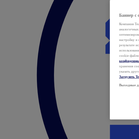
Баннер с 
Компания Tea
аналогичных 
оптимизиров
настройку и 
результате и
использован
cookie-файло
конфиденци
хранения coo
указать друг
Загрузить T
Выходные д