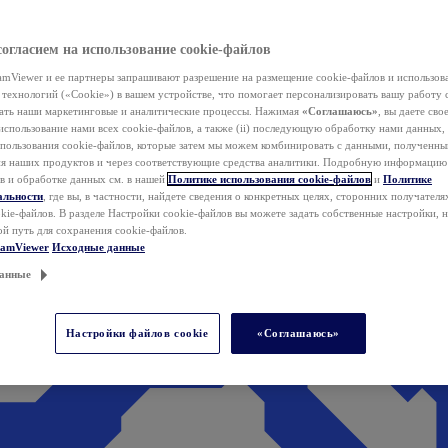
согласием на использование cookie-файлов
mViewer и ее партнеры запрашивают разрешение на размещение cookie-файлов и использов
технологий («Cookie») в вашем устройстве, что помогает персонализировать вашу работу 
ать наши маркетинговые и аналитические процессы. Нажимая
«Соглашаюсь»
, вы даете свое
использование нами всех cookie-файлов, а также (ii) последующую обработку нами данных,
спользования cookie-файлов, которые затем мы можем комбинировать с данными, полученным
ия наших продуктов и через соответствующие средства аналитики. Подробную информацию
в и обработке данных см. в нашей
Политике использования cookie-файлов
и
Политике
альности
, где вы, в частности, найдете сведения о конкретных целях, сторонних получателя
kie-файлов. В разделе Настройки cookie-файлов вы можете задать собственные настройки, 
ой путь для сохранения cookie-файлов.
eamViewer
Исходные данные
анные
Настройки файлов cookie
«Соглашаюсь»