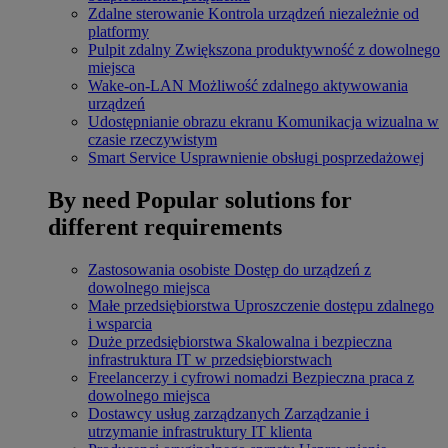
Zdalne sterowanie
Kontrola urządzeń niezależnie od
platformy
Pulpit zdalny
Zwiększona produktywność z dowolnego
miejsca
Wake-on-LAN
Możliwość zdalnego aktywowania
urządzeń
Udostępnianie obrazu ekranu
Komunikacja wizualna w
czasie rzeczywistym
Smart Service
Usprawnienie obsługi posprzedażowej
By need
Popular solutions for
different requirements
Zastosowania osobiste
Dostęp do urządzeń z
dowolnego miejsca
Małe przedsiębiorstwa
Uproszczenie dostępu zdalnego
i wsparcia
Duże przedsiębiorstwa
Skalowalna i bezpieczna
infrastruktura IT w przedsiębiorstwach
Freelancerzy i cyfrowi nomadzi
Bezpieczna praca z
dowolnego miejsca
Dostawcy usług zarządzanych
Zarządzanie i
utrzymanie infrastruktury IT klienta