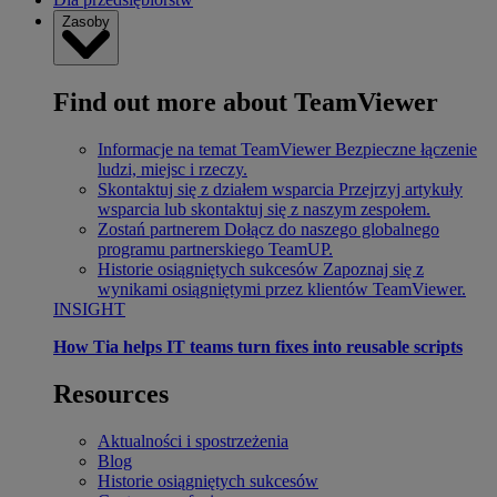
Zasoby
Find out more about TeamViewer
Informacje na temat TeamViewer
Bezpieczne łączenie
ludzi, miejsc i rzeczy.
Skontaktuj się z działem wsparcia
Przejrzyj artykuły
wsparcia lub skontaktuj się z naszym zespołem.
Zostań partnerem
Dołącz do naszego globalnego
programu partnerskiego TeamUP.
Historie osiągniętych sukcesów
Zapoznaj się z
wynikami osiągniętymi przez klientów TeamViewer.
INSIGHT
How Tia helps IT teams turn fixes into reusable scripts
Resources
Aktualności i spostrzeżenia
Blog
Historie osiągniętych sukcesów