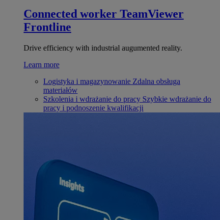
Connected worker
TeamViewer
Frontline
Drive efficiency with industrial augumented reality.
Learn more
Logistyka i magazynowanie
Zdalna obsługa
materiałów
Szkolenia i wdrażanie do pracy
Szybkie wdrażanie do
pracy i podnoszenie kwalifikacji