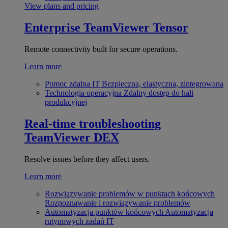
View plans and pricing
Enterprise
TeamViewer Tensor
Remote connectivity built for secure operations.
Learn more
Pomoc zdalna IT
Bezpieczna, elastyczna, zintegrowana
Technologia operacyjna
Zdalny dostęp do hali
produkcyjnej
Real-time troubleshooting
TeamViewer DEX
Resolve issues before they affect users.
Learn more
Rozwiązywanie problemów w punktach końcowych
Rozpoznawanie i rozwiązywanie problemów
Automatyzacja punktów końcowych
Automatyzacja
rutynowych zadań IT