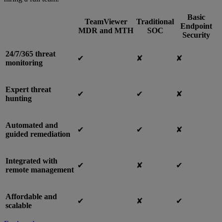
Basic
TeamViewer
Traditional
Endpoint
MDR and MTH
SOC
Security
24/7/365 threat
✔︎
✘
✘
monitoring
Expert threat
✔︎
✔︎
✘
hunting
Automated and
✔︎
✔︎
✘
guided remediation
Integrated with
✔︎
✘
✔︎
remote management
Affordable and
✔︎
✘
✔︎
scalable