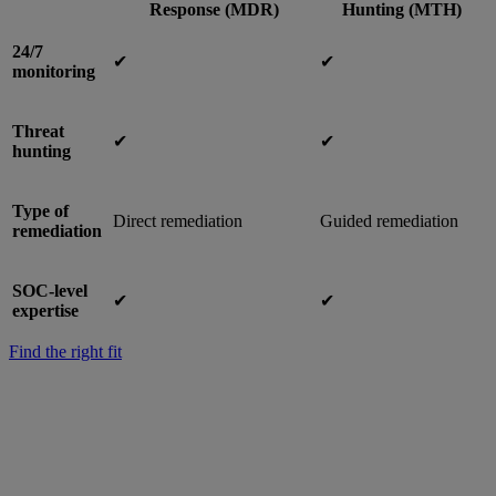
Response (MDR)
Hunting (MTH)
24/7
✔︎
✔︎
monitoring
Threat
✔︎
✔︎
hunting
Type of
Direct remediation
Guided remediation
remediation
SOC-level
✔︎
✔︎
expertise
Find the right fit