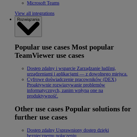
Microsoft Teams
View all integrations
Rozwiązania
Popular use cases
Most popular
TeamViewer use cases
Dostęp zdalny i wsparcie
Zarządzanie ludźmi,
urządzeniami i aplikacjami — z dowolnego miejsca.
Cyfrowe doświadczenie pracowników (DEX)
Proaktywnie rozwiązywanie problemów
informatycznych, zanim wpłyną one na
produktywność.
Other use cases
Popular solutions for
further use cases
Dostęp zdalny
Usprawniony dostęp dzięki
bezpiecznemu połączeniu