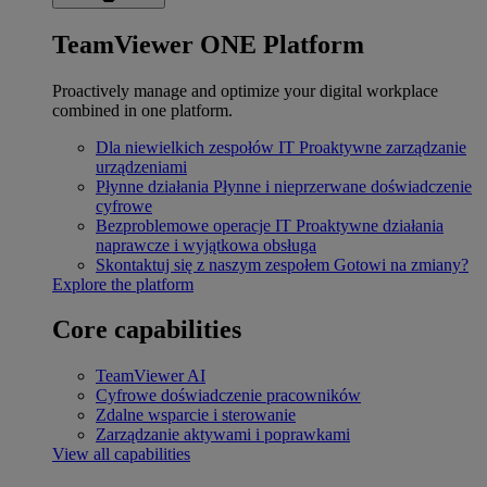
TeamViewer ONE Platform
Proactively manage and optimize your digital workplace
combined in one platform.
Dla niewielkich zespołów IT
Proaktywne zarządzanie
urządzeniami
Płynne działania
Płynne i nieprzerwane doświadczenie
cyfrowe
Bezproblemowe operacje IT
Proaktywne działania
naprawcze i wyjątkowa obsługa
Skontaktuj się z naszym zespołem
Gotowi na zmiany?
Explore the platform
Core capabilities
TeamViewer AI
Cyfrowe doświadczenie pracowników
Zdalne wsparcie i sterowanie
Zarządzanie aktywami i poprawkami
View all capabilities