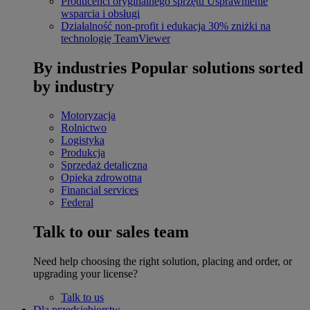
Producenci oryginalnego sprzętu
Usprawnienie
wsparcia i obsługi
Działalność non-profit i edukacja
30% zniżki na
technologię TeamViewer
By industries
Popular solutions sorted
by industry
Motoryzacja
Rolnictwo
Logistyka
Produkcja
Sprzedaż detaliczna
Opieka zdrowotna
Financial services
Federal
Talk to our sales team
Need help choosing the right solution, placing and order, or
upgrading your license?
Talk to us
Dla przedsiębiorstw