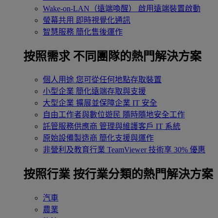
Wake-on-LAN（遠端喚醒）
啟用遠端裝置啟動
螢幕共用
即時視覺化通訊
智慧服務
簡化售後運作
按照需求
不同團隊的熱門解決方案
個人用途
您可從任何地點存取裝置
小型企業
簡化遠端存取與支援
大型企業
擴展並保障企業 IT 安全
自由工作者與數位遊民
隨時隨地安全工作
託管服務供應商
管理與維護客戶 IT 系統
原始設備製造商
簡化支援與運作
非營利及教育行業
TeamViewer 技術享 30% 優惠
按照行業
按行業分類的熱門解決方案
汽車
農業