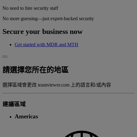
No need to hire security staff
No more guessing—just expert-backed security
Secure your business now
Get started with MDR and MTH
請選擇您所在的地區
選擇區域會更改 teamviewer.com 上的語言和/或內容
建議區域
Americas