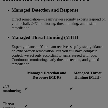
Managed Detection and Response
Direct remediation—TeamViewer security experts respond on
your behalf. 24/7 monitoring, threat hunting, and instant
remediation.
Managed Threat Hunting (MTH)
Expert guidance—Your team receives step-by-step guidance
on cyber-attack remediation. But you still have complete
control: we act only according to terms agreed with you.
Continuous monitoring, early threat detection, and guided
remediation
Managed Detection and
Managed Threat
Response (MDR)
Hunting (MTH)
24/7
✔︎
✔︎
monitoring
Threat
✔︎
✔︎