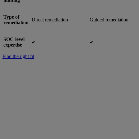
hunting
Type of
Direct remediation
Guided remediation
remediation
SOC-level
✔︎
✔︎
expertise
Find the right fit