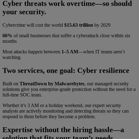
Cyber threats work overtime—so should
your security.
Cybercrime will cost the world
$15.63 trillion
by 2029
60%
of small businesses that suffer a cyberattack close within six
months
Most attacks happen between
1–5 AM
—when IT teams aren’t
watching
Two services, one goal: Cyber resilience
Built on
ThreatDown by Malwarebytes
, our managed security
solutions give you enterprise-grade protection without the need for a
full-time SOC team.
Whether it’s 3 AM or a holiday weekend, our expert security
analysts are actively monitoring and detecting threats so they can
respond to them before they become a problem.
Expertise without the hiring hassle—a
solution that fits your team’s needs.