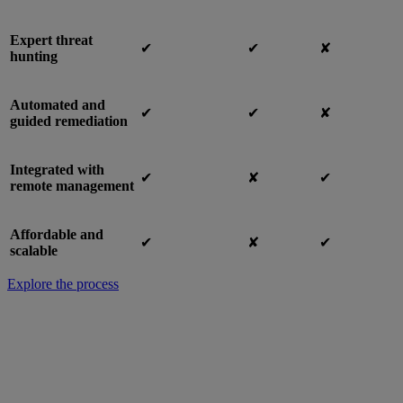
Expert threat
✔︎
✔︎
✘
hunting
Automated and
✔︎
✔︎
✘
guided remediation
Integrated with
✔︎
✘
✔︎
remote management
Affordable and
✔︎
✘
✔︎
scalable
Explore the process