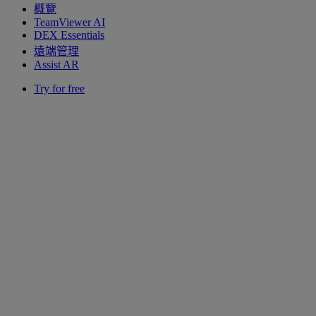
概覽
TeamViewer AI
DEX Essentials
遠端管理
Assist AR
Try for free