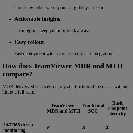
Choose whether we respond or guide your team.
Actionable insights
Clear reports keep you informed, always.
Easy rollout
Fast deployment with seamless setup and integration.
How does TeamViewer MDR and MTH
compare?
MDR delivers SOC-level security at a fraction of the cost—without
hiring a full team.
Basic
TeamViewer
Traditional
Endpoint
MDR and MTH
SOC
Security
24/7/365 threat
✔︎
✘
✘
monitoring