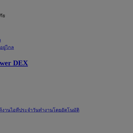
ภัย
ว
่อยู่ไกล
ewer DEX
ห้งานไอทีประจำวันทำงานโดยอัตโนมัติ