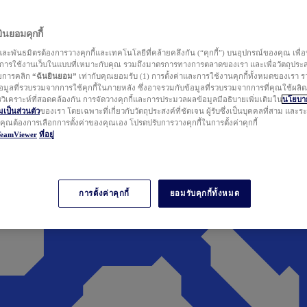
นยอมคุกกี้
ละพันธมิตรต้องการวางคุกกี้และเทคโนโลยีที่คล้ายคลึงกัน (“คุกกี้”) บนอุปกรณ์ของคุณ เพื่อ
ารใช้งานเว็บในแบบที่เหมาะกับคุณ รวมถึงมาตรการทางการตลาดของเรา และเพื่อวัตถุประ
วยการคลิก
“ฉันยินยอม”
เท่ากับคุณยอมรับ (1) การตั้งค่าและการใช้งานคุกกี้ทั้งหมดของเรา ร
มูลที่รวบรวมจากการใช้คุกกี้ในภายหลัง ซึ่งอาจรวมกับข้อมูลที่รวบรวมจากการที่คุณใช้ผลิ
ิเคราะห์ที่สอดคล้องกัน การจัดวางคุกกี้และการประมวลผลข้อมูลมีอธิบายเพิ่มเติมใน
นโยบาย
ป็นส่วนตัว
ของเรา โดยเฉพาะที่เกี่ยวกับวัตถุประสงค์ที่ชัดเจน ผู้รับซึ่งเป็นบุคคลที่สาม และ
ากคุณต้องการเลือกการตั้งค่าของคุณเอง โปรดปรับการวางคุกกี้ในการตั้งค่าคุกกี้
TeamViewer
ที่อยู่
การตั้งค่าคุกกี้
ยอมรับคุกกี้ทั้งหมด