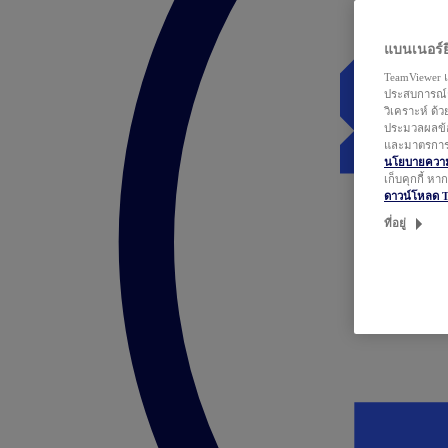
แบนเนอร์ยิ
TeamViewer แ
ประสบการณ์ก
วิเคราะห์ ด้
ประมวลผลข้อ
และมาตรการว
นโยบายความเ
เก็บคุกกี้ ห
ดาวน์โหลด 
ที่อยู่