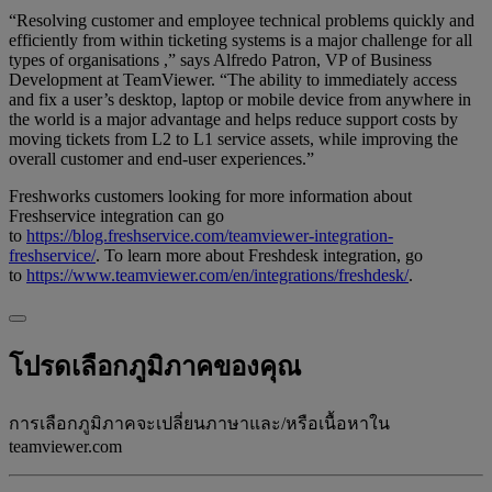
“Resolving customer and employee technical problems quickly and
efficiently from within ticketing systems is a major challenge for all
types of organisations ,” says Alfredo Patron, VP of Business
Development at TeamViewer. “The ability to immediately access
and fix a user’s desktop, laptop or mobile device from anywhere in
the world is a major advantage and helps reduce support costs by
moving tickets from L2 to L1 service assets, while improving the
overall customer and end-user experiences.”
Freshworks customers looking for more information about
Freshservice integration can go
to
https://blog.freshservice.com/teamviewer-integration-
freshservice/
. To learn more about Freshdesk integration, go
to
https://www.teamviewer.com/en/integrations/freshdesk/
.
โปรดเลือกภูมิภาคของคุณ
การเลือกภูมิภาคจะเปลี่ยนภาษาและ/หรือเนื้อหาใน
teamviewer.com