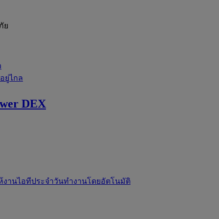
ภัย
ว
่อยู่ไกล
ewer DEX
ห้งานไอทีประจำวันทำงานโดยอัตโนมัติ