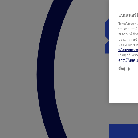
แบนเนอร์ยิ
TeamViewer แ
ประสบการณ์ก
วิเคราะห์ ด้
ประมวลผลข้อ
และมาตรการว
นโยบายความเ
เก็บคุกกี้ ห
ดาวน์โหลด 
ที่อยู่