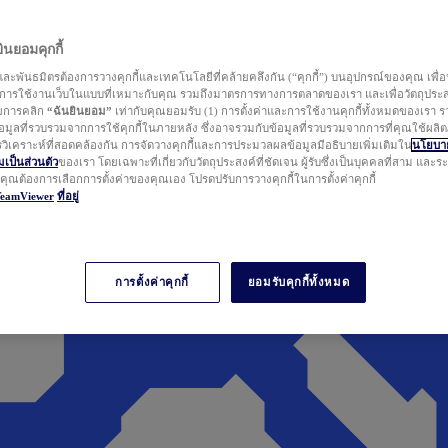
นยอมคุกกี้
ละพันธมิตรต้องการวางคุกกี้และเทคโนโลยีที่คล้ายคลึงกัน (“คุกกี้”) บนอุปกรณ์ของคุณ เพื่อ
ารใช้งานเว็บในแบบที่เหมาะกับคุณ รวมถึงมาตรการทางการตลาดของเรา และเพื่อวัตถุประ
วยการคลิก
“ฉันยินยอม”
เท่ากับคุณยอมรับ (1) การตั้งค่าและการใช้งานคุกกี้ทั้งหมดของเรา ร
มูลที่รวบรวมจากการใช้คุกกี้ในภายหลัง ซึ่งอาจรวมกับข้อมูลที่รวบรวมจากการที่คุณใช้ผลิ
ิเคราะห์ที่สอดคล้องกัน การจัดวางคุกกี้และการประมวลผลข้อมูลมีอธิบายเพิ่มเติมใน
นโยบาย
ป็นส่วนตัว
ของเรา โดยเฉพาะที่เกี่ยวกับวัตถุประสงค์ที่ชัดเจน ผู้รับซึ่งเป็นบุคคลที่สาม และ
ากคุณต้องการเลือกการตั้งค่าของคุณเอง โปรดปรับการวางคุกกี้ในการตั้งค่าคุกกี้
TeamViewer
ที่อยู่
การตั้งค่าคุกกี้
ยอมรับคุกกี้ทั้งหมด