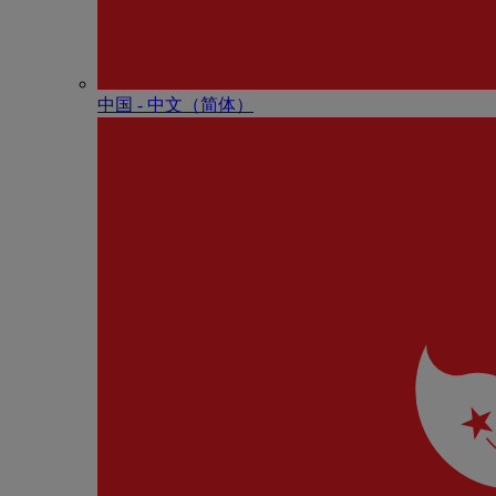
中国 - 中⽂（简体）