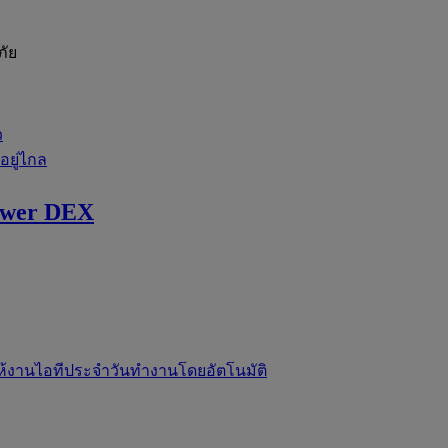
ภัย
ว
่อยู่ไกล
ewer DEX
ห้งานไอทีประจำวันทำงานโดยอัตโนมัติ