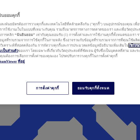
นยอมคุกกี้
ละพันธมิตรต้องการวางคุกกี้และเทคโนโลยีที่คล้ายคลึงกัน (“คุกกี้”) บนอุปกรณ์ของคุณ เพื่อ
ารใช้งานเว็บในแบบที่เหมาะกับคุณ รวมถึงมาตรการทางการตลาดของเรา และเพื่อวัตถุประ
วยการคลิก
“ฉันยินยอม”
เท่ากับคุณยอมรับ (1) การตั้งค่าและการใช้งานคุกกี้ทั้งหมดของเรา ร
มูลที่รวบรวมจากการใช้คุกกี้ในภายหลัง ซึ่งอาจรวมกับข้อมูลที่รวบรวมจากการที่คุณใช้ผลิ
ิเคราะห์ที่สอดคล้องกัน การจัดวางคุกกี้และการประมวลผลข้อมูลมีอธิบายเพิ่มเติมใน
นโยบาย
ป็นส่วนตัว
ของเรา โดยเฉพาะที่เกี่ยวกับวัตถุประสงค์ที่ชัดเจน ผู้รับซึ่งเป็นบุคคลที่สาม และ
ากคุณต้องการเลือกการตั้งค่าของคุณเอง โปรดปรับการวางคุกกี้ในการตั้งค่าคุกกี้
TeamViewer
ที่อยู่
การตั้งค่าคุกกี้
ยอมรับคุกกี้ทั้งหมด