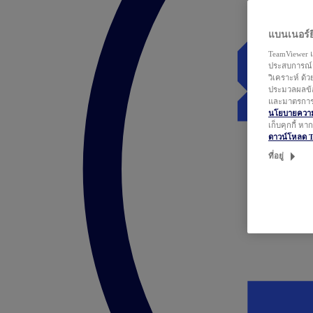
แบนเนอร์ยิ
TeamViewer แ
ประสบการณ์ก
วิเคราะห์ ด้
ประมวลผลข้อ
และมาตรการว
นโยบายความเ
เก็บคุกกี้ ห
ดาวน์โหลด 
ที่อยู่