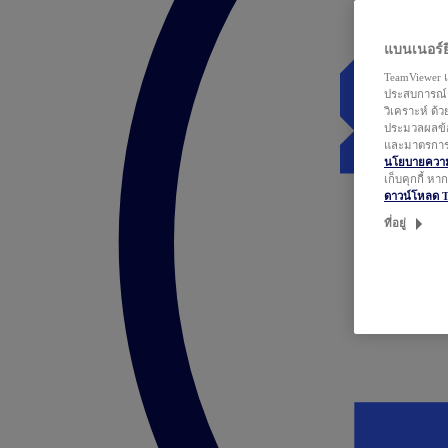
แบนเนอร์ยิ
TeamViewer แ
ประสบการณ์ก
วิเคราะห์ ด้
ประมวลผลข้อ
และมาตรการว
นโยบายความเ
เก็บคุกกี้ ห
ดาวน์โหลด 
ที่อยู่