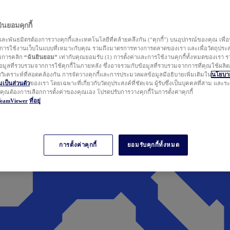
นยอมคุกกี้
ละพันธมิตรต้องการวางคุกกี้และเทคโนโลยีที่คล้ายคลึงกัน (“คุกกี้”) บนอุปกรณ์ของคุณ เพื่อ
ารใช้งานเว็บในแบบที่เหมาะกับคุณ รวมถึงมาตรการทางการตลาดของเรา และเพื่อวัตถุประ
วยการคลิก
“ฉันยินยอม”
เท่ากับคุณยอมรับ (1) การตั้งค่าและการใช้งานคุกกี้ทั้งหมดของเรา ร
มูลที่รวบรวมจากการใช้คุกกี้ในภายหลัง ซึ่งอาจรวมกับข้อมูลที่รวบรวมจากการที่คุณใช้ผลิ
ิเคราะห์ที่สอดคล้องกัน การจัดวางคุกกี้และการประมวลผลข้อมูลมีอธิบายเพิ่มเติมใน
นโยบาย
ป็นส่วนตัว
ของเรา โดยเฉพาะที่เกี่ยวกับวัตถุประสงค์ที่ชัดเจน ผู้รับซึ่งเป็นบุคคลที่สาม และ
ากคุณต้องการเลือกการตั้งค่าของคุณเอง โปรดปรับการวางคุกกี้ในการตั้งค่าคุกกี้
TeamViewer
ที่อยู่
การตั้งค่าคุกกี้
ยอมรับคุกกี้ทั้งหมด