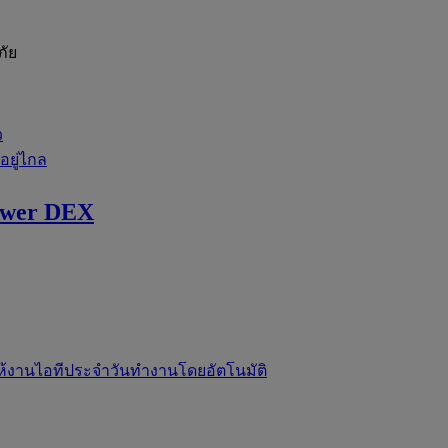
ภัย
ว
่อยู่ไกล
ewer DEX
ห้งานไอทีประจำวันทำงานโดยอัตโนมัติ